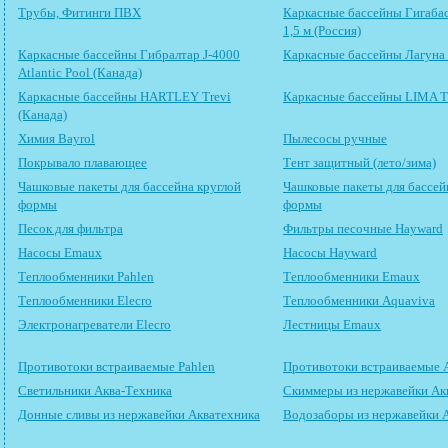
Трубы, Фитинги ПВХ
Каркасные бассейны Гигабас
1,5 м (Россия)
Каркасные бассейны Гибралтар J-4000
Каркасные бассейны Лагуна 
Atlantic Pool (Канада)
Каркасные бассейны HARTLEY Trevi
Каркасные бассейны LIMA Tr
(Канада)
Химия Bayrol
Пылесосы ручные
Покрывало плавающее
Тент защитный (лето/зима)
Чашковые пакеты для бассейна круглой
Чашковые пакеты для бассей
формы
формы
Песок для фильтра
Фильтры песочные Hayward
Насосы Emaux
Насосы Hayward
Теплообменники Pahlen
Теплообменники Emaux
Теплообменники Elecro
Теплообменники Aquaviva
Электронагреватели Elecro
Лестницы Emaux
Противотоки встраиваемые Pahlen
Противотоки встраиваемые 
Светильники Аква-Техника
Скиммеры из нержавейки Ак
Донные сливы из нержавейки Акватехника
Водозаборы из нержавейки 