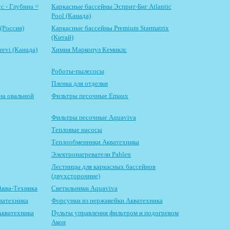
с - Глубина =
Каркасные бассейны Эсприт-Биг Atlantic
Pool (Канада)
(Россия)
Каркасные бассейны Premium Starmatrix
(Китай)
evi (Канада)
Химия Маркопул Кемиклс
Роботы-пылесосы
Пленка для отделки
на овальной
Фильтры песочные Emaux
Фильтры песочные Aquaviva
Тепловые насосы
Теплообменники Акватехника
Электронагреватели Pahlen
Лестницы для каркасных бассейнов
(двухсторонние)
Аква-Техника
Светильники Aquaviva
ватехника
Форсунки из нержавейки Акватехника
Акватехника
Пульты управления фильтром и подогревом
Акон