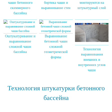
чаши бетонного
бортика чаши и
монтируются на
скиммерного
выравнивание стен
штукатурный слой
бассейна
Оштукатуривание и
Выравнивание
выравнивание
бетонной чаши
сложной чаши
сложной
Технология
бассейна
геометрической
выравнивания
формы
внешних и
внутренних углов
чаши
Технология штукатурки бетонного
бассейна