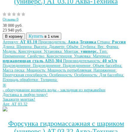
(универс.) АТ 03.10 Аква-Техника
Отзывы 0
38 000 руб.
23 940
руб.
Купить
В корзину
в 1 клик
Артикул:
АТ 03.10
Производитель:
Аква-Техника
Страна:
Россия
Длина:
Ширина:
Высота:
Диаметр:
Объём:
Глубина:
Вес:
Форма:
Модель:
Конструкция:
Установка:
Монтаж:
универс.
Тип:
Применение:
Свойство:
Консистенция:
Упаковка:
Материал:
нержавеющая сталь AISI-304
Производительность:
40 м3/ч
Подсоединение:
Подсоединение:
Подсоединение:
Объем бассейна:
Масса песка:
Мощность:
Мощность потребляемая:
Напряжение:
Пропускная способность:
Особенность:
Особенность:
Для бассейна:
Площадь обработки:
Толщина:
※
-
оборудование возврата воды
-
закладная из нержавейки
Доставка в любую точку!
Закажите монтаж!
Арт. АТ 03.32
Форсунка гидромассажная с шариком
(универс.) АТ 03.32 Аква-Техника