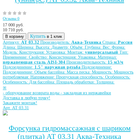
Отзывы 0
17 000 руб.
10 710
руб.
Купить
В корзину
в 1 клик
Артикул:
АТ 03.32
Производитель:
Аква-Техника
Страна:
Россия
Длина:
Ширина:
Высота:
Диаметр:
Объём:
Глубина:
Вес:
Форма:
Модель:
Конструкция:
Установка:
Монтаж:
универсальный
Тип:
Применение:
Свойство:
Консистенция:
Упаковка:
Материал:
нержавеющая сталь AISI-304
Производительность:
15 м3/ч
Подсоединение:
1.5" наружная резьба
Подсоединение:
Подсоединение:
Объем бассейна:
Масса песка:
Мощность:
Мощность
потребляемая:
Напряжение:
Пропускная способность:
Особенность:
Особенность:
Для бассейна:
Площадь обработки:
Толщина:
※
-
оборудование возврата воды
-
закладная из нержавейки
Доставка в любую точку!
Закажите монтаж!
Арт. АТ 03.31
Форсунка гидромассажная с шариком
(плитка) АТ 03.31 Аква-Техника