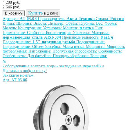
4 200 руб.
2 646
руб.
Купить
В корзину
в 1 клик
Артикул:
АТ 03.08
Производитель:
Аква-Техника
Страна:
Россия
Длина:
Ширина:
Высота:
Диаметр:
Объём:
Глубина:
Вес:
Форма:
Модель:
Конструкция:
Установка:
Монтаж:
плитка
Тип:
Применение:
Свойство:
Консистенция:
Упаковка:
Материал:
нержавеющая сталь AISI-304
Производительность:
8 м3/ч
Подсоединение:
1.5" наружная резьба
Подсоединение:
Подсоединение:
Объем бассейна:
Масса песка:
Мощность:
Мощность
потребляемая:
Напряжение:
Пропускная способность:
Особенность:
Особенность:
Для бассейна:
Площадь обработки:
Толщина:
※
-
оборудование возврата воды
-
закладная из нержавейки
Доставка в любую точку!
Закажите монтаж!
Арт. АТ 03.06