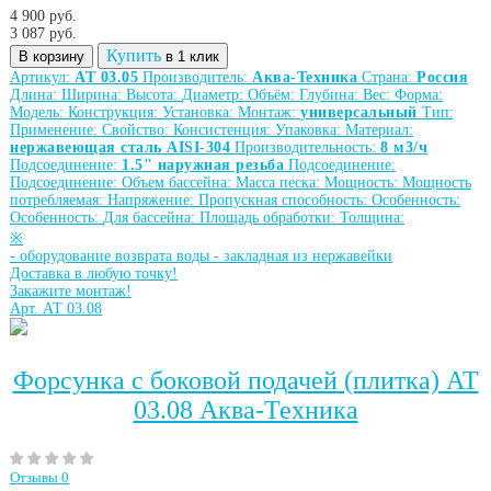
4 900 руб.
3 087
руб.
Купить
В корзину
в 1 клик
Артикул:
АТ 03.05
Производитель:
Аква-Техника
Страна:
Россия
Длина:
Ширина:
Высота:
Диаметр:
Объём:
Глубина:
Вес:
Форма:
Модель:
Конструкция:
Установка:
Монтаж:
универсальный
Тип:
Применение:
Свойство:
Консистенция:
Упаковка:
Материал:
нержавеющая сталь AISI-304
Производительность:
8 м3/ч
Подсоединение:
1.5" наружная резьба
Подсоединение:
Подсоединение:
Объем бассейна:
Масса песка:
Мощность:
Мощность
потребляемая:
Напряжение:
Пропускная способность:
Особенность:
Особенность:
Для бассейна:
Площадь обработки:
Толщина:
※
-
оборудование возврата воды
-
закладная из нержавейки
Доставка в любую точку!
Закажите монтаж!
Арт. АТ 03.08
Форсунка с боковой подачей (плитка) АТ
03.08 Аква-Техника
Отзывы 0