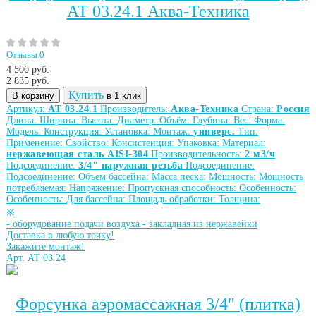
АТ 03.24.1 Аква-Техника
Отзывы 0
4 500 руб.
2 835
руб.
Купить
В корзину
в 1 клик
Артикул:
АТ 03.24.1
Производитель:
Аква-Техника
Страна:
Россия
Длина:
Ширина:
Высота:
Диаметр:
Объём:
Глубина:
Вес:
Форма:
Модель:
Конструкция:
Установка:
Монтаж:
универс.
Тип:
Применение:
Свойство:
Консистенция:
Упаковка:
Материал:
нержавеющая сталь AISI-304
Производительность:
2 м3/ч
Подсоединение:
3/4" наружная резьба
Подсоединение:
Подсоединение:
Объем бассейна:
Масса песка:
Мощность:
Мощность
потребляемая:
Напряжение:
Пропускная способность:
Особенность:
Особенность:
Для бассейна:
Площадь обработки:
Толщина:
※
-
оборудование подачи воздуха
-
закладная из нержавейки
Доставка в любую точку!
Закажите монтаж!
Арт. АТ 03.24
Форсунка аэромассажная 3/4" (плитка)