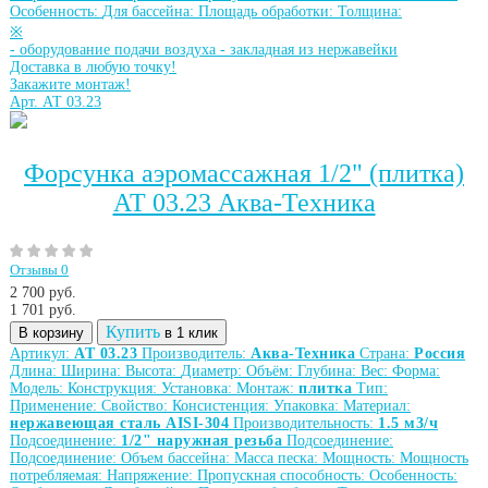
Особенность:
Для бассейна:
Площадь обработки:
Толщина:
※
-
оборудование подачи воздуха
-
закладная из нержавейки
Доставка в любую точку!
Закажите монтаж!
Арт. АТ 03.23
Форсунка аэромассажная 1/2" (плитка)
АТ 03.23 Аква-Техника
Отзывы 0
2 700 руб.
1 701
руб.
Купить
В корзину
в 1 клик
Артикул:
АТ 03.23
Производитель:
Аква-Техника
Страна:
Россия
Длина:
Ширина:
Высота:
Диаметр:
Объём:
Глубина:
Вес:
Форма:
Модель:
Конструкция:
Установка:
Монтаж:
плитка
Тип:
Применение:
Свойство:
Консистенция:
Упаковка:
Материал:
нержавеющая сталь AISI-304
Производительность:
1.5 м3/ч
Подсоединение:
1/2" наружная резьба
Подсоединение:
Подсоединение:
Объем бассейна:
Масса песка:
Мощность:
Мощность
потребляемая:
Напряжение:
Пропускная способность:
Особенность: