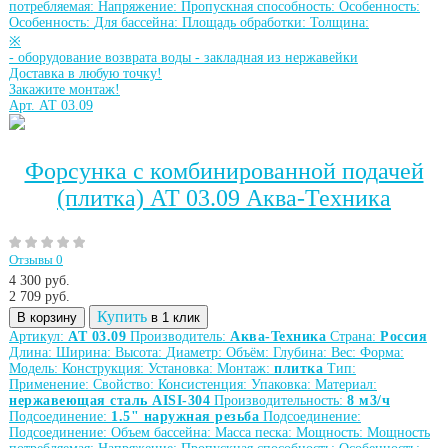
потребляемая:
Напряжение:
Пропускная способность:
Особенность:
Особенность:
Для бассейна:
Площадь обработки:
Толщина:
※
-
оборудование возврата воды
-
закладная из нержавейки
Доставка в любую точку!
Закажите монтаж!
Арт. АТ 03.09
Форсунка с комбинированной подачей
(плитка) АТ 03.09 Аква-Техника
Отзывы 0
4 300 руб.
2 709
руб.
Купить
В корзину
в 1 клик
Артикул:
АТ 03.09
Производитель:
Аква-Техника
Страна:
Россия
Длина:
Ширина:
Высота:
Диаметр:
Объём:
Глубина:
Вес:
Форма:
Модель:
Конструкция:
Установка:
Монтаж:
плитка
Тип:
Применение:
Свойство:
Консистенция:
Упаковка:
Материал:
нержавеющая сталь AISI-304
Производительность:
8 м3/ч
Подсоединение:
1.5" наружная резьба
Подсоединение:
Подсоединение:
Объем бассейна:
Масса песка:
Мощность:
Мощность