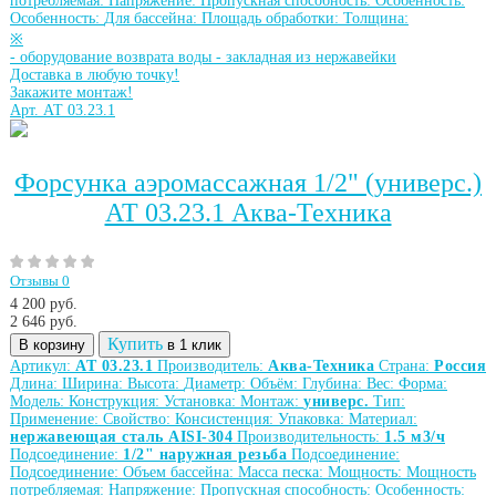
потребляемая:
Напряжение:
Пропускная способность:
Особенность:
Особенность:
Для бассейна:
Площадь обработки:
Толщина:
※
-
оборудование возврата воды
-
закладная из нержавейки
Доставка в любую точку!
Закажите монтаж!
Арт. АТ 03.23.1
Форсунка аэромассажная 1/2" (универс.)
АТ 03.23.1 Аква-Техника
Отзывы 0
4 200 руб.
2 646
руб.
Купить
В корзину
в 1 клик
Артикул:
АТ 03.23.1
Производитель:
Аква-Техника
Страна:
Россия
Длина:
Ширина:
Высота:
Диаметр:
Объём:
Глубина:
Вес:
Форма:
Модель:
Конструкция:
Установка:
Монтаж:
универс.
Тип:
Применение:
Свойство:
Консистенция:
Упаковка:
Материал:
нержавеющая сталь AISI-304
Производительность:
1.5 м3/ч
Подсоединение:
1/2" наружная резьба
Подсоединение:
Подсоединение:
Объем бассейна:
Масса песка:
Мощность:
Мощность
потребляемая:
Напряжение:
Пропускная способность:
Особенность: