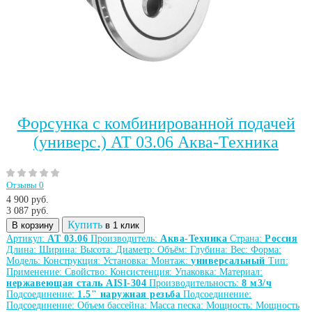
Форсунка с комбинированной подачей
(универс.) АТ 03.06 Аква-Техника
Отзывы 0
4 900 руб.
3 087
руб.
Купить
В корзину
в 1 клик
Артикул:
АТ 03.06
Производитель:
Аква-Техника
Страна:
Россия
Длина:
Ширина:
Высота:
Диаметр:
Объём:
Глубина:
Вес:
Форма:
Модель:
Конструкция:
Установка:
Монтаж:
универсальный
Тип:
Применение:
Свойство:
Консистенция:
Упаковка:
Материал:
нержавеющая сталь AISI-304
Производительность:
8 м3/ч
Подсоединение:
1.5" наружная резьба
Подсоединение:
Подсоединение:
Объем бассейна:
Масса песка:
Мощность:
Мощность