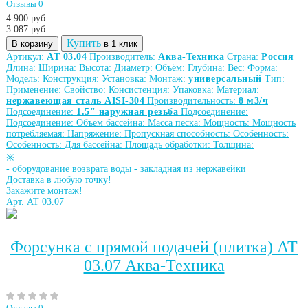
Отзывы 0
4 900 руб.
3 087
руб.
Купить
В корзину
в 1 клик
Артикул:
АТ 03.04
Производитель:
Аква-Техника
Страна:
Россия
Длина:
Ширина:
Высота:
Диаметр:
Объём:
Глубина:
Вес:
Форма:
Модель:
Конструкция:
Установка:
Монтаж:
универсальный
Тип:
Применение:
Свойство:
Консистенция:
Упаковка:
Материал:
нержавеющая сталь AISI-304
Производительность:
8 м3/ч
Подсоединение:
1.5" наружная резьба
Подсоединение:
Подсоединение:
Объем бассейна:
Масса песка:
Мощность:
Мощность
потребляемая:
Напряжение:
Пропускная способность:
Особенность:
Особенность:
Для бассейна:
Площадь обработки:
Толщина:
※
-
оборудование возврата воды
-
закладная из нержавейки
Доставка в любую точку!
Закажите монтаж!
Арт. АТ 03.07
Форсунка с прямой подачей (плитка) АТ
03.07 Аква-Техника