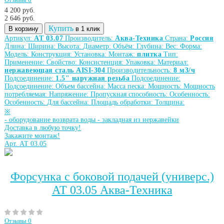
Отзывы 0
4 200 руб.
2 646
руб.
Купить
В корзину
в 1 клик
Артикул:
АТ 03.07
Производитель:
Аква-Техника
Страна:
Россия
Длина:
Ширина:
Высота:
Диаметр:
Объём:
Глубина:
Вес:
Форма:
Модель:
Конструкция:
Установка:
Монтаж:
плитка
Тип:
Применение:
Свойство:
Консистенция:
Упаковка:
Материал:
нержавеющая сталь AISI-304
Производительность:
8 м3/ч
Подсоединение:
1.5" наружная резьба
Подсоединение:
Подсоединение:
Объем бассейна:
Масса песка:
Мощность:
Мощность
потребляемая:
Напряжение:
Пропускная способность:
Особенность:
Особенность:
Для бассейна:
Площадь обработки:
Толщина:
※
-
оборудование возврата воды
-
закладная из нержавейки
Доставка в любую точку!
Закажите монтаж!
Арт. АТ 03.05
Форсунка с боковой подачей (универс.)
АТ 03.05 Аква-Техника
Отзывы 0