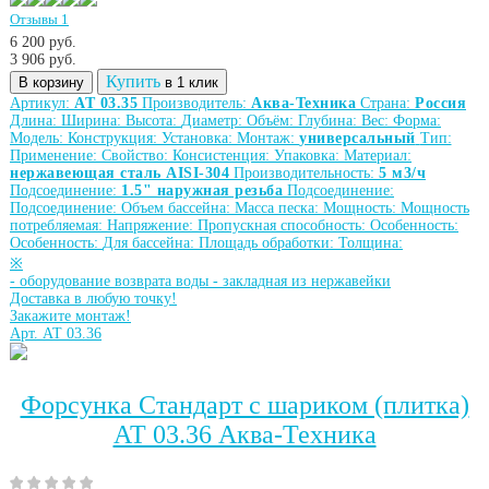
Отзывы 1
6 200 руб.
3 906
руб.
Купить
В корзину
в 1 клик
Артикул:
АТ 03.35
Производитель:
Аква-Техника
Страна:
Россия
Длина:
Ширина:
Высота:
Диаметр:
Объём:
Глубина:
Вес:
Форма:
Модель:
Конструкция:
Установка:
Монтаж:
универсальный
Тип:
Применение:
Свойство:
Консистенция:
Упаковка:
Материал:
нержавеющая сталь AISI-304
Производительность:
5 м3/ч
Подсоединение:
1.5" наружная резьба
Подсоединение:
Подсоединение:
Объем бассейна:
Масса песка:
Мощность:
Мощность
потребляемая:
Напряжение:
Пропускная способность:
Особенность:
Особенность:
Для бассейна:
Площадь обработки:
Толщина:
※
-
оборудование возврата воды
-
закладная из нержавейки
Доставка в любую точку!
Закажите монтаж!
Арт. АТ 03.36
Форсунка Стандарт с шариком (плитка)
АТ 03.36 Аква-Техника