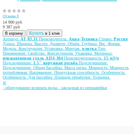
Отзывы 0
14 900 руб.
9 387
руб.
Купить
В корзину
в 1 клик
Артикул:
АТ 03.31
Производитель:
Аква-Техника
Страна:
Россия
Длина:
Ширина:
Высота:
Диаметр:
Объём:
Глубина:
Вес:
Форма:
Модель:
Конструкция:
Установка:
Монтаж:
плитка
Тип:
Применение:
Свойство:
Консистенция:
Упаковка:
Материал:
нержавеющая сталь AISI-304
Производительность:
15 м3/ч
Подсоединение:
1.5" наружная резьба
Подсоединение:
Подсоединение:
Объем бассейна:
Масса песка:
Мощность:
Мощность
потребляемая:
Напряжение:
Пропускная способность:
Особенность:
Особенность:
Для бассейна:
Площадь обработки:
Толщина:
※
-
оборудование возврата воды
-
закладная из нержавейки