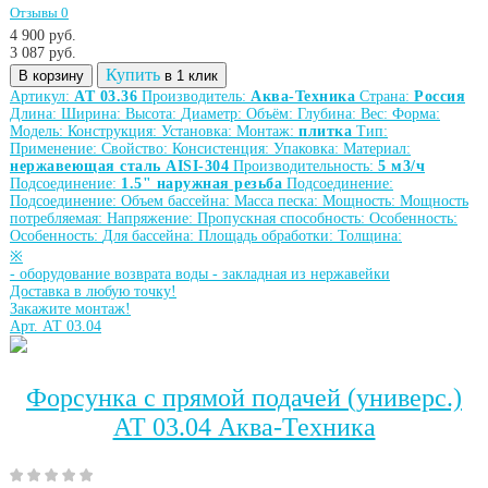
Отзывы 0
4 900 руб.
3 087
руб.
Купить
В корзину
в 1 клик
Артикул:
АТ 03.36
Производитель:
Аква-Техника
Страна:
Россия
Длина:
Ширина:
Высота:
Диаметр:
Объём:
Глубина:
Вес:
Форма:
Модель:
Конструкция:
Установка:
Монтаж:
плитка
Тип:
Применение:
Свойство:
Консистенция:
Упаковка:
Материал:
нержавеющая сталь AISI-304
Производительность:
5 м3/ч
Подсоединение:
1.5" наружная резьба
Подсоединение:
Подсоединение:
Объем бассейна:
Масса песка:
Мощность:
Мощность
потребляемая:
Напряжение:
Пропускная способность:
Особенность:
Особенность:
Для бассейна:
Площадь обработки:
Толщина:
※
-
оборудование возврата воды
-
закладная из нержавейки
Доставка в любую точку!
Закажите монтаж!
Арт. АТ 03.04
Форсунка с прямой подачей (универс.)
АТ 03.04 Аква-Техника