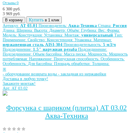
Отзывы 0
6 300 руб.
3 969
руб.
Купить
В корзину
в 1 клик
Артикул:
АТ 03.01
Производитель:
Аква-Техника
Страна:
Россия
Длина:
Ширина:
Высота:
Диаметр:
Объём:
Глубина:
Вес:
Форма:
Модель:
Конструкция:
Установка:
Монтаж:
универсальный
Тип:
Применение:
Свойство:
Консистенция:
Упаковка:
Материал:
нержавеющая сталь AISI-304
Производительность:
5 м3/ч
Подсоединение:
1.5" наружная резьба
Подсоединение:
Подсоединение:
Объем бассейна:
Масса песка:
Мощность:
Мощность
потребляемая:
Напряжение:
Пропускная способность:
Особенность:
Особенность:
Для бассейна:
Площадь обработки:
Толщина:
※
-
оборудование возврата воды
-
закладная из нержавейки
Доставка в любую точку!
Закажите монтаж!
Арт. АТ 03.02
Форсунка с шариком (плитка) АТ 03.02
Аква-Техника