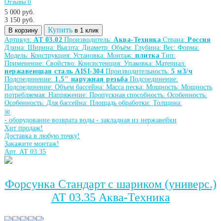
Отзывы 0
5 000 руб.
3 150
руб.
Купить
В корзину
в 1 клик
Артикул:
АТ 03.02
Производитель:
Аква-Техника
Страна:
Россия
Длина:
Ширина:
Высота:
Диаметр:
Объём:
Глубина:
Вес:
Форма:
Модель:
Конструкция:
Установка:
Монтаж:
плитка
Тип:
Применение:
Свойство:
Консистенция:
Упаковка:
Материал:
нержавеющая сталь AISI-304
Производительность:
5 м3/ч
Подсоединение:
1.5" наружная резьба
Подсоединение:
Подсоединение:
Объем бассейна:
Масса песка:
Мощность:
Мощность
потребляемая:
Напряжение:
Пропускная способность:
Особенность:
Особенность:
Для бассейна:
Площадь обработки:
Толщина:
※
-
оборудование возврата воды
-
закладная из нержавейки
Хит продаж!
Доставка в любую точку!
Закажите монтаж!
Арт. АТ 03.35
Форсунка Стандарт с шариком (универс.)
АТ 03.35 Аква-Техника