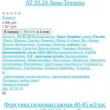
АТ 03.24 Аква-Техника
Отзывы 0
2 900 руб.
1 827
руб.
Купить
В корзину
в 1 клик
Артикул:
АТ 03.24
Производитель:
Аква-Техника
Страна:
Россия
Длина:
Ширина:
Высота:
Диаметр:
Объём:
Глубина:
Вес:
Форма:
Модель:
Конструкция:
Установка:
Монтаж:
плитка
Тип:
Применение:
Свойство:
Консистенция:
Упаковка:
Материал:
нержавеющая сталь AISI-304
Производительность:
2 м3/ч
Подсоединение:
3/4" наружная резьба
Подсоединение:
Подсоединение:
Объем бассейна:
Масса песка:
Мощность:
Мощность
потребляемая:
Напряжение:
Пропускная способность:
Особенность:
Особенность:
Для бассейна:
Площадь обработки:
Толщина:
※
-
оборудование подачи воздуха
-
закладная из нержавейки
Доставка в любую точку!
Закажите монтаж!
Арт. АТ 03.10
Форсунка гидромассажная 40-45 м3/час