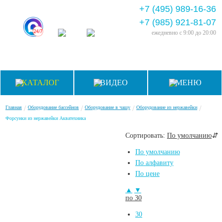
+7 (495) 989-16-36
+7 (985) 921-81-07
ежедневно
с 9:00 до 20:00
КАТАЛОГ
ВИДЕО
МЕНЮ
/
/
/
/
Главная
Оборудование бассейнов
Оборудование в чашу
Оборудование из нержавейки
Форсунки из нержавейки Акватехника
Сортировать:
По умолчанию
⇵
По умолчанию
По алфавиту
По цене
▲
▼
по 30
30