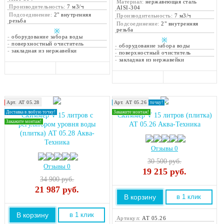
Материал:
нержавеющая сталь
Производительность:
7 м3/ч
AISI-304
Подсоединение:
2" внутренняя
Производительность:
7 м3/ч
резьба
Подсоединение:
2" внутренняя
резьба
※
-
оборудование забора воды
※
-
поверхностный очиститель
-
оборудование забора воды
-
закладная из нержавейки
-
поверхностный очиститель
-
закладная из нержавейки
Арт. АТ 05.28
Арт. АТ 05.26
Хит продаж!
Доставка в любую точку!
Доставка в любую точку!
Закажите монтаж!
Скиммер V 15 литров с
Скиммер V 15 литров (плитка)
Закажите монтаж!
регулятором уровня воды
АТ 05.26 Аква-Техника
(плитка) АТ 05.28 Аква-
Техника
Отзывы 0
30 500 руб.
Отзывы 0
19 215
руб.
34 900 руб.
21 987
руб.
В корзину
в 1 клик
В корзину
в 1 клик
Артикул:
АТ 05.26