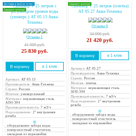
Доставка в любую точку!
Закажите монтаж!
Скиммер V 25 литров с
Скиммер V 25 литров (плитка)
Закажите монтаж!
регулятором уровня воды
АТ 05.27 Аква-Техника
(универс.) АТ 05.13 Аква-
Техника
Отзывы 0
34 000 руб.
Отзывы 1
21 420
руб.
41 000 руб.
25 830
руб.
В корзину
в 1 клик
В корзину
в 1 клик
Артикул:
АТ 05.27
Производитель:
Аква-Техника
Страна:
Россия
Артикул:
АТ 05.13
Монтаж:
плитка
Производитель:
Аква-Техника
Материал:
нержавеющая сталь
Страна:
Россия
AISI-304
Монтаж:
универсальный
Производительность:
7 м3/ч
Материал:
нержавеющая сталь
Подсоединение:
2" внутренняя
AISI-304
резьба
Производительность:
7 м3/ч
※
Подсоединение:
2" внутренняя
-
оборудование забора воды
резьба
-
поверхностный очиститель
※
-
закладная из нержавейки
-
оборудование забора воды
-
поверхностный очиститель
-
закладная из нержавейки