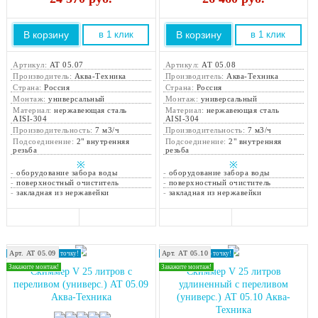
В корзину
В корзину
в 1 клик
в 1 клик
Артикул:
АТ 05.07
Артикул:
АТ 05.08
Производитель:
Аква-Техника
Производитель:
Аква-Техника
Страна:
Россия
Страна:
Россия
Монтаж:
универсальный
Монтаж:
универсальный
Материал:
нержавеющая сталь
Материал:
нержавеющая сталь
AISI-304
AISI-304
Производительность:
7 м3/ч
Производительность:
7 м3/ч
Подсоединение:
2" внутренняя
Подсоединение:
2" внутренняя
резьба
резьба
※
※
-
оборудование забора воды
-
оборудование забора воды
-
поверхностный очиститель
-
поверхностный очиститель
-
закладная из нержавейки
-
закладная из нержавейки
Арт. АТ 05.09
Арт. АТ 05.10
Доставка в любую точку!
Доставка в любую точку!
Закажите монтаж!
Закажите монтаж!
Скиммер V 25 литров с
Скиммер V 25 литров
переливом (универс.) АТ 05.09
удлиненный с переливом
Аква-Техника
(универс.) АТ 05.10 Аква-
Техника