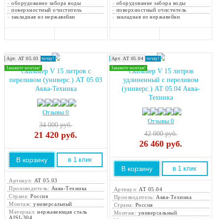
-
оборудование забора воды
-
оборудование забора воды
-
поверхностный очиститель
-
поверхностный очиститель
-
закладная из нержавейки
-
закладная из нержавейки
Арт. АТ 05.03
Арт. АТ 05.04
Доставка в любую точку!
Доставка в любую точку!
Закажите монтаж!
Закажите монтаж!
Скиммер V 15 литров с
Скиммер V 15 литров
переливом (универс.) АТ 05.03
удлиненный с переливом
Аква-Техника
(универс.) АТ 05.04 Аква-
Техника
Отзывы 0
Отзывы 0
34 000 руб.
21 420
руб.
42 000 руб.
26 460
руб.
В корзину
в 1 клик
В корзину
в 1 клик
Артикул:
АТ 05.03
Производитель:
Аква-Техника
Артикул:
АТ 05.04
Страна:
Россия
Производитель:
Аква-Техника
Монтаж:
универсальный
Страна:
Россия
Материал:
нержавеющая сталь
Монтаж:
универсальный
AISI-304