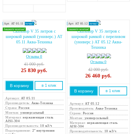
Арт. АТ 05.11
Арт. АТ 05.12
Доставка в любую точку!
Доставка в любую точку!
Закажите монтаж!
Закажите монтаж!
Скиммер V 35 литров с
Скиммер V 35 литров с
широкой рамкой (универс.) АТ
широкой рамкой с переливом
05.11 Аква-Техника
(универс.) АТ 05.12 Аква-
Техника
Отзывы 0
Отзывы 0
41 000 руб.
25 830
руб.
42 000 руб.
26 460
руб.
В корзину
в 1 клик
В корзину
в 1 клик
Артикул:
АТ 05.11
Производитель:
Аква-Техника
Артикул:
АТ 05.12
Страна:
Россия
Производитель:
Аква-Техника
Монтаж:
универсальный
Страна:
Россия
Материал:
нержавеющая сталь
Монтаж:
универсальный
AISI-304
Материал:
нержавеющая сталь
Производительность:
10 м3/ч
AISI-304
Подсоединение:
2" внутренняя
Производительность:
10 м3/ч