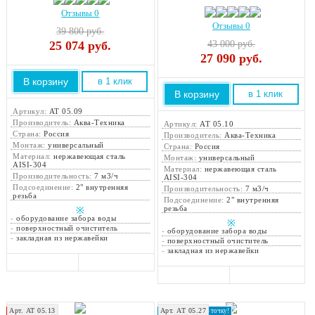
Отзывы 0
Отзывы 0
39 800 руб.
25 074
руб.
43 000 руб.
27 090
руб.
В корзину
в 1 клик
В корзину
в 1 клик
Артикул:
АТ 05.09
Производитель:
Аква-Техника
Артикул:
АТ 05.10
Страна:
Россия
Производитель:
Аква-Техника
Монтаж:
универсальный
Страна:
Россия
Материал:
нержавеющая сталь
Монтаж:
универсальный
AISI-304
Материал:
нержавеющая сталь
Производительность:
7 м3/ч
AISI-304
Подсоединение:
2" внутренняя
Производительность:
7 м3/ч
резьба
Подсоединение:
2" внутренняя
резьба
※
-
оборудование забора воды
※
-
поверхностный очиститель
-
оборудование забора воды
-
закладная из нержавейки
-
поверхностный очиститель
-
закладная из нержавейки
Арт. АТ 05.13
Арт. АТ 05.27
Хит продаж!
Доставка в любую точку!