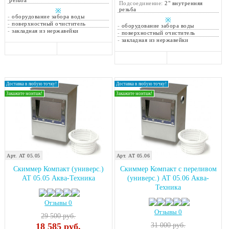
резьба
Подсоединение:
2" внутренняя
резьба
※
-
оборудование забора воды
※
-
поверхностный очиститель
-
оборудование забора воды
-
закладная из нержавейки
-
поверхностный очиститель
-
закладная из нержавейки
Доставка в любую точку!
Доставка в любую точку!
Закажите монтаж!
Закажите монтаж!
Арт. АТ 05.05
Арт. АТ 05.06
Скиммер Компакт (универс.)
Скиммер Компакт с переливом
АТ 05.05 Аква-Техника
(универс.) АТ 05.06 Аква-
Техника
Отзывы 0
Отзывы 0
29 500 руб.
18 585
руб.
31 000 руб.