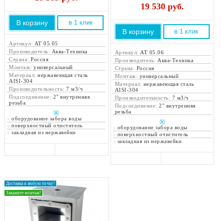
19 530
руб.
В корзину
в 1 клик
В корзину
в 1 клик
Артикул:
АТ 05.05
Производитель:
Аква-Техника
Артикул:
АТ 05.06
Страна:
Россия
Производитель:
Аква-Техника
Монтаж:
универсальный
Страна:
Россия
Материал:
нержавеющая сталь
Монтаж:
универсальный
AISI-304
Материал:
нержавеющая сталь
Производительность:
7 м3/ч
AISI-304
Подсоединение:
2" внутренняя
Производительность:
7 м3/ч
резьба
Подсоединение:
2" внутренняя
резьба
※
-
оборудование забора воды
※
-
поверхностный очиститель
-
оборудование забора воды
-
закладная из нержавейки
-
поверхностный очиститель
-
закладная из нержавейки
Доставка в любую точку!
Закажите монтаж!