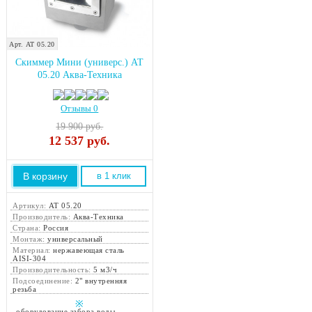
Арт. АТ 05.20
Скиммер Мини (универс.) АТ
05.20 Аква-Техника
Отзывы 0
19 900 руб.
12 537
руб.
В корзину
в 1 клик
Артикул:
АТ 05.20
Производитель:
Аква-Техника
Страна:
Россия
Монтаж:
универсальный
Материал:
нержавеющая сталь
AISI-304
Производительность:
5 м3/ч
Подсоединение:
2" внутренняя
резьба
※
-
оборудование забора воды