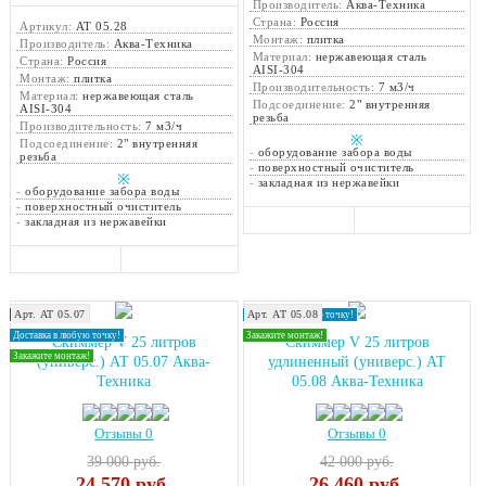
Производитель:
Аква-Техника
Страна:
Россия
Артикул:
АТ 05.28
Монтаж:
плитка
Производитель:
Аква-Техника
Материал:
нержавеющая сталь
Страна:
Россия
AISI-304
Монтаж:
плитка
Производительность:
7 м3/ч
Материал:
нержавеющая сталь
Подсоединение:
2" внутренняя
AISI-304
резьба
Производительность:
7 м3/ч
※
Подсоединение:
2" внутренняя
-
оборудование забора воды
резьба
-
поверхностный очиститель
※
-
закладная из нержавейки
-
оборудование забора воды
-
поверхностный очиститель
-
закладная из нержавейки
Арт. АТ 05.07
Арт. АТ 05.08
Хит продаж!
Доставка в любую точку!
Доставка в любую точку!
Закажите монтаж!
Скиммер V 25 литров
Скиммер V 25 литров
Закажите монтаж!
(универс.) АТ 05.07 Аква-
удлиненный (универс.) АТ
Техника
05.08 Аква-Техника
Отзывы 0
Отзывы 0
39 000 руб.
42 000 руб.
24 570
руб.
26 460
руб.