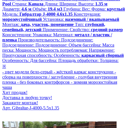
Pool
Страна:
Канада
Длина:
Ширина:
Высота:
1.35 м
Диаметр:
4.6 м
Объём:
19.4 м3
Глубина:
Вес:
Форма:
круглый
Модель:
Гибралтар J-4000 4.6х1.35
Конструкция:
морозоустойчивый
Установка:
наземный / вкапываемый
Монтаж:
дача, участок, помещение
Тип:
глубокий,
семейный, детский
Применение:
Свойство:
средний размер
Консистенция:
Упаковка:
Материал:
металл / пластик /
пленка
Производительность:
Подсоединение:
Подсоединение:
Подсоединение:
Объем бассейна:
Масса
песка:
Мощность:
Мощность потребляемая:
Напряжение:
Пропускная способность:
Особенность:
каркасный сборный
Особенность:
Для бассейна:
Площадь обработки:
Толщина:
※
-
цвет модели бело-серый
-
жёсткий каркас конструкции
-
сборка на поверхности / заглубление
-
голубая внутренняя
пленка
-
без боковых контрфорсов
-
зимняя морозостойкая
чаша
Хит продаж!
Доставка в любую точку!
Закажите монтаж!
Арт. Gibraltar-J-4000-5.5x1.35