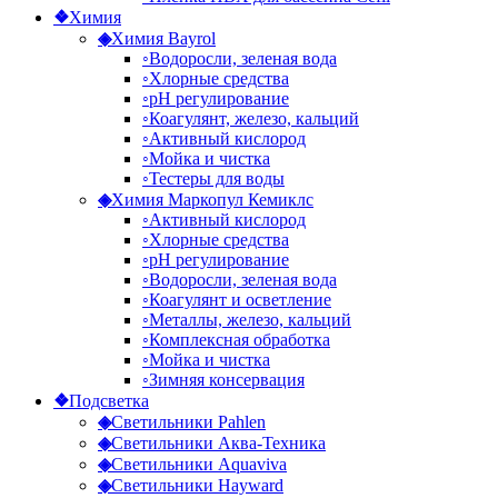
❖
Химия
◈
Химия Bayrol
◦
Водоросли, зеленая вода
◦
Хлорные средства
◦
рН регулирование
◦
Коагулянт, железо, кальций
◦
Активный кислород
◦
Мойка и чистка
◦
Тестеры для воды
◈
Химия Маркопул Кемиклс
◦
Активный кислород
◦
Хлорные средства
◦
рН регулирование
◦
Водоросли, зеленая вода
◦
Коагулянт и осветление
◦
Металлы, железо, кальций
◦
Комплексная обработка
◦
Мойка и чистка
◦
Зимняя консервация
❖
Подсветка
◈
Светильники Pahlen
◈
Светильники Аква-Техника
◈
Светильники Aquaviva
◈
Светильники Hayward