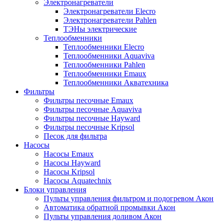
Электронагреватели
Электронагреватели Elecro
Электронагреватели Pahlen
ТЭНы электрические
Теплообменники
Теплообменники Elecro
Теплообменники Aquaviva
Теплообменники Pahlen
Теплообменники Emaux
Теплообменники Акватехника
Фильтры
Фильтры песочные Emaux
Фильтры песочные Aquaviva
Фильтры песочные Hayward
Фильтры песочные Kripsol
Песок для фильтра
Насосы
Насосы Emaux
Насосы Hayward
Насосы Kripsol
Насосы Aquatechnix
Блоки управления
Пульты управления фильтром и подогревом Акон
Автоматика обратной промывки Акон
Пульты управления доливом Акон