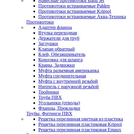
Навесные противотоки Badu Jet
Противотоки встраиваемые Pahlen
Противотоки встраиваемые Kripsol
Противотоки встраиваемые Аква-Техника
Противотоки
Адаптер фланца
Втулка переходная
Держатели для труб
Заглушки
Клапан обратный
Клей, Обезжириватель
Концовка для шланга
Краны, Задвижки
Муфта разъемная американка
Муфта соединительная
Муфта с внутренней резьбой
Ниппель с наружной резьбой
Тройники
Труба ПВХ
Угольники (отводы)
Фланцы, Прокладки
Трубы, Фитинги ПВХ
Решетка переливная цветная из пластика
Решетка переливная пластиковая Kripsol
Решетка переливная пластиковая Emaux