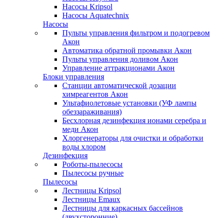
Насосы Kripsol
Насосы Aquatechnix
Насосы
Пульты управления фильтром и подогревом
Акон
Автоматика обратной промывки Акон
Пульты управления доливом Акон
Управление аттракционами Акон
Блоки управления
Станции автоматической дозации
химреагентов Акон
Ультафиолетовые установки (УФ лампы
обеззараживания)
Бесхлорная дезинфекция ионами серебра и
меди Акон
Хлоргенераторы для очистки и обработки
воды хлором
Дезинфекция
Роботы-пылесосы
Пылесосы ручные
Пылесосы
Лестницы Kripsol
Лестницы Emaux
Лестницы для каркасных бассейнов
(двухсторонние)