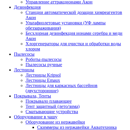
Управление аттракционами Акон
Дезинфекция
Станции автоматической дозации химреагентов
Акон
Ультафиолетовые установки (УФ лампы
обеззараживания)
Бесхлорная дезинфекция ионами серебра и меди
Акон
Хлоргенераторы для очистки и обработки воды
хлором
Пылесосы
Роботы-пылесосы
Пылесосы ручные
Лестницы
Лестницы Kripsol
Лестницы Emaux
Лестницы для каркасных бассейнов
(двухсторонние)
Покрывала, Тенты
Покрывало плавающее
Тент защитный (лето/зима)
Сматывающие устройства
Оборудование в чашу
Оборудование из нержавейки
Скиммеры из нержавейки Акватехника