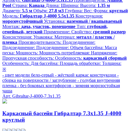
Артикул:
Gibraltar-J-4000-5.5x1.35
Производитель:
Atlantic
Pool
Страна:
Канада
Длина:
Ширина:
Высота:
1.35 м
Диаметр:
5.5 м
Объём:
27.8 м3
Глубина:
Вес:
Форма:
круглый
Модель:
Гибралтар J-4000 5.5х1.35
Конструкция:
морозоустойчивый
Установка:
наземный / вкапываемый
Монтаж:
дача, участок, помещение
Тип:
глубокий,
семейный, детский
Применение:
Свойство:
средний размер
Консистенция:
Упаковка:
Материал:
металл / пластик /
пленка
Производительность:
Подсоединение:
Подсоединение:
Подсоединение:
Объем бассейна:
Масса
песка:
Мощность:
Мощность потребляемая:
Напряжение:
Пропускная способность:
Особенность:
каркасный сборный
Особенность:
Для бассейна:
Площадь обработки:
Толщина:
※
-
цвет модели бело-серый
-
жёсткий каркас конструкции
-
сборка на поверхности / заглубление
-
голубая внутренняя
пленка
-
без боковых контрфорсов
-
зимняя морозостойкая
чаша
Арт. Gibraltar-J-4000-7.3x1.35
Каркасный бассейн Гибралтар 7.3х1.35 J-4000
круглый