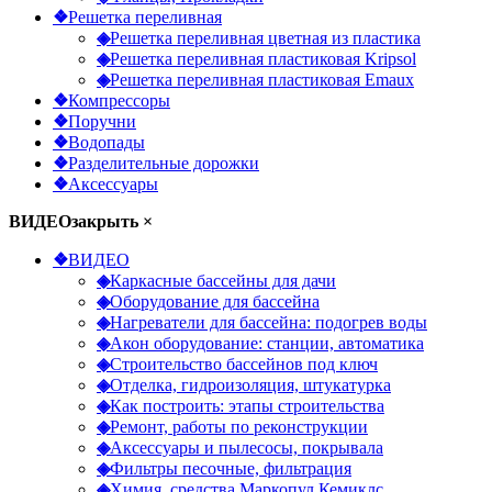
❖
Решетка переливная
◈
Решетка переливная цветная из пластика
◈
Решетка переливная пластиковая Kripsol
◈
Решетка переливная пластиковая Emaux
❖
Компрессоры
❖
Поручни
❖
Водопады
❖
Разделительные дорожки
❖
Аксессуары
ВИДЕО
закрыть ×
❖
ВИДЕО
◈
Каркасные бассейны для дачи
◈
Оборудование для бассейна
◈
Нагреватели для бассейна: подогрев воды
◈
Акон оборудование: станции, автоматика
◈
Строительство бассейнов под ключ
◈
Отделка, гидроизоляция, штукатурка
◈
Как построить: этапы строительства
◈
Ремонт, работы по реконструкции
◈
Аксессуары и пылесосы, покрывала
◈
Фильтры песочные, фильтрация
◈
Химия, средства Маркопул Кемиклс