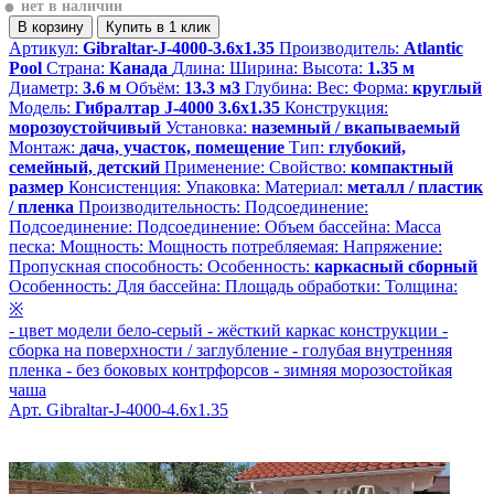
●
нет в наличии
В корзину
Купить
в 1 клик
Артикул:
Gibraltar-J-4000-3.6x1.35
Производитель:
Atlantic
Pool
Страна:
Канада
Длина:
Ширина:
Высота:
1.35 м
Диаметр:
3.6 м
Объём:
13.3 м3
Глубина:
Вес:
Форма:
круглый
Модель:
Гибралтар J-4000 3.6х1.35
Конструкция:
морозоустойчивый
Установка:
наземный / вкапываемый
Монтаж:
дача, участок, помещение
Тип:
глубокий,
семейный, детский
Применение:
Свойство:
компактный
размер
Консистенция:
Упаковка:
Материал:
металл / пластик
/ пленка
Производительность:
Подсоединение:
Подсоединение:
Подсоединение:
Объем бассейна:
Масса
песка:
Мощность:
Мощность потребляемая:
Напряжение:
Пропускная способность:
Особенность:
каркасный сборный
Особенность:
Для бассейна:
Площадь обработки:
Толщина:
※
-
цвет модели бело-серый
-
жёсткий каркас конструкции
-
сборка на поверхности / заглубление
-
голубая внутренняя
пленка
-
без боковых контрфорсов
-
зимняя морозостойкая
чаша
Арт. Gibraltar-J-4000-4.6x1.35