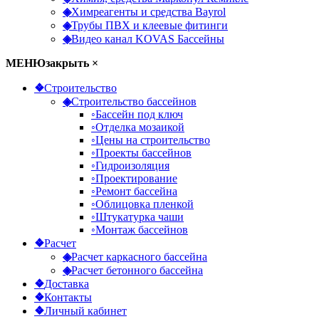
◈
Химреагенты и средства Bayrol
◈
Трубы ПВХ и клеевые фитинги
◈
Видео канал KOVAS Бассейны
МЕНЮ
закрыть ×
❖
Строительство
◈
Строительство бассейнов
◦
Бассейн под ключ
◦
Отделка мозаикой
◦
Цены на строительство
◦
Проекты бассейнов
◦
Гидроизоляция
◦
Проектирование
◦
Ремонт бассейна
◦
Облицовка пленкой
◦
Штукатурка чаши
◦
Монтаж бассейнов
❖
Расчет
◈
Расчет каркасного бассейна
◈
Расчет бетонного бассейна
❖
Доставка
❖
Контакты
❖
Личный кабинет