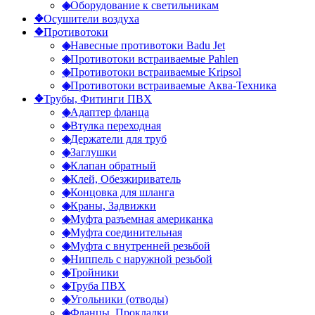
◈
Оборудование к светильникам
❖
Осушители воздуха
❖
Противотоки
◈
Навесные противотоки Badu Jet
◈
Противотоки встраиваемые Pahlen
◈
Противотоки встраиваемые Kripsol
◈
Противотоки встраиваемые Аква-Техника
❖
Трубы, Фитинги ПВХ
◈
Адаптер фланца
◈
Втулка переходная
◈
Держатели для труб
◈
Заглушки
◈
Клапан обратный
◈
Клей, Обезжириватель
◈
Концовка для шланга
◈
Краны, Задвижки
◈
Муфта разъемная американка
◈
Муфта соединительная
◈
Муфта с внутренней резьбой
◈
Ниппель с наружной резьбой
◈
Тройники
◈
Труба ПВХ
◈
Угольники (отводы)
◈
Фланцы, Прокладки