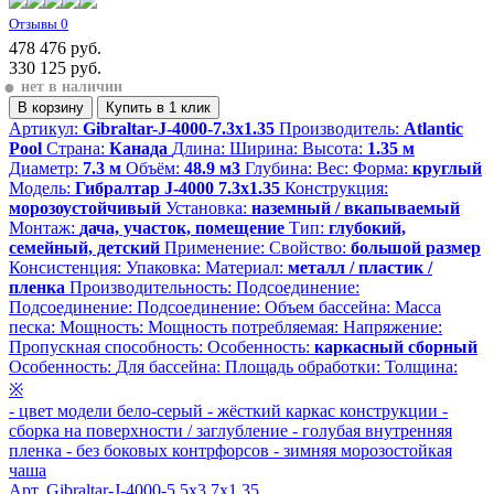
Отзывы 0
478 476 руб.
330 125
руб.
●
нет в наличии
В корзину
Купить
в 1 клик
Артикул:
Gibraltar-J-4000-7.3x1.35
Производитель:
Atlantic
Pool
Страна:
Канада
Длина:
Ширина:
Высота:
1.35 м
Диаметр:
7.3 м
Объём:
48.9 м3
Глубина:
Вес:
Форма:
круглый
Модель:
Гибралтар J-4000 7.3х1.35
Конструкция:
морозоустойчивый
Установка:
наземный / вкапываемый
Монтаж:
дача, участок, помещение
Тип:
глубокий,
семейный, детский
Применение:
Свойство:
большой размер
Консистенция:
Упаковка:
Материал:
металл / пластик /
пленка
Производительность:
Подсоединение:
Подсоединение:
Подсоединение:
Объем бассейна:
Масса
песка:
Мощность:
Мощность потребляемая:
Напряжение:
Пропускная способность:
Особенность:
каркасный сборный
Особенность:
Для бассейна:
Площадь обработки:
Толщина:
※
-
цвет модели бело-серый
-
жёсткий каркас конструкции
-
сборка на поверхности / заглубление
-
голубая внутренняя
пленка
-
без боковых контрфорсов
-
зимняя морозостойкая
чаша
Арт. Gibraltar-J-4000-5.5x3.7x1.35