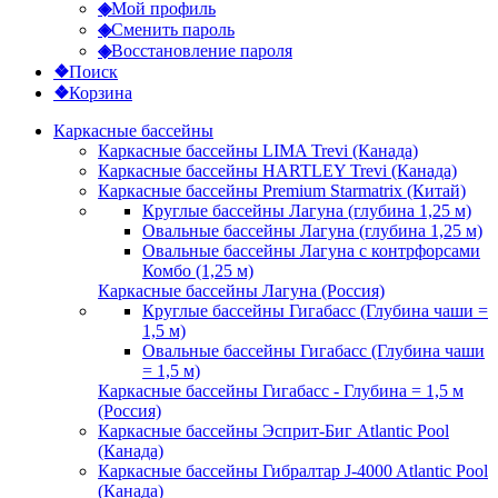
◈
Мой профиль
◈
Сменить пароль
◈
Восстановление пароля
❖
Поиск
❖
Корзина
Каркасные бассейны
Каркасные бассейны LIMA Trevi (Канада)
Каркасные бассейны HARTLEY Trevi (Канада)
Каркасные бассейны Premium Starmatrix (Китай)
Круглые бассейны Лагуна (глубина 1,25 м)
Овальные бассейны Лагуна (глубина 1,25 м)
Овальные бассейны Лагуна с контрфорсами
Комбо (1,25 м)
Каркасные бассейны Лагуна (Россия)
Круглые бассейны Гигабасс (Глубина чаши =
1,5 м)
Овальные бассейны Гигабасс (Глубина чаши
= 1,5 м)
Каркасные бассейны Гигабасс - Глубина = 1,5 м
(Россия)
Каркасные бассейны Эсприт-Биг Atlantic Pool
(Канада)
Каркасные бассейны Гибралтар J-4000 Atlantic Pool
(Канада)