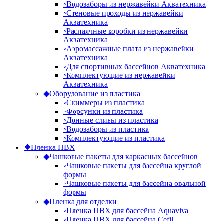
◦
Водозаборы из нержавейки Акватехника
◦
Стеновые проходы из нержавейки
Акватехника
◦
Распаячные коробки из нержавейки
Акватехника
◦
Аэромассажные плата из нержавейки
Акватехника
◦
Для спортивных бассейнов Акватехника
◦
Комплектующие из нержавейки
Акватехника
◈
Оборудование из пластика
◦
Скиммеры из пластика
◦
Форсунки из пластика
◦
Донные сливы из пластика
◦
Водозаборы из пластика
◦
Комплектующие из пластика
❖
Пленка ПВХ
◈
Чашковые пакеты для каркасных бассейнов
◦
Чашковые пакеты для бассейна круглой
формы
◦
Чашковые пакеты для бассейна овальной
формы
◈
Пленка для отделки
◦
Пленка ПВХ для бассейна Aquaviva
◦
Пленка ПВХ для бассейна Cefil