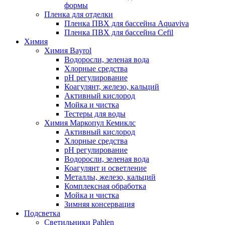
формы
Пленка для отделки
Пленка ПВХ для бассейна Aquaviva
Пленка ПВХ для бассейна Cefil
Химия
Химия Bayrol
Водоросли, зеленая вода
Хлорные средства
рН регулирование
Коагулянт, железо, кальций
Активный кислород
Мойка и чистка
Тестеры для воды
Химия Маркопул Кемиклс
Активный кислород
Хлорные средства
рН регулирование
Водоросли, зеленая вода
Коагулянт и осветление
Металлы, железо, кальций
Комплексная обработка
Мойка и чистка
Зимняя консервация
Подсветка
Светильники Pahlen