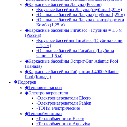
◈
Каркасные бассейны Лагуна (Россия)
◦
Круглые бассейны Лагуна (глубина 1,25 м)
◦
Овальные бассейны Лагуна (глубина 1,25 м)
◦
Овальные бассейны Лагуна с контрфорсами
Комбо (1,25 м)
◈
Каркасные бассейны Гигабасс - Глубина = 1,5 м
(Россия)
◦
Круглые бассейны Гигабасс (Глубина чаши
= 1,5 м)
◦
Овальные бассейны Гигабасс (Глубина
чаши = 1,5 м)
◈
Каркасные бассейны Эсприт-Биг Atlantic Pool
(Канада)
◈
Каркасные бассейны Гибралтар J-4000 Atlantic
Pool (Канада)
❖
Подогрев
◈
Тепловые насосы
◈
Электронагреватели
◦
Электронагреватели Elecro
◦
Электронагреватели Pahlen
◦
ТЭНы электрические
◈
Теплообменники
◦
Теплообменники Elecro
◦
Теплообменники Aquaviva