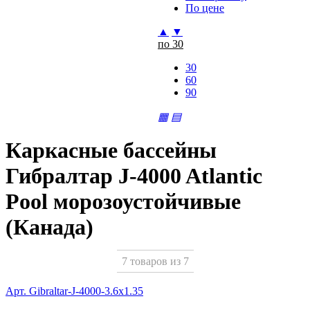
По цене
▲
▼
по 30
30
60
90
▦
▤
Каркасные бассейны
Гибралтар J-4000 Atlantic
Pool морозоустойчивые
(Канада)
7 товаров из 7
Арт. Gibraltar-J-4000-3.6x1.35