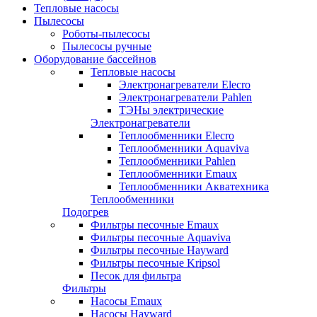
Тепловые насосы
Пылесосы
Роботы-пылесосы
Пылесосы ручные
Оборудование бассейнов
Тепловые насосы
Электронагреватели Elecro
Электронагреватели Pahlen
ТЭНы электрические
Электронагреватели
Теплообменники Elecro
Теплообменники Aquaviva
Теплообменники Pahlen
Теплообменники Emaux
Теплообменники Акватехника
Теплообменники
Подогрев
Фильтры песочные Emaux
Фильтры песочные Aquaviva
Фильтры песочные Hayward
Фильтры песочные Kripsol
Песок для фильтра
Фильтры
Насосы Emaux
Насосы Hayward