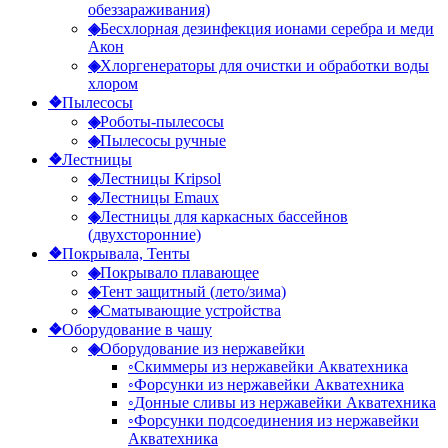
обеззараживания)
◈
Бесхлорная дезинфекция ионами серебра и меди
Акон
◈
Хлоргенераторы для очистки и обработки воды
хлором
❖
Пылесосы
◈
Роботы-пылесосы
◈
Пылесосы ручные
❖
Лестницы
◈
Лестницы Kripsol
◈
Лестницы Emaux
◈
Лестницы для каркасных бассейнов
(двухсторонние)
❖
Покрывала, Тенты
◈
Покрывало плавающее
◈
Тент защитный (лето/зима)
◈
Сматывающие устройства
❖
Оборудование в чашу
◈
Оборудование из нержавейки
◦
Скиммеры из нержавейки Акватехника
◦
Форсунки из нержавейки Акватехника
◦
Донные сливы из нержавейки Акватехника
◦
Форсунки подсоединения из нержавейки
Акватехника