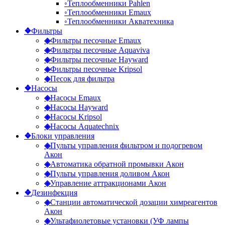
◦
Теплообменники Pahlen
◦
Теплообменники Emaux
◦
Теплообменники Акватехника
❖
Фильтры
◈
Фильтры песочные Emaux
◈
Фильтры песочные Aquaviva
◈
Фильтры песочные Hayward
◈
Фильтры песочные Kripsol
◈
Песок для фильтра
❖
Насосы
◈
Насосы Emaux
◈
Насосы Hayward
◈
Насосы Kripsol
◈
Насосы Aquatechnix
❖
Блоки управления
◈
Пульты управления фильтром и подогревом
Акон
◈
Автоматика обратной промывки Акон
◈
Пульты управления доливом Акон
◈
Управление аттракционами Акон
❖
Дезинфекция
◈
Станции автоматической дозации химреагентов
Акон
◈
Ультафиолетовые установки (УФ лампы