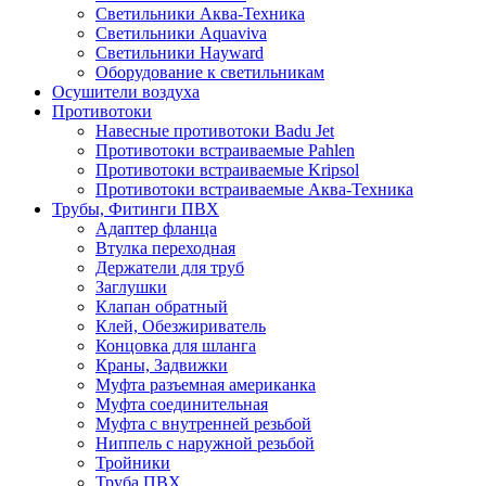
Светильники Аква-Техника
Светильники Aquaviva
Светильники Hayward
Оборудование к светильникам
Осушители воздуха
Противотоки
Навесные противотоки Badu Jet
Противотоки встраиваемые Pahlen
Противотоки встраиваемые Kripsol
Противотоки встраиваемые Аква-Техника
Трубы, Фитинги ПВХ
Адаптер фланца
Втулка переходная
Держатели для труб
Заглушки
Клапан обратный
Клей, Обезжириватель
Концовка для шланга
Краны, Задвижки
Муфта разъемная американка
Муфта соединительная
Муфта с внутренней резьбой
Ниппель с наружной резьбой
Тройники
Труба ПВХ