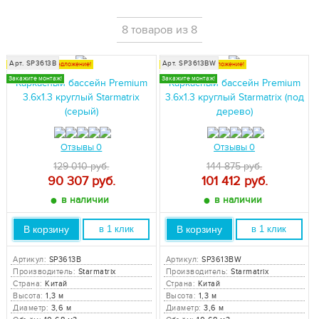
8 товаров из 8
Арт. SP3613B
Арт. SP3613BW
Специальное предложение!
Специальное предложение!
Закажите монтаж!
Закажите монтаж!
Каркасный бассейн Premium
Каркасный бассейн Premium
3.6x1.3 круглый Starmatrix
3.6x1.3 круглый Starmatrix (под
(серый)
дерево)
Отзывы 0
Отзывы 0
129 010 руб.
144 875 руб.
90 307
руб.
101 412
руб.
●
●
в наличии
в наличии
В корзину
В корзину
в 1 клик
в 1 клик
Артикул:
SP3613B
Артикул:
SP3613BW
Производитель:
Starmatrix
Производитель:
Starmatrix
Страна:
Китай
Страна:
Китай
Высота:
1,3 м
Высота:
1,3 м
Диаметр:
3,6 м
Диаметр:
3,6 м