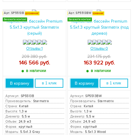
Арт. SP5513B
Арт. SP5513BW
Специальное предложение!
Специальное предложение!
Закажите монтаж!
Закажите монтаж!
Каркасный бассейн Premium
Каркасный бассейн Premium
5.5x1.3 круглый Starmatrix
5.5x1.3 круглый Starmatrix (под
(серый)
дерево)
Отзывы 1
Отзывы 0
209 380 руб.
234 175 руб.
146 566
руб.
163 922
руб.
●
●
в наличии
в наличии
В корзину
В корзину
в 1 клик
в 1 клик
Артикул:
SP5513B
Артикул:
SP5513BW
Производитель:
Starmatrix
Производитель:
Starmatrix
Страна:
Китай
Страна:
Китай
Высота:
1,3 м
Высота:
1,3 м
Диаметр:
5,5 м
Диаметр:
5,5 м
Объём:
24,9 м3
Объём:
24,9 м3
Форма:
круглый
Форма:
круглый
Модель:
5.5x1.3 Grey
Модель:
5.5x1.3 Wood