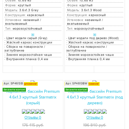
Объём:
10,68 м3
Объём:
10,68 м3
Форма:
круглый
Форма:
круглый
Модель:
3.6x1.3 Grey
Модель:
3.6x1.3 Wood
Конструкция:
каркасный
Конструкция:
каркасный
Установка:
наземный /
Установка:
наземный /
вкапываемый
вкапываемый
Тип:
морозоустойчивый
Тип:
морозоустойчивый
※
※
-
Цвет модели серый (Grey)
-
Цвет модели под дерево (Wood)
-
Жёсткий каркас конструкции
-
Жёсткий каркас конструкции
-
Сборка на поверхности /
-
Сборка на поверхности /
заглубление
заглубление
-
Зимняя морозостойкая чаша
-
Зимняя морозостойкая чаша
-
Внутренняя пленка 0,4 мм
-
Внутренняя пленка 0,4 мм
Арт. SP4613B
Арт. SP4613BW
Специальное предложение!
Специальное предложение!
Закажите монтаж!
Закажите монтаж!
Каркасный бассейн Premium
Каркасный бассейн Premium
4.6x1.3 круглый Starmatrix
4.6x1.3 круглый Starmatrix (под
(серый)
дерево)
Отзывы 0
Отзывы 0
176 415 руб.
196 840 руб.