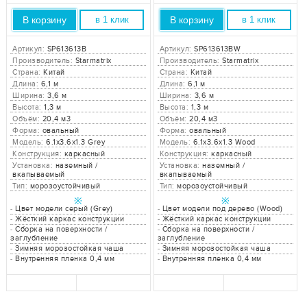
В корзину
В корзину
в 1 клик
в 1 клик
Артикул:
SP613613B
Артикул:
SP613613BW
Производитель:
Starmatrix
Производитель:
Starmatrix
Страна:
Китай
Страна:
Китай
Длина:
6,1 м
Длина:
6,1 м
Ширина:
3,6 м
Ширина:
3,6 м
Высота:
1,3 м
Высота:
1,3 м
Объём:
20,4 м3
Объём:
20,4 м3
Форма:
овальный
Форма:
овальный
Модель:
6.1x3.6x1.3 Grey
Модель:
6.1x3.6x1.3 Wood
Конструкция:
каркасный
Конструкция:
каркасный
Установка:
наземный /
Установка:
наземный /
вкапываемый
вкапываемый
Тип:
морозоустойчивый
Тип:
морозоустойчивый
※
※
-
Цвет модели серый (Grey)
-
Цвет модели под дерево (Wood)
-
Жёсткий каркас конструкции
-
Жёсткий каркас конструкции
-
Сборка на поверхности /
-
Сборка на поверхности /
заглубление
заглубление
-
Зимняя морозостойкая чаша
-
Зимняя морозостойкая чаша
-
Внутренняя пленка 0,4 мм
-
Внутренняя пленка 0,4 мм