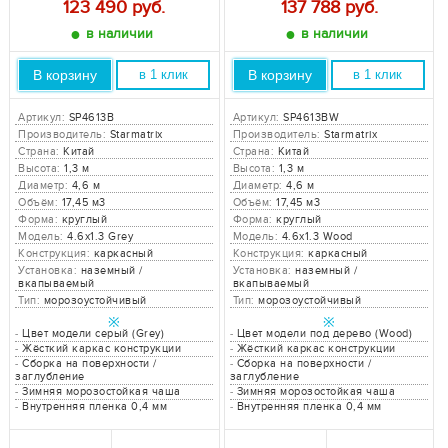
123 490
руб.
137 788
руб.
●
●
в наличии
в наличии
В корзину
В корзину
в 1 клик
в 1 клик
Артикул:
SP4613B
Артикул:
SP4613BW
Производитель:
Starmatrix
Производитель:
Starmatrix
Страна:
Китай
Страна:
Китай
Высота:
1,3 м
Высота:
1,3 м
Диаметр:
4,6 м
Диаметр:
4,6 м
Объём:
17,45 м3
Объём:
17,45 м3
Форма:
круглый
Форма:
круглый
Модель:
4.6x1.3 Grey
Модель:
4.6x1.3 Wood
Конструкция:
каркасный
Конструкция:
каркасный
Установка:
наземный /
Установка:
наземный /
вкапываемый
вкапываемый
Тип:
морозоустойчивый
Тип:
морозоустойчивый
※
※
-
Цвет модели серый (Grey)
-
Цвет модели под дерево (Wood)
-
Жёсткий каркас конструкции
-
Жёсткий каркас конструкции
-
Сборка на поверхности /
-
Сборка на поверхности /
заглубление
заглубление
-
Зимняя морозостойкая чаша
-
Зимняя морозостойкая чаша
-
Внутренняя пленка 0,4 мм
-
Внутренняя пленка 0,4 мм