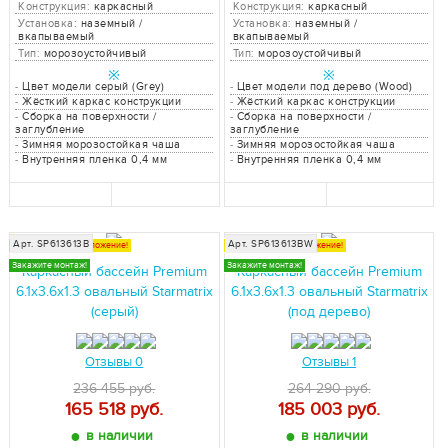
Конструкция:
каркасный
Конструкция:
каркасный
Установка:
наземный /
Установка:
наземный /
вкапываемый
вкапываемый
Тип:
морозоустойчивый
Тип:
морозоустойчивый
※
※
-
Цвет модели серый (Grey)
-
Цвет модели под дерево (Wood)
-
Жёсткий каркас конструкции
-
Жёсткий каркас конструкции
-
Сборка на поверхности /
-
Сборка на поверхности /
заглубление
заглубление
-
Зимняя морозостойкая чаша
-
Зимняя морозостойкая чаша
-
Внутренняя пленка 0,4 мм
-
Внутренняя пленка 0,4 мм
Арт. SP613613B
Арт. SP613613BW
Специальное предложение!
Специальное предложение!
Закажите монтаж!
Закажите монтаж!
Каркасный бассейн Premium
Каркасный бассейн Premium
6.1x3.6x1.3 овальный Starmatrix
6.1x3.6x1.3 овальный Starmatrix
(серый)
(под дерево)
Отзывы 0
Отзывы 1
236 455 руб.
264 290 руб.
165 518
руб.
185 003
руб.
●
●
в наличии
в наличии