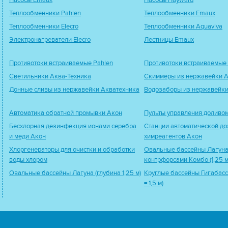
Насосы Emaux
Насосы Hayward
Теплообменники Pahlen
Теплообменники Emaux
Теплообменники Elecro
Теплообменники Aquaviva
Электронагреватели Elecro
Лестницы Emaux
Противотоки встраиваемые Pahlen
Противотоки встраиваемые
Светильники Аква-Техника
Скиммеры из нержавейки А
Донные сливы из нержавейки Акватехника
Водозаборы из нержавейки
Автоматика обратной промывки Акон
Пульты управления доливо
Бесхлорная дезинфекция ионами серебра
Станции автоматической до
и меди Акон
химреагентов Акон
Хлоргенераторы для очистки и обработки
Овальные бассейны Лагуна
воды хлором
контрфорсами Комбо (1,25 м
Овальные бассейны Лагуна (глубина 1,25 м)
Круглые бассейны Гигабасс
= 1,5 м)