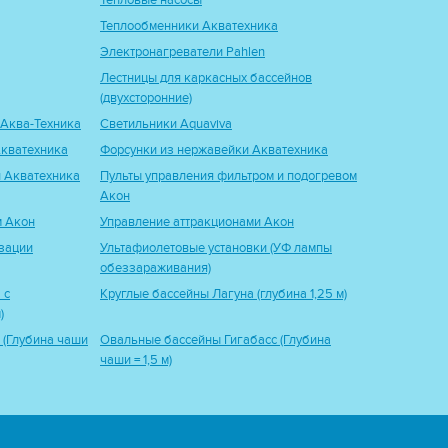
Тепловые насосы
Теплообменники Акватехника
Электронагреватели Pahlen
Лестницы для каркасных бассейнов
(двухсторонние)
 Аква-Техника
Светильники Aquaviva
кватехника
Форсунки из нержавейки Акватехника
 Акватехника
Пульты управления фильтром и подогревом
Акон
м Акон
Управление аттракционами Акон
зации
Ультафиолетовые установки (УФ лампы
обеззараживания)
 с
Круглые бассейны Лагуна (глубина 1,25 м)
)
 (Глубина чаши
Овальные бассейны Гигабасс (Глубина
чаши = 1,5 м)