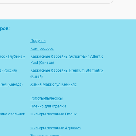
ров:
Поручни
Компрессоры
сс - Глубина =
Каркасные бассейны Эсприт-Биг Atlantic
Pool (Канада)
 (Россия)
Каркасные бассейны Premium Starmatrix
(Китай)
evi (Канада)
Химия Маркопул Кемиклс
Роботы-пылесосы
Пленка для отделки
ейна овальной
Фильтры песочные Emaux
Фильтры песочные Aquaviva