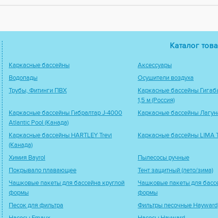
Каталог това
Каркасные бассейны
Аксессуары
Водопады
Осушители воздуха
Трубы, Фитинги ПВХ
Каркасные бассейны Гигаба
1,5 м (Россия)
Каркасные бассейны Гибралтар J-4000
Каркасные бассейны Лагуна
Atlantic Pool (Канада)
Каркасные бассейны HARTLEY Trevi
Каркасные бассейны LIMA Tr
(Канада)
Химия Bayrol
Пылесосы ручные
Покрывало плавающее
Тент защитный (лето/зима)
Чашковые пакеты для бассейна круглой
Чашковые пакеты для басс
формы
формы
Песок для фильтра
Фильтры песочные Hayward