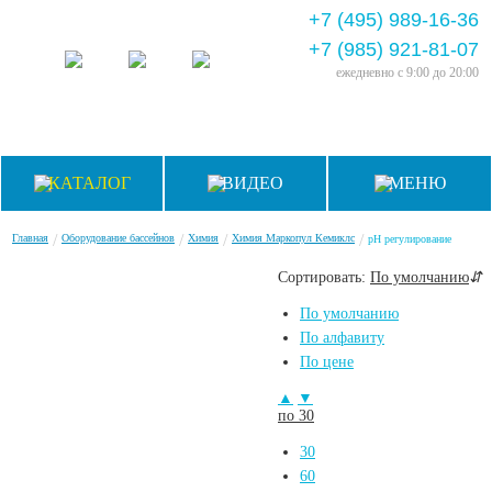
+7 (495) 989-16-36
+7 (985) 921-81-07
ежедневно
с 9:00 до 20:00
КАТАЛОГ
ВИДЕО
МЕНЮ
/
/
/
/
Главная
Оборудование бассейнов
Химия
Химия Маркопул Кемиклс
рН регулирование
Сортировать:
По умолчанию
⇵
По умолчанию
По алфавиту
По цене
▲
▼
по 30
30
60