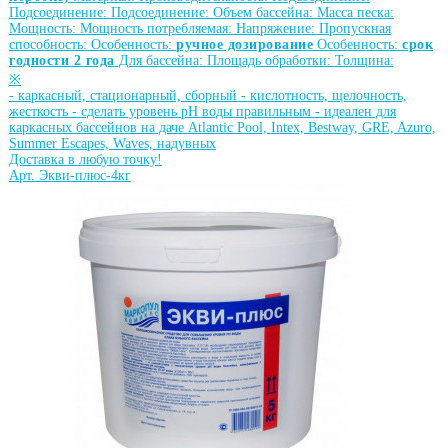
Подсоединение:
Подсоединение:
Объем бассейна:
Масса песка:
Мощность:
Мощность потребляемая:
Напряжение:
Пропускная
способность:
Особенность:
ручное дозирование
Особенность:
срок
годности 2 года
Для бассейна:
Площадь обработки:
Толщина:
※
-
каркасный, стационарный, сборный
-
кислотность, щелочность,
жесткость
-
сделать уровень рН воды правильным
-
идеален для
каркасных бассейнов на даче Atlantic Pool, Intex, Bestway, GRE, Azuro,
Summer Escapes, Waves, надувных
Доставка в любую точку!
Арт. Экви-плюс-4кг