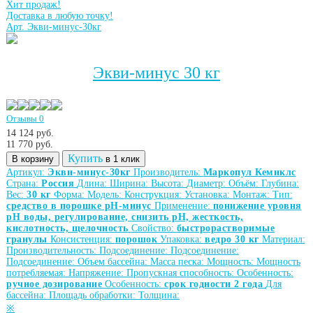
Хит продаж!
Доставка в любую точку!
Арт. Экви-минус-30кг
Экви-минус 30 кг
Отзывы 0
14 124 руб.
11 770
руб.
Купить
В корзину
в 1 клик
Артикул:
Экви-минус-30кг
Производитель:
Маркопул Кемиклс
Страна:
Россия
Длина:
Ширина:
Высота:
Диаметр:
Объём:
Глубина:
Вес:
30 кг
Форма:
Модель:
Конструкция:
Установка:
Монтаж:
Тип:
средство в порошке рН-минус
Применение:
понижение уровня
рН воды, регулирование, снизить рН, жесткость,
кислотность, щелочность
Свойство:
быстрорастворимые
гранулы
Консистенция:
порошок
Упаковка:
ведро 30 кг
Материал:
Производительность:
Подсоединение:
Подсоединение:
Подсоединение:
Объем бассейна:
Масса песка:
Мощность:
Мощность
потребляемая:
Напряжение:
Пропускная способность:
Особенность:
ручное дозирование
Особенность:
срок годности 2 года
Для
бассейна:
Площадь обработки:
Толщина:
※