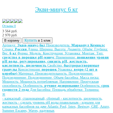
Экви-минус 6 кг
Отзывы 0
3 564 руб.
2 970
руб.
Купить
В корзину
в 1 клик
Артикул:
Экви-минус-6кг
Производитель:
Маркопул Кемиклс
Страна:
Россия
Длина:
Ширина:
Высота:
Диаметр:
Объём:
Глубина:
Вес:
6 кг
Форма:
Модель:
Конструкция:
Установка:
Монтаж:
Тип:
средство в порошке рН-минус
Применение:
понижение уровня
рН воды, регулирование, снизить рН, жесткость,
кислотность, щелочность
Свойство:
быстрорастворимые
гранулы
Консистенция:
порошок
Упаковка:
ведро (2 шт в
коробке)
Материал:
Производительность:
Подсоединение:
Подсоединение:
Подсоединение:
Объем бассейна:
Масса песка:
Мощность:
Мощность потребляемая:
Напряжение:
Пропускная
способность:
Особенность:
ручное дозирование
Особенность:
срок
годности 2 года
Для бассейна:
Площадь обработки:
Толщина:
※
-
каркасный, стационарный, сборный
-
кислотность, щелочность,
жесткость
-
сделать уровень рН воды правильным
-
идеален для
каркасных бассейнов на даче Atlantic Pool, Intex, Bestway, GRE, Azuro,
Summer Escapes, Waves, надувных