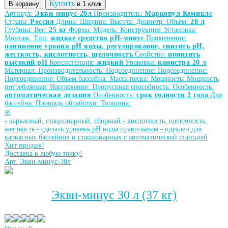
Купить
В корзину
в 1 клик
Артикул:
Экви-минус-20л
Производитель:
Маркопул Кемиклс
Страна:
Россия
Длина:
Ширина:
Высота:
Диаметр:
Объём:
20 л
Глубина:
Вес:
25 кг
Форма:
Модель:
Конструкция:
Установка:
Монтаж:
Тип:
жидкое средство рН-минус
Применение:
понижение уровня рН воды, регулирование, снизить рН,
жесткость, кислотность, щелочность
Свойство:
понизить
высокий рН
Консистенция:
жидкий
Упаковка:
канистра 20 л
Материал:
Производительность:
Подсоединение:
Подсоединение:
Подсоединение:
Объем бассейна:
Масса песка:
Мощность:
Мощность
потребляемая:
Напряжение:
Пропускная способность:
Особенность:
автоматическая дозация
Особенность:
срок годности 2 года
Для
бассейна:
Площадь обработки:
Толщина:
※
-
каркасный, стационарный, сборный
-
кислотность, щелочность,
жесткость
-
сделать уровень рН воды правильным
-
идеален для
каркасных бассейнов и стационарных с автоматической станцией
Хит продаж!
Доставка в любую точку!
Арт. Экви-минус-30л
Экви-минус 30 л (37 кг)