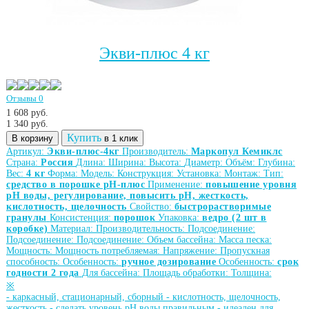
Экви-плюс 4 кг
Отзывы 0
1 608 руб.
1 340
руб.
Купить
В корзину
в 1 клик
Артикул:
Экви-плюс-4кг
Производитель:
Маркопул Кемиклс
Страна:
Россия
Длина:
Ширина:
Высота:
Диаметр:
Объём:
Глубина:
Вес:
4 кг
Форма:
Модель:
Конструкция:
Установка:
Монтаж:
Тип:
средство в порошке рН-плюс
Применение:
повышение уровня
рН воды, регулирование, повысить рН, жесткость,
кислотность, щелочность
Свойство:
быстрорастворимые
гранулы
Консистенция:
порошок
Упаковка:
ведро (2 шт в
коробке)
Материал:
Производительность:
Подсоединение:
Подсоединение:
Подсоединение:
Объем бассейна:
Масса песка:
Мощность:
Мощность потребляемая:
Напряжение:
Пропускная
способность:
Особенность:
ручное дозирование
Особенность:
срок
годности 2 года
Для бассейна:
Площадь обработки:
Толщина:
※
-
каркасный, стационарный, сборный
-
кислотность, щелочность,
жесткость
-
сделать уровень рН воды правильным
-
идеален для