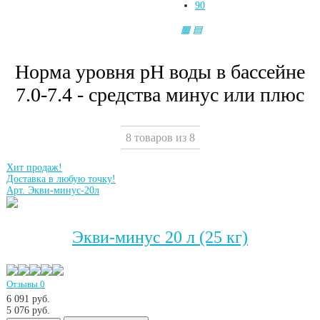
90
▦
▤
Норма уровня рН воды в бассейне
7.0-7.4 - средства минус или плюс
8 товаров из 8
Хит продаж!
Доставка в любую точку!
Арт. Экви-минус-20л
Экви-минус 20 л (25 кг)
Отзывы 0
6 091 руб.
5 076
руб.