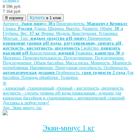
Отзывы 0
8 596 руб.
7 164
руб.
Купить
В корзину
в 1 клик
Артикул:
Экви-минус-30л
Производитель:
Маркопул Кемиклс
Страна:
Россия
Длина:
Ширина:
Высота:
Диаметр:
Объём:
30 л
Глубина:
Вес:
37 кг
Форма:
Модель:
Конструкция:
Установка:
Монтаж:
Тип:
жидкое средство рН-минус
Применение:
понижение уровня рН воды, регулирование, снизить рН,
жесткость, кислотность, щелочность
Свойство:
понизить
высокий рН
Консистенция:
жидкий
Упаковка:
канистра 30 л
Материал:
Производительность:
Подсоединение:
Подсоединение:
Подсоединение:
Объем бассейна:
Масса песка:
Мощность:
Мощность
потребляемая:
Напряжение:
Пропускная способность:
Особенность:
автоматическая дозация
Особенность:
срок годности 2 года
Для
бассейна:
Площадь обработки:
Толщина:
※
-
каркасный, стационарный, сборный
-
кислотность, щелочность,
жесткость
-
сделать уровень рН воды правильным
-
идеален для
каркасных бассейнов и стационарных с автоматической станцией
Доставка в любую точку!
Арт. Экви-минус-1кг
Экви-минус 1 кг