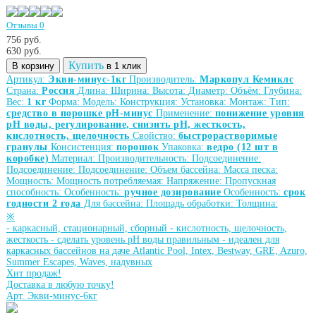
Отзывы 0
756 руб.
630
руб.
Купить
В корзину
в 1 клик
Артикул:
Экви-минус-1кг
Производитель:
Маркопул Кемиклс
Страна:
Россия
Длина:
Ширина:
Высота:
Диаметр:
Объём:
Глубина:
Вес:
1 кг
Форма:
Модель:
Конструкция:
Установка:
Монтаж:
Тип:
средство в порошке рН-минус
Применение:
понижение уровня
рН воды, регулирование, снизить рН, жесткость,
кислотность, щелочность
Свойство:
быстрорастворимые
гранулы
Консистенция:
порошок
Упаковка:
ведро (12 шт в
коробке)
Материал:
Производительность:
Подсоединение:
Подсоединение:
Подсоединение:
Объем бассейна:
Масса песка:
Мощность:
Мощность потребляемая:
Напряжение:
Пропускная
способность:
Особенность:
ручное дозирование
Особенность:
срок
годности 2 года
Для бассейна:
Площадь обработки:
Толщина:
※
-
каркасный, стационарный, сборный
-
кислотность, щелочность,
жесткость
-
сделать уровень рН воды правильным
-
идеален для
каркасных бассейнов на даче Atlantic Pool, Intex, Bestway, GRE, Azuro,
Summer Escapes, Waves, надувных
Хит продаж!
Доставка в любую точку!
Арт. Экви-минус-6кг