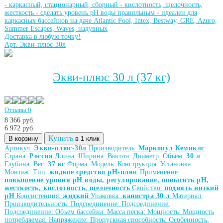
-
каркасный, стационарный, сборный
-
кислотность, щелочность,
жесткость
-
сделать уровень рН воды правильным
-
идеален для
каркасных бассейнов на даче Atlantic Pool, Intex, Bestway, GRE, Azuro,
Summer Escapes, Waves, надувных
Доставка в любую точку!
Арт. Экви-плюс-30л
Экви-плюс 30 л (37 кг)
Отзывы 0
8 366 руб.
6 972
руб.
Купить
В корзину
в 1 клик
Артикул:
Экви-плюс-30л
Производитель:
Маркопул Кемиклс
Страна:
Россия
Длина:
Ширина:
Высота:
Диаметр:
Объём:
30 л
Глубина:
Вес:
37 кг
Форма:
Модель:
Конструкция:
Установка:
Монтаж:
Тип:
жидкое средство рН-плюс
Применение:
повышение уровня рН воды, регулирование, повысить рН,
жесткость, кислотность, щелочность
Свойство:
поднять низкий
рН
Консистенция:
жидкий
Упаковка:
канистра 30 л
Материал:
Производительность:
Подсоединение:
Подсоединение:
Подсоединение:
Объем бассейна:
Масса песка:
Мощность:
Мощность
потребляемая:
Напряжение:
Пропускная способность:
Особенность: