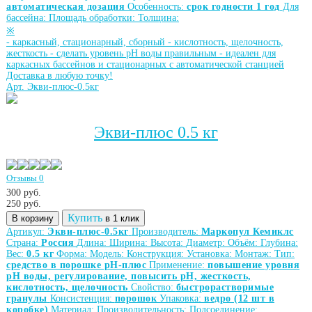
автоматическая дозация
Особенность:
срок годности 1 год
Для
бассейна:
Площадь обработки:
Толщина:
※
-
каркасный, стационарный, сборный
-
кислотность, щелочность,
жесткость
-
сделать уровень рН воды правильным
-
идеален для
каркасных бассейнов и стационарных с автоматической станцией
Доставка в любую точку!
Арт. Экви-плюс-0.5кг
Экви-плюс 0.5 кг
Отзывы 0
300 руб.
250
руб.
Купить
В корзину
в 1 клик
Артикул:
Экви-плюс-0.5кг
Производитель:
Маркопул Кемиклс
Страна:
Россия
Длина:
Ширина:
Высота:
Диаметр:
Объём:
Глубина:
Вес:
0.5 кг
Форма:
Модель:
Конструкция:
Установка:
Монтаж:
Тип:
средство в порошке рН-плюс
Применение:
повышение уровня
рН воды, регулирование, повысить рН, жесткость,
кислотность, щелочность
Свойство:
быстрорастворимые
гранулы
Консистенция:
порошок
Упаковка:
ведро (12 шт в
коробке)
Материал:
Производительность:
Подсоединение: