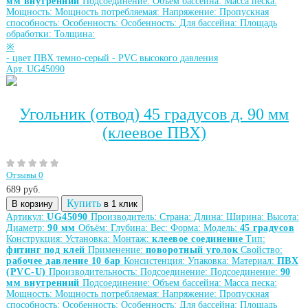
мм внутренний
Подсоединение:
Объем бассейна:
Масса песка:
Мощность:
Мощность потребляемая:
Напряжение:
Пропускная
способность:
Особенность:
Особенность:
Для бассейна:
Площадь
обработки:
Толщина:
※
-
цвет ПВХ темно-серый
-
PVC высокого давления
Арт. UG45090
Угольник (отвод) 45 градусов д. 90 мм
(клеевое ПВХ)
Отзывы 0
689
руб.
Купить
В корзину
в 1 клик
Артикул:
UG45090
Производитель:
Страна:
Длина:
Ширина:
Высота:
Диаметр:
90 мм
Объём:
Глубина:
Вес:
Форма:
Модель:
45 градусов
Конструкция:
Установка:
Монтаж:
клеевое соединение
Тип:
фитинг под клей
Применение:
поворотный уголок
Свойство:
рабочее давление 10 бар
Консистенция:
Упаковка:
Материал:
ПВХ
(PVC-U)
Производительность:
Подсоединение:
Подсоединение:
90
мм внутренний
Подсоединение:
Объем бассейна:
Масса песка:
Мощность:
Мощность потребляемая:
Напряжение:
Пропускная
способность:
Особенность:
Особенность:
Для бассейна:
Площадь