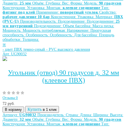
Диаметр:
25 мм
Объём:
Глубина:
Вес:
Форма:
Модель:
90 градусов
Конструкция:
Установка:
Монтаж:
клеевое соединение
Тип:
фитинг под клей
Применение:
поворотный уголок
Свойство:
рабочее давление 10 бар
Консистенция:
Упаковка:
Материал:
ПВХ
(PVC-U)
Производительность:
Подсоединение:
Подсоединение:
25
мм внутренний
Подсоединение:
Объем бассейна:
Масса песка:
Мощность:
Мощность потребляемая:
Напряжение:
Пропускная
способность:
Особенность:
Особенность:
Для бассейна:
Площадь
обработки:
Толщина:
※
-
цвет ПВХ темно-серый
-
PVC высокого давления
Арт. UG90032
Угольник (отвод) 90 градусов д. 32 мм
(клеевое ПВХ)
Отзывы 0
72
руб.
Купить
В корзину
в 1 клик
Артикул:
UG90032
Производитель:
Страна:
Длина:
Ширина:
Высота:
Диаметр:
32 мм
Объём:
Глубина:
Вес:
Форма:
Модель:
90 градусов
Конструкция:
Установка:
Монтаж:
клеевое соединение
Тип: