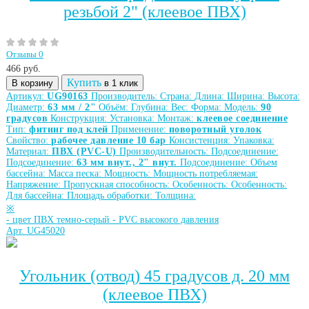
резьбой 2" (клеевое ПВХ)
Отзывы 0
466
руб.
Купить
В корзину
в 1 клик
Артикул:
UG90163
Производитель:
Страна:
Длина:
Ширина:
Высота:
Диаметр:
63 мм / 2"
Объём:
Глубина:
Вес:
Форма:
Модель:
90
градусов
Конструкция:
Установка:
Монтаж:
клеевое соединение
Тип:
фитинг под клей
Применение:
поворотный уголок
Свойство:
рабочее давление 10 бар
Консистенция:
Упаковка:
Материал:
ПВХ (PVC-U)
Производительность:
Подсоединение:
Подсоединение:
63 мм внут., 2" внут.
Подсоединение:
Объем
бассейна:
Масса песка:
Мощность:
Мощность потребляемая:
Напряжение:
Пропускная способность:
Особенность:
Особенность:
Для бассейна:
Площадь обработки:
Толщина:
※
-
цвет ПВХ темно-серый
-
PVC высокого давления
Арт. UG45020
Угольник (отвод) 45 градусов д. 20 мм
(клеевое ПВХ)