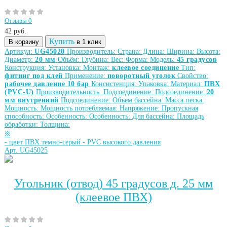
Отзывы 0
42
руб.
Купить
В корзину
в 1 клик
Артикул:
UG45020
Производитель:
Страна:
Длина:
Ширина:
Высота:
Диаметр:
20 мм
Объём:
Глубина:
Вес:
Форма:
Модель:
45 градусов
Конструкция:
Установка:
Монтаж:
клеевое соединение
Тип:
фитинг под клей
Применение:
поворотный уголок
Свойство:
рабочее давление 10 бар
Консистенция:
Упаковка:
Материал:
ПВХ
(PVC-U)
Производительность:
Подсоединение:
Подсоединение:
20
мм внутренний
Подсоединение:
Объем бассейна:
Масса песка:
Мощность:
Мощность потребляемая:
Напряжение:
Пропускная
способность:
Особенность:
Особенность:
Для бассейна:
Площадь
обработки:
Толщина:
※
-
цвет ПВХ темно-серый
-
PVC высокого давления
Арт. UG45025
Угольник (отвод) 45 градусов д. 25 мм
(клеевое ПВХ)