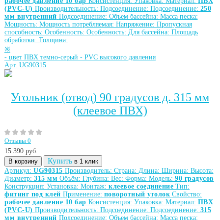
рабочее давление 10 бар
Консистенция:
Упаковка:
Материал:
ПВХ
(PVC-U)
Производительность:
Подсоединение:
Подсоединение:
250
мм внутренний
Подсоединение:
Объем бассейна:
Масса песка:
Мощность:
Мощность потребляемая:
Напряжение:
Пропускная
способность:
Особенность:
Особенность:
Для бассейна:
Площадь
обработки:
Толщина:
※
-
цвет ПВХ темно-серый
-
PVC высокого давления
Арт. UG90315
Угольник (отвод) 90 градусов д. 315 мм
(клеевое ПВХ)
Отзывы 0
15 390
руб.
Купить
В корзину
в 1 клик
Артикул:
UG90315
Производитель:
Страна:
Длина:
Ширина:
Высота:
Диаметр:
315 мм
Объём:
Глубина:
Вес:
Форма:
Модель:
90 градусов
Конструкция:
Установка:
Монтаж:
клеевое соединение
Тип:
фитинг под клей
Применение:
поворотный уголок
Свойство:
рабочее давление 10 бар
Консистенция:
Упаковка:
Материал:
ПВХ
(PVC-U)
Производительность:
Подсоединение:
Подсоединение:
315
мм внутренний
Подсоединение:
Объем бассейна:
Масса песка: