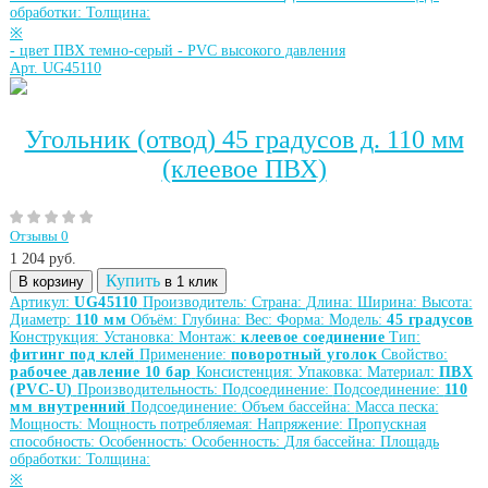
обработки:
Толщина:
※
-
цвет ПВХ темно-серый
-
PVC высокого давления
Арт. UG45110
Угольник (отвод) 45 градусов д. 110 мм
(клеевое ПВХ)
Отзывы 0
1 204
руб.
Купить
В корзину
в 1 клик
Артикул:
UG45110
Производитель:
Страна:
Длина:
Ширина:
Высота:
Диаметр:
110 мм
Объём:
Глубина:
Вес:
Форма:
Модель:
45 градусов
Конструкция:
Установка:
Монтаж:
клеевое соединение
Тип:
фитинг под клей
Применение:
поворотный уголок
Свойство:
рабочее давление 10 бар
Консистенция:
Упаковка:
Материал:
ПВХ
(PVC-U)
Производительность:
Подсоединение:
Подсоединение:
110
мм внутренний
Подсоединение:
Объем бассейна:
Масса песка:
Мощность:
Мощность потребляемая:
Напряжение:
Пропускная
способность:
Особенность:
Особенность:
Для бассейна:
Площадь
обработки:
Толщина:
※