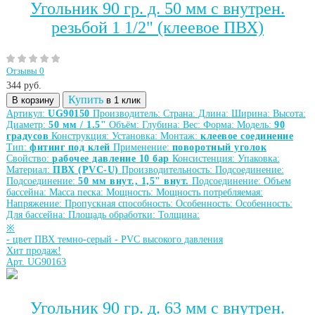
Угольник 90 гр. д. 50 мм с внутрен.
резьбой 1 1/2" (клеевое ПВХ)
Отзывы 0
344
руб.
Купить
В корзину
в 1 клик
Артикул:
UG90150
Производитель:
Страна:
Длина:
Ширина:
Высота:
Диаметр:
50 мм / 1.5"
Объём:
Глубина:
Вес:
Форма:
Модель:
90
градусов
Конструкция:
Установка:
Монтаж:
клеевое соединение
Тип:
фитинг под клей
Применение:
поворотный уголок
Свойство:
рабочее давление 10 бар
Консистенция:
Упаковка:
Материал:
ПВХ (PVC-U)
Производительность:
Подсоединение:
Подсоединение:
50 мм внут., 1,5" внут.
Подсоединение:
Объем
бассейна:
Масса песка:
Мощность:
Мощность потребляемая:
Напряжение:
Пропускная способность:
Особенность:
Особенность:
Для бассейна:
Площадь обработки:
Толщина:
※
-
цвет ПВХ темно-серый
-
PVC высокого давления
Хит продаж!
Арт. UG90163
Угольник 90 гр. д. 63 мм с внутрен.