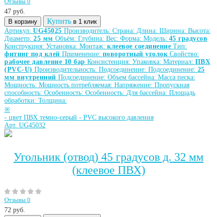
Отзывы 0
47
руб.
Купить
В корзину
в 1 клик
Артикул:
UG45025
Производитель:
Страна:
Длина:
Ширина:
Высота:
Диаметр:
25 мм
Объём:
Глубина:
Вес:
Форма:
Модель:
45 градусов
Конструкция:
Установка:
Монтаж:
клеевое соединение
Тип:
фитинг под клей
Применение:
поворотный уголок
Свойство:
рабочее давление 10 бар
Консистенция:
Упаковка:
Материал:
ПВХ
(PVC-U)
Производительность:
Подсоединение:
Подсоединение:
25
мм внутренний
Подсоединение:
Объем бассейна:
Масса песка:
Мощность:
Мощность потребляемая:
Напряжение:
Пропускная
способность:
Особенность:
Особенность:
Для бассейна:
Площадь
обработки:
Толщина:
※
-
цвет ПВХ темно-серый
-
PVC высокого давления
Арт. UG45032
Угольник (отвод) 45 градусов д. 32 мм
(клеевое ПВХ)
Отзывы 0
72
руб.