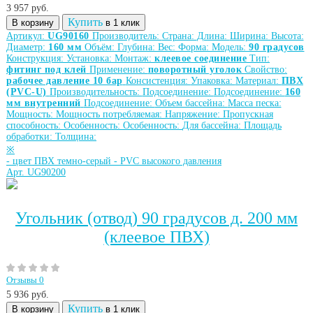
3 957
руб.
Купить
В корзину
в 1 клик
Артикул:
UG90160
Производитель:
Страна:
Длина:
Ширина:
Высота:
Диаметр:
160 мм
Объём:
Глубина:
Вес:
Форма:
Модель:
90 градусов
Конструкция:
Установка:
Монтаж:
клеевое соединение
Тип:
фитинг под клей
Применение:
поворотный уголок
Свойство:
рабочее давление 10 бар
Консистенция:
Упаковка:
Материал:
ПВХ
(PVC-U)
Производительность:
Подсоединение:
Подсоединение:
160
мм внутренний
Подсоединение:
Объем бассейна:
Масса песка:
Мощность:
Мощность потребляемая:
Напряжение:
Пропускная
способность:
Особенность:
Особенность:
Для бассейна:
Площадь
обработки:
Толщина:
※
-
цвет ПВХ темно-серый
-
PVC высокого давления
Арт. UG90200
Угольник (отвод) 90 градусов д. 200 мм
(клеевое ПВХ)
Отзывы 0
5 936
руб.
Купить
В корзину
в 1 клик