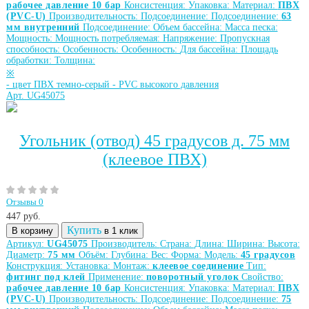
рабочее давление 10 бар
Консистенция:
Упаковка:
Материал:
ПВХ
(PVC-U)
Производительность:
Подсоединение:
Подсоединение:
63
мм внутренний
Подсоединение:
Объем бассейна:
Масса песка:
Мощность:
Мощность потребляемая:
Напряжение:
Пропускная
способность:
Особенность:
Особенность:
Для бассейна:
Площадь
обработки:
Толщина:
※
-
цвет ПВХ темно-серый
-
PVC высокого давления
Арт. UG45075
Угольник (отвод) 45 градусов д. 75 мм
(клеевое ПВХ)
Отзывы 0
447
руб.
Купить
В корзину
в 1 клик
Артикул:
UG45075
Производитель:
Страна:
Длина:
Ширина:
Высота:
Диаметр:
75 мм
Объём:
Глубина:
Вес:
Форма:
Модель:
45 градусов
Конструкция:
Установка:
Монтаж:
клеевое соединение
Тип:
фитинг под клей
Применение:
поворотный уголок
Свойство:
рабочее давление 10 бар
Консистенция:
Упаковка:
Материал:
ПВХ
(PVC-U)
Производительность:
Подсоединение:
Подсоединение:
75