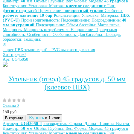
Диаметр:
40 мм
Объём:
Глубина:
Вес:
Форма:
Модель:
45 градусов
Конструкция:
Установка:
Монтаж:
клеевое соединение
Тип:
фитинг под клей
Применение:
поворотный уголок
Свойство:
рабочее давление 10 бар
Консистенция:
Упаковка:
Материал:
ПВХ
(PVC-U)
Производительность:
Подсоединение:
Подсоединение:
40
мм внутренний
Подсоединение:
Объем бассейна:
Масса песка:
Мощность:
Мощность потребляемая:
Напряжение:
Пропускная
способность:
Особенность:
Особенность:
Для бассейна:
Площадь
обработки:
Толщина:
※
-
цвет ПВХ темно-серый
-
PVC высокого давления
Хит продаж!
Арт. UG45050
Угольник (отвод) 45 градусов д. 50 мм
(клеевое ПВХ)
Отзывы 0
150
руб.
Купить
В корзину
в 1 клик
Артикул:
UG45050
Производитель:
Страна:
Длина:
Ширина:
Высота:
Диаметр:
50 мм
Объём:
Глубина:
Вес:
Форма:
Модель:
45 градусов
Конструкция:
Установка:
Монтаж:
клеевое соединение
Тип: