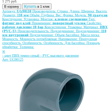
1 275
руб.
Купить
В корзину
в 1 клик
Артикул:
UG90110
Производитель:
Страна:
Длина:
Ширина:
Высота:
Диаметр:
110 мм
Объём:
Глубина:
Вес:
Форма:
Модель:
90 градусов
Конструкция:
Установка:
Монтаж:
клеевое соединение
Тип:
фитинг под клей
Применение:
поворотный уголок
Свойство:
рабочее давление 10 бар
Консистенция:
Упаковка:
Материал:
ПВХ
(PVC-U)
Производительность:
Подсоединение:
Подсоединение:
110
мм внутренний
Подсоединение:
Объем бассейна:
Масса песка:
Мощность:
Мощность потребляемая:
Напряжение:
Пропускная
способность:
Особенность:
Особенность:
Для бассейна:
Площадь
обработки:
Толщина:
※
-
цвет ПВХ темно-серый
-
PVC высокого давления
Арт. UG90125