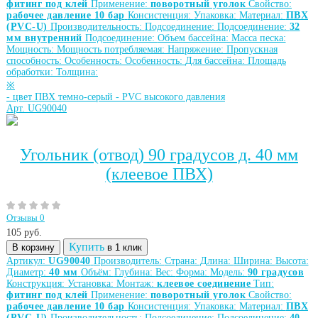
фитинг под клей
Применение:
поворотный уголок
Свойство:
рабочее давление 10 бар
Консистенция:
Упаковка:
Материал:
ПВХ
(PVC-U)
Производительность:
Подсоединение:
Подсоединение:
32
мм внутренний
Подсоединение:
Объем бассейна:
Масса песка:
Мощность:
Мощность потребляемая:
Напряжение:
Пропускная
способность:
Особенность:
Особенность:
Для бассейна:
Площадь
обработки:
Толщина:
※
-
цвет ПВХ темно-серый
-
PVC высокого давления
Арт. UG90040
Угольник (отвод) 90 градусов д. 40 мм
(клеевое ПВХ)
Отзывы 0
105
руб.
Купить
В корзину
в 1 клик
Артикул:
UG90040
Производитель:
Страна:
Длина:
Ширина:
Высота:
Диаметр:
40 мм
Объём:
Глубина:
Вес:
Форма:
Модель:
90 градусов
Конструкция:
Установка:
Монтаж:
клеевое соединение
Тип:
фитинг под клей
Применение:
поворотный уголок
Свойство:
рабочее давление 10 бар
Консистенция:
Упаковка:
Материал:
ПВХ
(PVC-U)
Производительность:
Подсоединение:
Подсоединение:
40