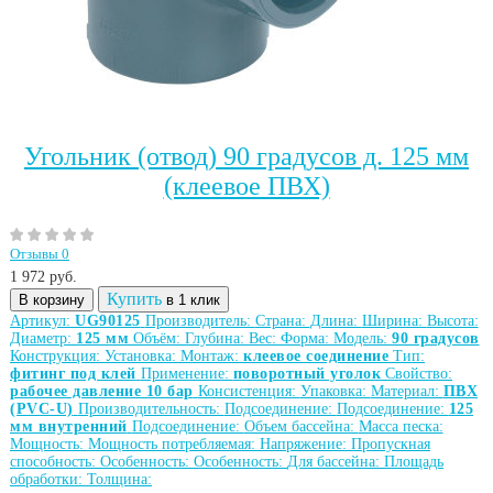
Угольник (отвод) 90 градусов д. 125 мм
(клеевое ПВХ)
Отзывы 0
1 972
руб.
Купить
В корзину
в 1 клик
Артикул:
UG90125
Производитель:
Страна:
Длина:
Ширина:
Высота:
Диаметр:
125 мм
Объём:
Глубина:
Вес:
Форма:
Модель:
90 градусов
Конструкция:
Установка:
Монтаж:
клеевое соединение
Тип:
фитинг под клей
Применение:
поворотный уголок
Свойство:
рабочее давление 10 бар
Консистенция:
Упаковка:
Материал:
ПВХ
(PVC-U)
Производительность:
Подсоединение:
Подсоединение:
125
мм внутренний
Подсоединение:
Объем бассейна:
Масса песка:
Мощность:
Мощность потребляемая:
Напряжение:
Пропускная
способность:
Особенность:
Особенность:
Для бассейна:
Площадь
обработки:
Толщина: