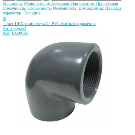
Мощность:
Мощность потребляемая:
Напряжение:
Пропускная
способность:
Особенность:
Особенность:
Для бассейна:
Площадь
обработки:
Толщина:
※
-
цвет ПВХ темно-серый
-
PVC высокого давления
Хит продаж!
Арт. UG90150