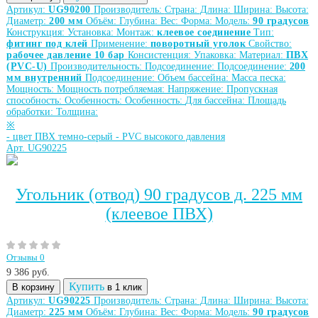
Артикул:
UG90200
Производитель:
Страна:
Длина:
Ширина:
Высота:
Диаметр:
200 мм
Объём:
Глубина:
Вес:
Форма:
Модель:
90 градусов
Конструкция:
Установка:
Монтаж:
клеевое соединение
Тип:
фитинг под клей
Применение:
поворотный уголок
Свойство:
рабочее давление 10 бар
Консистенция:
Упаковка:
Материал:
ПВХ
(PVC-U)
Производительность:
Подсоединение:
Подсоединение:
200
мм внутренний
Подсоединение:
Объем бассейна:
Масса песка:
Мощность:
Мощность потребляемая:
Напряжение:
Пропускная
способность:
Особенность:
Особенность:
Для бассейна:
Площадь
обработки:
Толщина:
※
-
цвет ПВХ темно-серый
-
PVC высокого давления
Арт. UG90225
Угольник (отвод) 90 градусов д. 225 мм
(клеевое ПВХ)
Отзывы 0
9 386
руб.
Купить
В корзину
в 1 клик
Артикул:
UG90225
Производитель:
Страна:
Длина:
Ширина:
Высота:
Диаметр:
225 мм
Объём:
Глубина:
Вес:
Форма:
Модель:
90 градусов