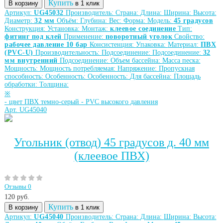
Купить
В корзину
в 1 клик
Артикул:
UG45032
Производитель:
Страна:
Длина:
Ширина:
Высота:
Диаметр:
32 мм
Объём:
Глубина:
Вес:
Форма:
Модель:
45 градусов
Конструкция:
Установка:
Монтаж:
клеевое соединение
Тип:
фитинг под клей
Применение:
поворотный уголок
Свойство:
рабочее давление 10 бар
Консистенция:
Упаковка:
Материал:
ПВХ
(PVC-U)
Производительность:
Подсоединение:
Подсоединение:
32
мм внутренний
Подсоединение:
Объем бассейна:
Масса песка:
Мощность:
Мощность потребляемая:
Напряжение:
Пропускная
способность:
Особенность:
Особенность:
Для бассейна:
Площадь
обработки:
Толщина:
※
-
цвет ПВХ темно-серый
-
PVC высокого давления
Арт. UG45040
Угольник (отвод) 45 градусов д. 40 мм
(клеевое ПВХ)
Отзывы 0
120
руб.
Купить
В корзину
в 1 клик
Артикул:
UG45040
Производитель:
Страна:
Длина:
Ширина:
Высота: