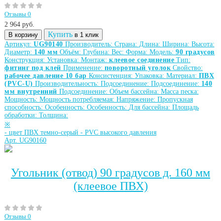
Отзывы 0
2 964
руб.
Купить
В корзину
в 1 клик
Артикул:
UG90140
Производитель:
Страна:
Длина:
Ширина:
Высота:
Диаметр:
140 мм
Объём:
Глубина:
Вес:
Форма:
Модель:
90 градусов
Конструкция:
Установка:
Монтаж:
клеевое соединение
Тип:
фитинг под клей
Применение:
поворотный уголок
Свойство:
рабочее давление 10 бар
Консистенция:
Упаковка:
Материал:
ПВХ
(PVC-U)
Производительность:
Подсоединение:
Подсоединение:
140
мм внутренний
Подсоединение:
Объем бассейна:
Масса песка:
Мощность:
Мощность потребляемая:
Напряжение:
Пропускная
способность:
Особенность:
Особенность:
Для бассейна:
Площадь
обработки:
Толщина:
※
-
цвет ПВХ темно-серый
-
PVC высокого давления
Арт. UG90160
Угольник (отвод) 90 градусов д. 160 мм
(клеевое ПВХ)
Отзывы 0