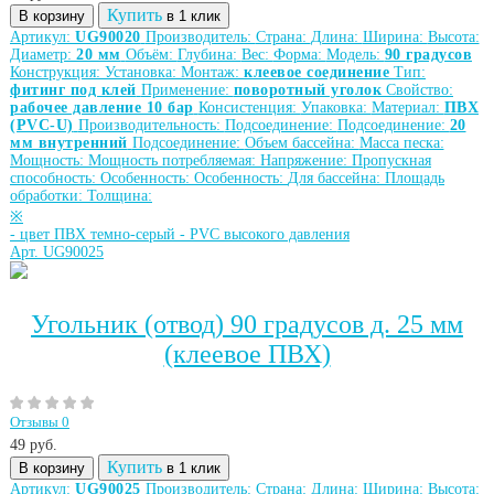
Купить
В корзину
в 1 клик
Артикул:
UG90020
Производитель:
Страна:
Длина:
Ширина:
Высота:
Диаметр:
20 мм
Объём:
Глубина:
Вес:
Форма:
Модель:
90 градусов
Конструкция:
Установка:
Монтаж:
клеевое соединение
Тип:
фитинг под клей
Применение:
поворотный уголок
Свойство:
рабочее давление 10 бар
Консистенция:
Упаковка:
Материал:
ПВХ
(PVC-U)
Производительность:
Подсоединение:
Подсоединение:
20
мм внутренний
Подсоединение:
Объем бассейна:
Масса песка:
Мощность:
Мощность потребляемая:
Напряжение:
Пропускная
способность:
Особенность:
Особенность:
Для бассейна:
Площадь
обработки:
Толщина:
※
-
цвет ПВХ темно-серый
-
PVC высокого давления
Арт. UG90025
Угольник (отвод) 90 градусов д. 25 мм
(клеевое ПВХ)
Отзывы 0
49
руб.
Купить
В корзину
в 1 клик
Артикул:
UG90025
Производитель:
Страна:
Длина:
Ширина:
Высота: