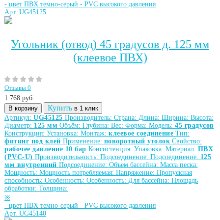
-
цвет ПВХ темно-серый
-
PVC высокого давления
Арт. UG45125
Угольник (отвод) 45 градусов д. 125 мм
(клеевое ПВХ)
Отзывы 0
1 768
руб.
Купить
В корзину
в 1 клик
Артикул:
UG45125
Производитель:
Страна:
Длина:
Ширина:
Высота:
Диаметр:
125 мм
Объём:
Глубина:
Вес:
Форма:
Модель:
45 градусов
Конструкция:
Установка:
Монтаж:
клеевое соединение
Тип:
фитинг под клей
Применение:
поворотный уголок
Свойство:
рабочее давление 10 бар
Консистенция:
Упаковка:
Материал:
ПВХ
(PVC-U)
Производительность:
Подсоединение:
Подсоединение:
125
мм внутренний
Подсоединение:
Объем бассейна:
Масса песка:
Мощность:
Мощность потребляемая:
Напряжение:
Пропускная
способность:
Особенность:
Особенность:
Для бассейна:
Площадь
обработки:
Толщина:
※
-
цвет ПВХ темно-серый
-
PVC высокого давления
Арт. UG45140