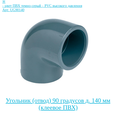
※
-
цвет ПВХ темно-серый
-
PVC высокого давления
Арт. UG90140
Угольник (отвод) 90 градусов д. 140 мм
(клеевое ПВХ)