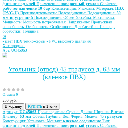
фитинг под клей
Применение:
поворотный уголок
Свойство:
рабочее давление 10 бар
Консистенция:
Упаковка:
Материал:
ПВХ
(PVC-U)
Производительность:
Подсоединение:
Подсоединение:
50
мм внутренний
Подсоединение:
Объем бассейна:
Масса песка:
Мощность:
Мощность потребляемая:
Напряжение:
Пропускная
способность:
Особенность:
Особенность:
Для бассейна:
Площадь
обработки:
Толщина:
※
-
цвет ПВХ темно-серый
-
PVC высокого давления
Хит продаж!
Арт. UG45063
Угольник (отвод) 45 градусов д. 63 мм
(клеевое ПВХ)
Отзывы 0
250
руб.
Купить
В корзину
в 1 клик
Артикул:
UG45063
Производитель:
Страна:
Длина:
Ширина:
Высота:
Диаметр:
63 мм
Объём:
Глубина:
Вес:
Форма:
Модель:
45 градусов
Конструкция:
Установка:
Монтаж:
клеевое соединение
Тип:
фитинг под клей
Применение:
поворотный уголок
Свойство: