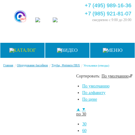
+7 (495) 989-16-36
+7 (985) 921-81-07
ежедневно
с 9:00 до 20:00
КАТАЛОГ
ВИДЕО
МЕНЮ
/
/
/
Главная
Оборудование бассейнов
Трубы, Фитинги ПВХ
Угольники (отводы)
Сортировать:
По умолчанию
⇵
По умолчанию
По алфавиту
По цене
▲
▼
по 30
30
60