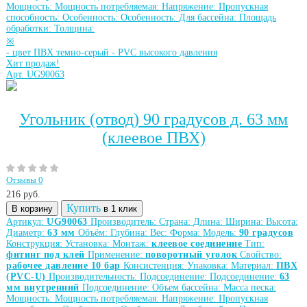
Мощность:
Мощность потребляемая:
Напряжение:
Пропускная
способность:
Особенность:
Особенность:
Для бассейна:
Площадь
обработки:
Толщина:
※
-
цвет ПВХ темно-серый
-
PVC высокого давления
Хит продаж!
Арт. UG90063
Угольник (отвод) 90 градусов д. 63 мм
(клеевое ПВХ)
Отзывы 0
216
руб.
Купить
В корзину
в 1 клик
Артикул:
UG90063
Производитель:
Страна:
Длина:
Ширина:
Высота:
Диаметр:
63 мм
Объём:
Глубина:
Вес:
Форма:
Модель:
90 градусов
Конструкция:
Установка:
Монтаж:
клеевое соединение
Тип:
фитинг под клей
Применение:
поворотный уголок
Свойство:
рабочее давление 10 бар
Консистенция:
Упаковка:
Материал:
ПВХ
(PVC-U)
Производительность:
Подсоединение:
Подсоединение:
63
мм внутренний
Подсоединение:
Объем бассейна:
Масса песка:
Мощность:
Мощность потребляемая:
Напряжение:
Пропускная