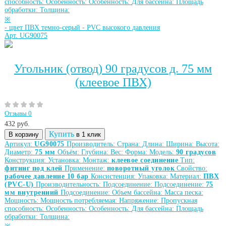
способность:
Особенность:
Особенность:
Для бассейна:
Площадь
обработки:
Толщина:
※
-
цвет ПВХ темно-серый
-
PVC высокого давления
Арт. UG90075
Угольник (отвод) 90 градусов д. 75 мм
(клеевое ПВХ)
Отзывы 0
432
руб.
Купить
В корзину
в 1 клик
Артикул:
UG90075
Производитель:
Страна:
Длина:
Ширина:
Высота:
Диаметр:
75 мм
Объём:
Глубина:
Вес:
Форма:
Модель:
90 градусов
Конструкция:
Установка:
Монтаж:
клеевое соединение
Тип:
фитинг под клей
Применение:
поворотный уголок
Свойство:
рабочее давление 10 бар
Консистенция:
Упаковка:
Материал:
ПВХ
(PVC-U)
Производительность:
Подсоединение:
Подсоединение:
75
мм внутренний
Подсоединение:
Объем бассейна:
Масса песка:
Мощность:
Мощность потребляемая:
Напряжение:
Пропускная
способность:
Особенность:
Особенность:
Для бассейна:
Площадь
обработки:
Толщина: