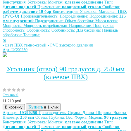
Конструкция:
Установка:
Монтаж:
клеевое соединение
Тип:
фитинг под клей
Применение:
поворотный уголок
Свойство:
рабочее давление 10 бар
Консистенция:
Упаковка:
Материал:
ПВХ
(PVC-U)
Производительность:
Подсоединение:
Подсоединение:
225
мм внутренний
Подсоединение:
Объем бассейна:
Масса песка:
Мощность:
Мощность потребляемая:
Напряжение:
Пропускная
способность:
Особенность:
Особенность:
Для бассейна:
Площадь
обработки:
Толщина:
※
-
цвет ПВХ темно-серый
-
PVC высокого давления
Арт. UG90250
Угольник (отвод) 90 градусов д. 250 мм
(клеевое ПВХ)
Отзывы 0
11 210
руб.
Купить
В корзину
в 1 клик
Артикул:
UG90250
Производитель:
Страна:
Длина:
Ширина:
Высота:
Диаметр:
250 мм
Объём:
Глубина:
Вес:
Форма:
Модель:
90 градусов
Конструкция:
Установка:
Монтаж:
клеевое соединение
Тип:
фитинг под клей
Применение:
поворотный уголок
Свойство: