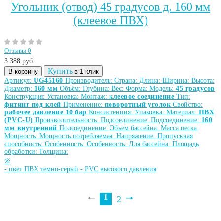
Угольник (отвод) 45 градусов д. 160 мм
(клеевое ПВХ)
Отзывы 0
3 388
руб.
Купить
В корзину
в 1 клик
Артикул:
UG45160
Производитель:
Страна:
Длина:
Ширина:
Высота:
Диаметр:
160 мм
Объём:
Глубина:
Вес:
Форма:
Модель:
45 градусов
Конструкция:
Установка:
Монтаж:
клеевое соединение
Тип:
фитинг под клей
Применение:
поворотный уголок
Свойство:
рабочее давление 10 бар
Консистенция:
Упаковка:
Материал:
ПВХ
(PVC-U)
Производительность:
Подсоединение:
Подсоединение:
160
мм внутренний
Подсоединение:
Объем бассейна:
Масса песка:
Мощность:
Мощность потребляемая:
Напряжение:
Пропускная
способность:
Особенность:
Особенность:
Для бассейна:
Площадь
обработки:
Толщина:
※
-
цвет ПВХ темно-серый
-
PVC высокого давления
1
🠔
🠖
2