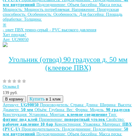
мм внутренний
Подсоединение:
Объем бассейна:
Масса песка:
Мощность:
Мощность потребляемая:
Напряжение:
Пропускная
способность:
Особенность:
Особенность:
Для бассейна:
Площадь
обработки:
Толщина:
※
-
цвет ПВХ темно-серый
-
PVC высокого давления
Хит продаж!
Арт. UG90050
Угольник (отвод) 90 градусов д. 50 мм
(клеевое ПВХ)
Отзывы 0
139
руб.
Купить
В корзину
в 1 клик
Артикул:
UG90050
Производитель:
Страна:
Длина:
Ширина:
Высота:
Диаметр:
50 мм
Объём:
Глубина:
Вес:
Форма:
Модель:
90 градусов
Конструкция:
Установка:
Монтаж:
клеевое соединение
Тип:
фитинг под клей
Применение:
поворотный уголок
Свойство:
рабочее давление 10 бар
Консистенция:
Упаковка:
Материал:
ПВХ
(PVC-U)
Производительность:
Подсоединение:
Подсоединение:
50
мм внутренний
Подсоединение:
Объем бассейна:
Масса песка: