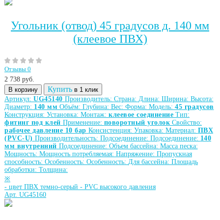
Угольник (отвод) 45 градусов д. 140 мм
(клеевое ПВХ)
Отзывы 0
2 738
руб.
Купить
В корзину
в 1 клик
Артикул:
UG45140
Производитель:
Страна:
Длина:
Ширина:
Высота:
Диаметр:
140 мм
Объём:
Глубина:
Вес:
Форма:
Модель:
45 градусов
Конструкция:
Установка:
Монтаж:
клеевое соединение
Тип:
фитинг под клей
Применение:
поворотный уголок
Свойство:
рабочее давление 10 бар
Консистенция:
Упаковка:
Материал:
ПВХ
(PVC-U)
Производительность:
Подсоединение:
Подсоединение:
140
мм внутренний
Подсоединение:
Объем бассейна:
Масса песка:
Мощность:
Мощность потребляемая:
Напряжение:
Пропускная
способность:
Особенность:
Особенность:
Для бассейна:
Площадь
обработки:
Толщина:
※
-
цвет ПВХ темно-серый
-
PVC высокого давления
Арт. UG45160