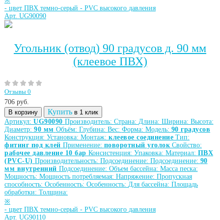
※
-
цвет ПВХ темно-серый
-
PVC высокого давления
Арт. UG90090
Угольник (отвод) 90 градусов д. 90 мм
(клеевое ПВХ)
Отзывы 0
706
руб.
Купить
В корзину
в 1 клик
Артикул:
UG90090
Производитель:
Страна:
Длина:
Ширина:
Высота:
Диаметр:
90 мм
Объём:
Глубина:
Вес:
Форма:
Модель:
90 градусов
Конструкция:
Установка:
Монтаж:
клеевое соединение
Тип:
фитинг под клей
Применение:
поворотный уголок
Свойство:
рабочее давление 10 бар
Консистенция:
Упаковка:
Материал:
ПВХ
(PVC-U)
Производительность:
Подсоединение:
Подсоединение:
90
мм внутренний
Подсоединение:
Объем бассейна:
Масса песка:
Мощность:
Мощность потребляемая:
Напряжение:
Пропускная
способность:
Особенность:
Особенность:
Для бассейна:
Площадь
обработки:
Толщина:
※
-
цвет ПВХ темно-серый
-
PVC высокого давления
Арт. UG90110