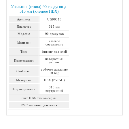
Угольник (отвод) 90 градусов д.
315 мм (клеевое ПВХ)
Артикул:
UG90315
Диаметр:
315 мм
Модель:
90 градусов
клеевое
Монтаж:
соединение
Тип:
фитинг под клей
поворотный
Применение:
уголок
рабочее давление
Свойство:
10 бар
Материал:
ПВХ (PVC-U)
315 мм
Подсоединение:
внутренний
цвет ПВХ темно-серый
PVC высокого давления