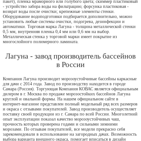
пакет), пленка мраморного или голубого цвета; скиммер пластиковый
- устройство забора воды на фильтрацию; форсунка пластиковая -
возврат воды после очистки; крепежные элементы стенки.
Оборудование водоподготовки подбирается дополнительно, можно
установить любые системы очистки, подогрева, дезинфекции и
автоматики. Торговая марка Лагуна - толщина металлической стенки
0,5 мм, внутренняя пленка 0,4 мм или 0,6 мм на выбор.
Металлическая стенка у торговой марки имеет покрытие из
многослойного полимерного ламината.
Лагуна - завод производитель бассейнов
в России
Компания Лагуна производит морозоустойчивые бассейны каркасные
для дачи с 2014 года. Завод по производству находится в городе
Самара (Россия). Торгующая Компания КОВАС является официальным
дилером в г. Москва по продаже морозостойких бассейнов Лагуна
круглой и овальной формы. На нашем официальном сайте в
интернет-магазине представлен полный модельный ряд всех размеров
и окраса с отзывами покупателей. Завод производитель осуществляет
поставку своей продукции из г. Самара по всей России. Многолетний
опыт эксплуатации показал качество морозоустойчивых чаш,
прочность которых проверена годами и сильными зимними
морозами. По отзывам покупателей, все модели прекрасно себя
зарекомендовали в использование на загородных дачах. Возможность
выбора варианта внешнего окраса, помогает вписаться в дизайн