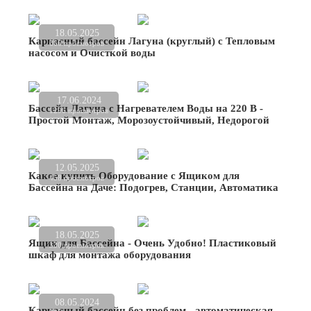
18.05.2025
Каркасный бассейн Лагуна (круглый) с Тепловым
666 просмотров
насосом и Очисткой воды
17.06.2024
Бассейн Лагуна с Нагревателем Воды на 220 В -
1296 просмотров
Простой Монтаж, Морозоустойчивый, Недорогой
12.05.2025
Какое купить Оборудование с Ящиком для
458 просмотров
Бассейна на Даче: Подогрев, Станции, Автоматика
18.05.2025
Ящик для Бассейна - Очень Удобно! Пластиковый
330 просмотров
шкаф для монтажа оборудования
08.05.2024
Каркасный бассейн без проблем - автоматическая