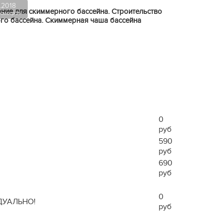
.2018
ние для скиммерного бассейна. Строительство
смотров
го бассейна. Скиммерная чаша бассейна
0
руб
590
руб
690
руб
0
ДУАЛЬНО!
руб