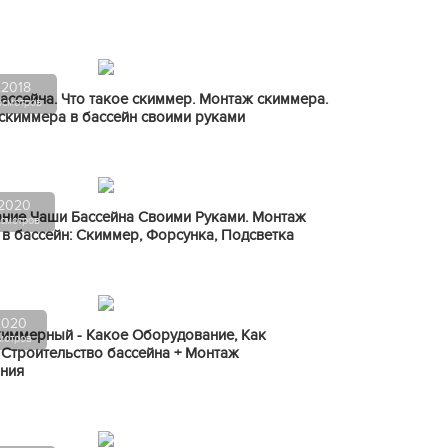
.2018
ссейна. Что такое скиммер. Монтаж скиммера.
осмотров
скиммера в бассейн своими руками
.2020
ние Чаши Бассейна Своими Руками. Монтаж
смотров
в бассейн: Скиммер, Форсунка, Подсветка
2020
киммерный - Какое Оборудование, Как
мотров
 Строительство бассейна + Монтаж
ния