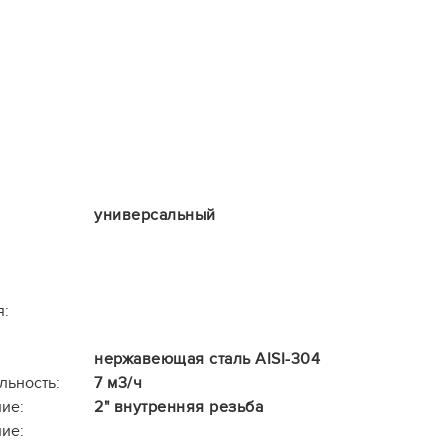
универсальный
я:
нержавеющая сталь AISI-304
льность:
7 м3/ч
ие:
2" внутренняя резьба
ие: