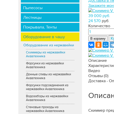
Доставка в л
Закажите мон
Пылесосы
39 000 руб.
Лестницы
24 570
руб.
Количество
Покрывала, Тенты
Оборудование в чашу
К
В корзину
Оборудование из нержавейки
Скиммеры из нержавейки
Акватехника
Описание
Форсунки из нержавейки
Характеристи
Акватехника
Видео
Донные сливы из нержавейки
Отзывы
(0)
Акватехника
Доставка - О
Форсунки подсоединения из
нержавейки Акватехника
Описа
Водозаборы из нержавейки
Акватехника
Стеновые проходы из
Скиммер пред
нержавейки Акватехника