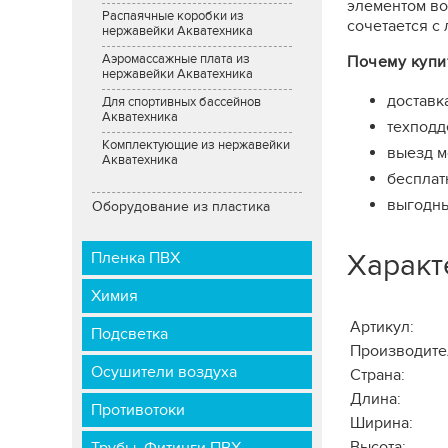
элементом во
Распаячные коробки из
сочетается с
нержавейки Акватехника
Аэромассажные плата из
Почему купи
нержавейки Акватехника
доставк
Для спортивных бассейнов
Акватехника
техподд
Комплектующие из нержавейки
выезд м
Акватехника
бесплат
выгодны
Оборудование из пластика
Пленка ПВХ
Характ
Химия
Артикул:
Подсветка
Производите
Осушители воздуха
Страна:
Длина:
Противотоки
Ширина:
Высота: