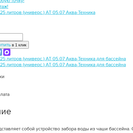
юбую точку!
таж!
упить
в 1 клик
ки
плата
ние
ставляет собой устройство забора воды из чаши бассейна.