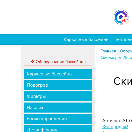
Каркасные бассейны
Теплов
Главная
Обору
/
Скиммер V 25 ли
❖
Оборудование бассейнов
Каркасные бассейны
Ски
Подогрев
Фильтры
Насосы
Блоки управления
Артикул: АТ 0
Хит продаж!
Дезинфекция