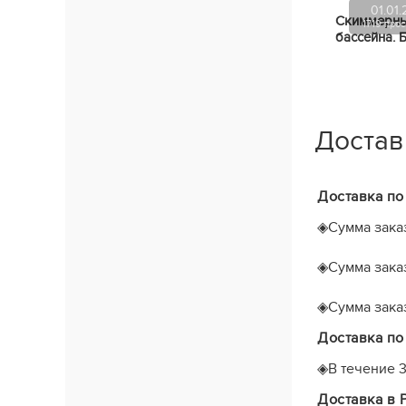
01.01.
Скиммерны
1719 про
бассейна. 
Достав
Доставка по
◈
Сумма заказ
◈
Сумма заказ
◈
Сумма заказ
Доставка по
◈
В течение
Доставка в 