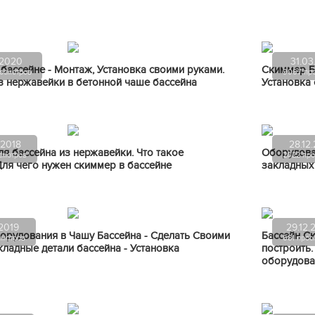
.2020
31.03
бассейне - Монтаж, Установка своими руками.
Скиммер Ба
осмотров
9067 пр
 нержавейки в бетонной чаше бассейна
Установка 
.2018
28.12
я бассейна из нержавейки. Что такое
Оборудова
смотров
2022 про
ля чего нужен скиммер в бассейне
закладных 
.2019
29.12.
рудования в Чашу Бассейна - Сделать Своими
Бассейн С
смотров
681 прос
кладные детали бассейна - Установка
построить.
оборудова