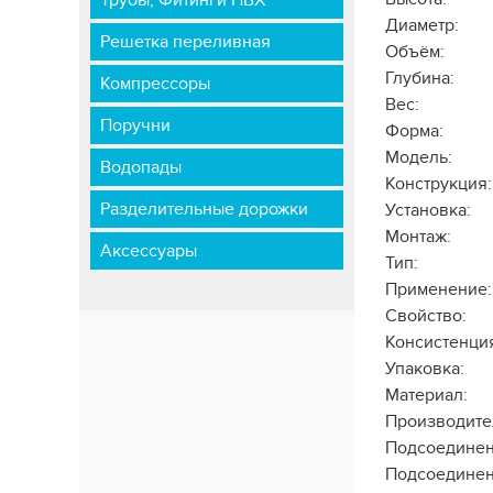
Трубы, Фитинги ПВХ
Диаметр:
Решетка переливная
Объём:
Глубина:
Компрессоры
Вес:
Поручни
Форма:
Модель:
Водопады
Конструкция:
Разделительные дорожки
Установка:
Монтаж:
Аксессуары
Тип:
Применение:
Свойство:
Консистенци
Упаковка:
Материал:
Производите
Подсоединен
Подсоединен