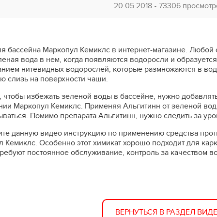
20.05.2018
•
73306 просмотр
я бассейна Маркопул Кемиклс в интернет-магазине. Любой о
леная вода в нем, когда появляются водоросли и образуется 
нием нитевидных водорослей, которые размножаются в воде
ю слизь на поверхности чаши.
, чтобы избежать зеленой воды в бассейне, нужно добавлят
нии Маркопул Кемиклс. Применяя Альгитинн от зеленой воды
ваться. Помимо препарата Альгитинн, нужно следить за ур
те данную видео инструкцию по применению средства прот
 Кемиклс. Особенно этот химикат хорошо подходит для карк
ребуют постоянное обслуживание, контроль за качеством в
ВЕРНУТЬСЯ В РАЗДЕЛ ВИД