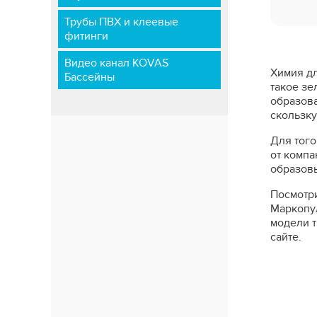
Трубы ПВХ и клеевые
фитинги
Видео канал KOVAS
Химия дл
Бассейны
такое зе
образова
скользку
Для того
от компа
образовы
Посмотри
Маркопул
модели т
сайте.