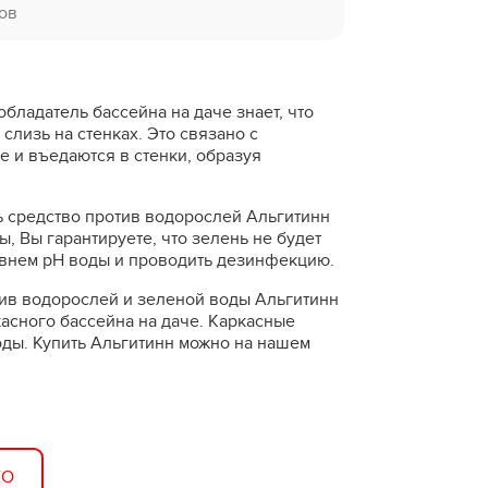
ов
бладатель бассейна на даче знает, что
слизь на стенках. Это связано с
 и въедаются в стенки, образуя
ь средство против водорослей Альгитинн
, Вы гарантируете, что зелень не будет
овнем рН воды и проводить дезинфекцию.
ив водорослей и зеленой воды Альгитинн
асного бассейна на даче. Каркасные
оды. Купить Альгитинн можно на нашем
ЕО