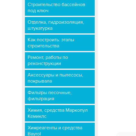
Строительство бассейнов
под ключ
Отделка, гидроизоляция,
штукатурка
Как построить: этапы
строительства
Ремонт, работы по
реконструкции
Аксессуары и пылесосы,
покрывала
Фильтры песочные,
фильтрация
Химия, средства Маркопул
Кемиклс
Химреагенты и средства
Bayrol