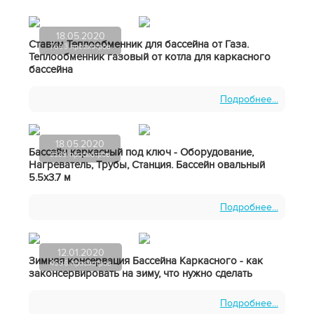
18.05.2020
Ставим Теплообменник для бассейна от Газа.
7693 просмотров
Теплообменник газовый от котла для каркасного
бассейна
Подробнее...
18.05.2020
Бассейн каркасный под ключ - Оборудование,
3339 просмотров
Нагреватель, Трубы, Станция. Бассейн овальный
5.5х3.7 м
Подробнее...
12.01.2020
Зимняя консервация Бассейна Каркасного - как
4696 просмотров
законсервировать на зиму, что нужно сделать
Подробнее...