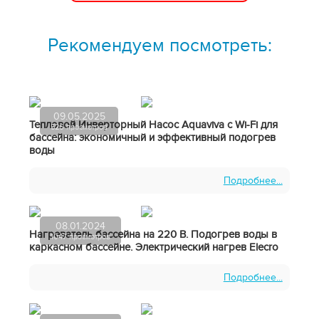
Рекомендуем посмотреть:
09.05.2025
Тепловой Инверторный Насос Aquaviva с Wi-Fi для
526 просмотров
бассейна: экономичный и эффективный подогрев
воды
Подробнее...
08.01.2024
Нагреватель бассейна на 220 В. Подогрев воды в
1047 просмотров
каркасном бассейне. Электрический нагрев Elecro
Подробнее...