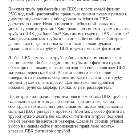
Покупая трубу для бассейна из ПВХ и пластиковый фитинг
PVC под клей, рассчитайте правильно своими руками размер и
диаметр подключения к оборудованию. Монтаж ПВХ
достаточно прост. Нужно получить небольшой навык по
монтажу своими руками! Как правильно своими руками клеить
трубу из ПВХ для бассейна? Как самому склеить ПВХ фитинги?
Как сделать монтаж трубы и фитингов без ошибок? Смотрите
данное видео, где мы показываем - как своими руками
правильно клеить трубу из ПВХ и делать монтаж фитингов!
Любая ПВХ арматура и труба собираются с помощью клея и
растворителя. Любое соединение трубы или фитинга нужно
обезжирить с помощью растворителя. Он еще размягчает ПВХ
материал перед склейкой. А затем нанести клей на две
поверхности и склеить соединение. Клеить фитинги и трубу
своими руками очень просто. Для монтажа понадобится
ножовка, рулетка, маркер, тряпка, клей и растворитель.
Посмотрите на правильную технологию монтажа ПВХ трубы и
склеивания фитингов для бассейна. При монтаже всегда
соблюдайте технологию приклеивания, так как неправильная
склейка ПВХ приведет к протечке. Монтаж любого фитинга с
трубой нужно делать без ошибок! Фитинги и труба под клей
имеют разные диаметры и размеры. Сделайте своими руками
выбор на нашем сайте и произведите правильно монтаж
клеевых ПВХ фитингов с трубой.