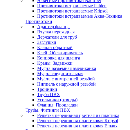
Навесные противотоки Badu Jet
Противотоки встраиваемые Pahlen
Противотоки встраиваемые Kripsol
Противотоки встраиваемые Аква-Техника
Противотоки
Адаптер фланца
Втулка переходная
Держатели для труб
Заглушки
Клапан обратный
Клей, Обезжириватель
Концовка для шланга
Краны, Задвижки
Муфта разъемная американка
Муфта соединительная
Муфта с внутренней резьбой
Ниппель с наружной резьбой
Тройники
Труба ПВХ
Угольники (отводы)
Фланцы, Прокладки
Трубы, Фитинги ПВХ
Решетка переливная цветная из пластика
Решетка переливная пластиковая Kripsol
Решетка переливная пластиковая Emaux