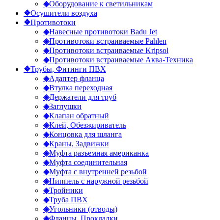
◈
Оборудование к светильникам
❖
Осушители воздуха
❖
Противотоки
◈
Навесные противотоки Badu Jet
◈
Противотоки встраиваемые Pahlen
◈
Противотоки встраиваемые Kripsol
◈
Противотоки встраиваемые Аква-Техника
❖
Трубы, Фитинги ПВХ
◈
Адаптер фланца
◈
Втулка переходная
◈
Держатели для труб
◈
Заглушки
◈
Клапан обратный
◈
Клей, Обезжириватель
◈
Концовка для шланга
◈
Краны, Задвижки
◈
Муфта разъемная американка
◈
Муфта соединительная
◈
Муфта с внутренней резьбой
◈
Ниппель с наружной резьбой
◈
Тройники
◈
Труба ПВХ
◈
Угольники (отводы)
◈
Фланцы, Прокладки