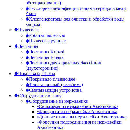
обеззараживания)
◈
Бесхлорная дезинфекция ионами серебра и меди
Акон
◈
Хлоргенераторы для очистки и обработки воды
хлором
❖
Пылесосы
◈
Роботы-пылесосы
◈
Пылесосы ручные
❖
Лестницы
◈
Лестницы Kripsol
◈
Лестницы Emaux
◈
Лестницы для каркасных бассейнов
(двухсторонние)
❖
Покрывала, Тенты
◈
Покрывало плавающее
◈
Тент защитный (лето/зима)
◈
Сматывающие устройства
❖
Оборудование в чашу
◈
Оборудование из нержавейки
◦
Скиммеры из нержавейки Акватехника
◦
Форсунки из нержавейки Акватехника
◦
Донные сливы из нержавейки Акватехника
◦
Форсунки подсоединения из нержавейки
Акватехника