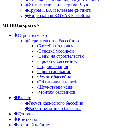
◈
Химреагенты и средства Bayrol
◈
Трубы ПВХ и клеевые фитинги
◈
Видео канал KOVAS Бассейны
МЕНЮ
закрыть ×
❖
Строительство
◈
Строительство бассейнов
◦
Бассейн под ключ
◦
Отделка мозаикой
◦
Цены на строительство
◦
Проекты бассейнов
◦
Гидроизоляция
◦
Проектирование
◦
Ремонт бассейна
◦
Облицовка пленкой
◦
Штукатурка чаши
◦
Монтаж бассейнов
❖
Расчет
◈
Расчет каркасного бассейна
◈
Расчет бетонного бассейна
❖
Доставка
❖
Контакты
❖
Личный кабинет