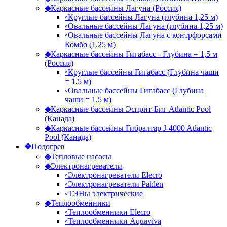
◈
Каркасные бассейны Лагуна (Россия)
◦
Круглые бассейны Лагуна (глубина 1,25 м)
◦
Овальные бассейны Лагуна (глубина 1,25 м)
◦
Овальные бассейны Лагуна с контрфорсами
Комбо (1,25 м)
◈
Каркасные бассейны Гигабасс - Глубина = 1,5 м
(Россия)
◦
Круглые бассейны Гигабасс (Глубина чаши
= 1,5 м)
◦
Овальные бассейны Гигабасс (Глубина
чаши = 1,5 м)
◈
Каркасные бассейны Эсприт-Биг Atlantic Pool
(Канада)
◈
Каркасные бассейны Гибралтар J-4000 Atlantic
Pool (Канада)
❖
Подогрев
◈
Тепловые насосы
◈
Электронагреватели
◦
Электронагреватели Elecro
◦
Электронагреватели Pahlen
◦
ТЭНы электрические
◈
Теплообменники
◦
Теплообменники Elecro
◦
Теплообменники Aquaviva