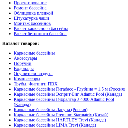
Проектирование
Ремонт бассейна
Облицовка пленкой
Штукатурка чаши
Монтаж бассейнов
Расчет каркасного бассейна
Расчет бетонного бассейна
Каталог товаров:
Каркасные бассейны
Аксессуары
Поручни
Водопады
Осушители воздуха
Компрессоры
Трубы, Фитинги ПВХ
Каркасные бассейны Гигабасс - Глубина = 1,5 м (Россия)
Каркасные бассейны Эсприт-Биг Atlantic Pool (Канада)
Каркасные бассейны Гибралтар J-4000 Atlantic Pool
(Канада)
Каркасные бассейны Лагуна (Россия)
Каркасные бассейны Premium Starmatrix (Китай)
Каркасные бассейны HARTLEY Trevi (Канада)
Каркасные бассейны LIMA Trevi (Канада)