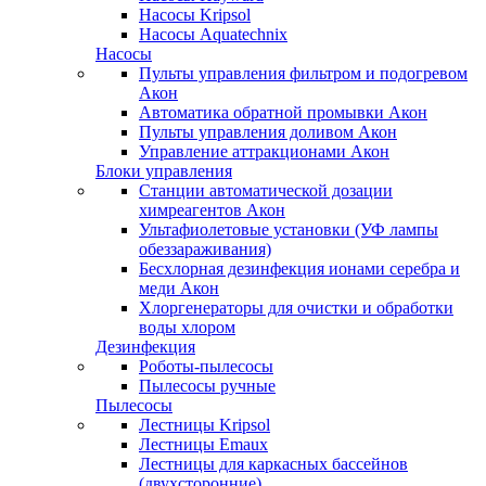
Насосы Kripsol
Насосы Aquatechnix
Насосы
Пульты управления фильтром и подогревом
Акон
Автоматика обратной промывки Акон
Пульты управления доливом Акон
Управление аттракционами Акон
Блоки управления
Станции автоматической дозации
химреагентов Акон
Ультафиолетовые установки (УФ лампы
обеззараживания)
Бесхлорная дезинфекция ионами серебра и
меди Акон
Хлоргенераторы для очистки и обработки
воды хлором
Дезинфекция
Роботы-пылесосы
Пылесосы ручные
Пылесосы
Лестницы Kripsol
Лестницы Emaux
Лестницы для каркасных бассейнов
(двухсторонние)