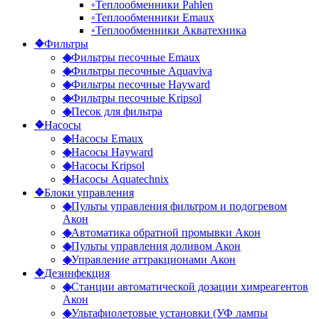
◦
Теплообменники Pahlen
◦
Теплообменники Emaux
◦
Теплообменники Акватехника
❖
Фильтры
◈
Фильтры песочные Emaux
◈
Фильтры песочные Aquaviva
◈
Фильтры песочные Hayward
◈
Фильтры песочные Kripsol
◈
Песок для фильтра
❖
Насосы
◈
Насосы Emaux
◈
Насосы Hayward
◈
Насосы Kripsol
◈
Насосы Aquatechnix
❖
Блоки управления
◈
Пульты управления фильтром и подогревом
Акон
◈
Автоматика обратной промывки Акон
◈
Пульты управления доливом Акон
◈
Управление аттракционами Акон
❖
Дезинфекция
◈
Станции автоматической дозации химреагентов
Акон
◈
Ультафиолетовые установки (УФ лампы