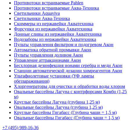
Противотоки встраиваемые Pahlen
Противотоки встраиваемые Аква-Техника
Светильники Aquaviva
Светильники Аква-Техника
Скиммеры из нержавейки Акватехника
Форсунки из нержавейки Акватехника
Донные сливы из нержавейки Акватехника
Водозаборы из нержавейки Акватехника
Пульты управления фильтром и подогревом Акон
Автоматика обратной промывки Акон
Пульты управления доливом Акон
Управление аттракционами Акон
Бесхлорная дезинфекция ионами серебра и меди Акон
Станции автоматической дозации химреагентов Акон
Ультафиолетовые установки (УФ лампы
обеззараживания)
Хлоргенераторы для очистки и обработки воды хлором
Овальные бассейны Лагуна с контрфорсами Комбо (1,25
м)
Круглые бассейны Лагуна (глубина 1,25 м)
Овальные бассейны Лагуна (глубина 1,25 м)
Круглые бассейны Гигабасс (Глубина чаши = 1,5 м)
Овальные бассейны Гигабасс (Глубина чаши = 1,5 м)
+7 (495) 989-16-36