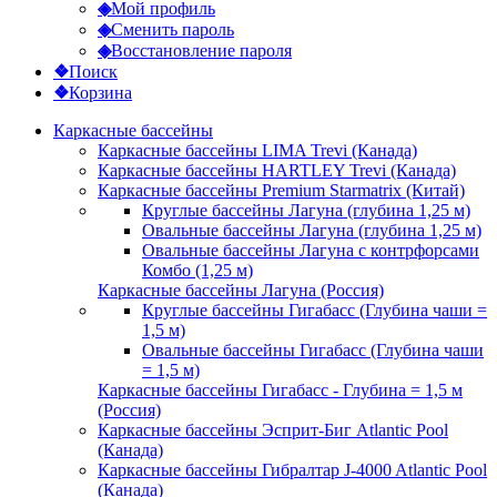
◈
Мой профиль
◈
Сменить пароль
◈
Восстановление пароля
❖
Поиск
❖
Корзина
Каркасные бассейны
Каркасные бассейны LIMA Trevi (Канада)
Каркасные бассейны HARTLEY Trevi (Канада)
Каркасные бассейны Premium Starmatrix (Китай)
Круглые бассейны Лагуна (глубина 1,25 м)
Овальные бассейны Лагуна (глубина 1,25 м)
Овальные бассейны Лагуна с контрфорсами
Комбо (1,25 м)
Каркасные бассейны Лагуна (Россия)
Круглые бассейны Гигабасс (Глубина чаши =
1,5 м)
Овальные бассейны Гигабасс (Глубина чаши
= 1,5 м)
Каркасные бассейны Гигабасс - Глубина = 1,5 м
(Россия)
Каркасные бассейны Эсприт-Биг Atlantic Pool
(Канада)
Каркасные бассейны Гибралтар J-4000 Atlantic Pool
(Канада)