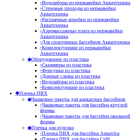
◦
Водозаборы из нержавейки Акватехника
◦
Стеновые проходы из нержавейки
Акватехника
◦
Распаячные коробки из нержавейки
Акватехника
◦
Аэромассажные плата из нержавейки
Акватехника
◦
Для спортивных бассейнов Акватехника
◦
Комплектующие из нержавейки
Акватехника
◈
Оборудование из пластика
◦
Скиммеры из пластика
◦
Форсунки из пластика
◦
Донные сливы из пластика
◦
Водозаборы из пластика
◦
Комплектующие из пластика
❖
Пленка ПВХ
◈
Чашковые пакеты для каркасных бассейнов
◦
Чашковые пакеты для бассейна круглой
формы
◦
Чашковые пакеты для бассейна овальной
формы
◈
Пленка для отделки
◦
Пленка ПВХ для бассейна Aquaviva
◦
Пленка ПВХ для бассейна Cefil