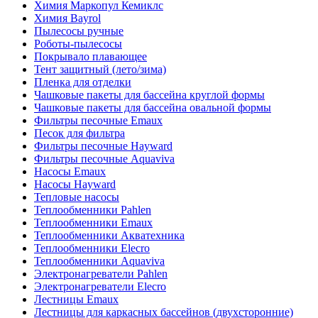
Химия Маркопул Кемиклс
Химия Bayrol
Пылесосы ручные
Роботы-пылесосы
Покрывало плавающее
Тент защитный (лето/зима)
Пленка для отделки
Чашковые пакеты для бассейна круглой формы
Чашковые пакеты для бассейна овальной формы
Фильтры песочные Emaux
Песок для фильтра
Фильтры песочные Hayward
Фильтры песочные Aquaviva
Насосы Emaux
Насосы Hayward
Тепловые насосы
Теплообменники Pahlen
Теплообменники Emaux
Теплообменники Акватехника
Теплообменники Elecro
Теплообменники Aquaviva
Электронагреватели Pahlen
Электронагреватели Elecro
Лестницы Emaux
Лестницы для каркасных бассейнов (двухсторонние)