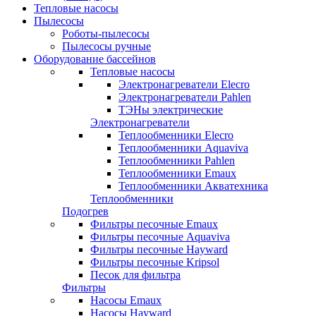
Тепловые насосы
Пылесосы
Роботы-пылесосы
Пылесосы ручные
Оборудование бассейнов
Тепловые насосы
Электронагреватели Elecro
Электронагреватели Pahlen
ТЭНы электрические
Электронагреватели
Теплообменники Elecro
Теплообменники Aquaviva
Теплообменники Pahlen
Теплообменники Emaux
Теплообменники Акватехника
Теплообменники
Подогрев
Фильтры песочные Emaux
Фильтры песочные Aquaviva
Фильтры песочные Hayward
Фильтры песочные Kripsol
Песок для фильтра
Фильтры
Насосы Emaux
Насосы Hayward