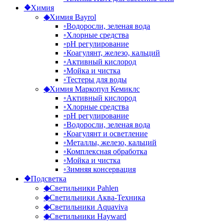
❖
Химия
◈
Химия Bayrol
◦
Водоросли, зеленая вода
◦
Хлорные средства
◦
рН регулирование
◦
Коагулянт, железо, кальций
◦
Активный кислород
◦
Мойка и чистка
◦
Тестеры для воды
◈
Химия Маркопул Кемиклс
◦
Активный кислород
◦
Хлорные средства
◦
рН регулирование
◦
Водоросли, зеленая вода
◦
Коагулянт и осветление
◦
Металлы, железо, кальций
◦
Комплексная обработка
◦
Мойка и чистка
◦
Зимняя консервация
❖
Подсветка
◈
Светильники Pahlen
◈
Светильники Аква-Техника
◈
Светильники Aquaviva
◈
Светильники Hayward