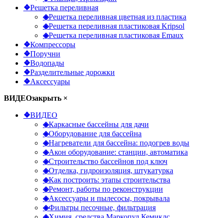
❖
Решетка переливная
◈
Решетка переливная цветная из пластика
◈
Решетка переливная пластиковая Kripsol
◈
Решетка переливная пластиковая Emaux
❖
Компрессоры
❖
Поручни
❖
Водопады
❖
Разделительные дорожки
❖
Аксессуары
ВИДЕО
закрыть ×
❖
ВИДЕО
◈
Каркасные бассейны для дачи
◈
Оборудование для бассейна
◈
Нагреватели для бассейна: подогрев воды
◈
Акон оборудование: станции, автоматика
◈
Строительство бассейнов под ключ
◈
Отделка, гидроизоляция, штукатурка
◈
Как построить: этапы строительства
◈
Ремонт, работы по реконструкции
◈
Аксессуары и пылесосы, покрывала
◈
Фильтры песочные, фильтрация
◈
Химия, средства Маркопул Кемиклс