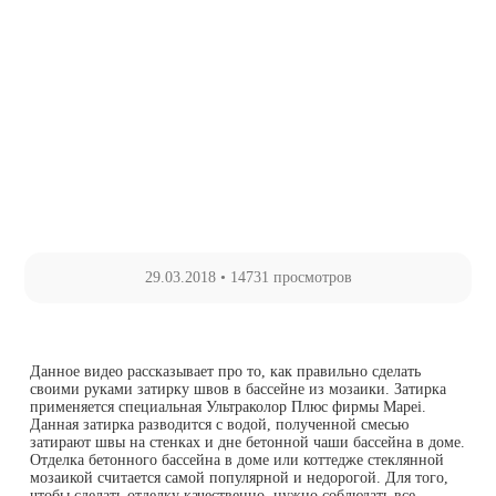
29.03.2018
•
14731 просмотров
Данное видео рассказывает про то, как правильно сделать
своими руками затирку швов в бассейне из мозаики. Затирка
применяется специальная Ультраколор Плюс фирмы Mapei.
Данная затирка разводится с водой, полученной смесью
затирают швы на стенках и дне бетонной чаши бассейна в доме.
Отделка бетонного бассейна в доме или коттедже стеклянной
мозаикой считается самой популярной и недорогой. Для того,
чтобы сделать отделку качественно, нужно соблюдать все