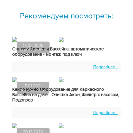
Рекомендуем посмотреть:
18.05.2025
Станции Акон для Бассейна: автоматическое
409 просмотров
оборудование - монтаж под ключ
Подробнее...
15.01.2024
Какое нужно Оборудование для Каркасного
657 просмотров
Бассейна на даче - Очистка Акон, Фильтр с насосом,
Подогрев
Подробнее...
20.12.2020