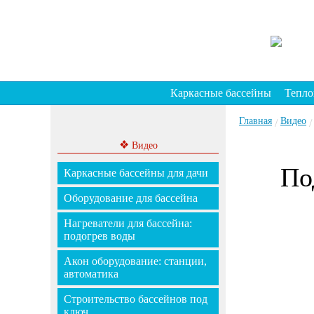
Каркасные бассейны
Тепло
Главная
Видео
/
/
❖
Видео
По
Каркасные бассейны для дачи
Оборудование для бассейна
Нагреватели для бассейна:
подогрев воды
Акон оборудование: станции,
автоматика
Строительство бассейнов под
ключ