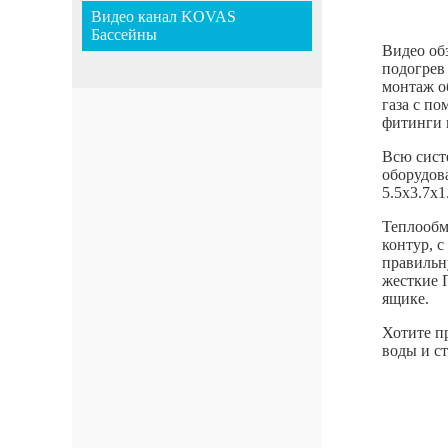
Видео канал KOVAS
Бассейны
Видео об
подогрев
монтаж о
газа с п
фитинги 
Всю сист
оборудов
5.5х3.7х1
Теплообм
контур, 
правильн
жесткие 
ящике.
Хотите п
воды и с