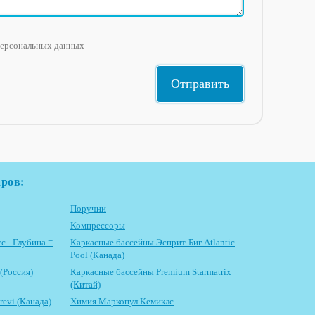
персональных данных
аров:
Поручни
Компрессоры
с - Глубина =
Каркасные бассейны Эсприт-Биг Atlantic
Pool (Канада)
(Россия)
Каркасные бассейны Premium Starmatrix
(Китай)
evi (Канада)
Химия Маркопул Кемиклс