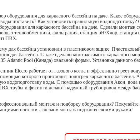
зор оборудования для каркасного бассейна на даче. Какое обору
 воды поставить? Как установить правильную водоподготовку
борудования для каркасного бассейна на даче. Сделали монтаж 
омощью теплообменника, фильтрация, станция рН/Хлор, станция 
из ПВХ.
ему для бассейна установили в пластиковом ящике. Пластиков
ания для бассейна. Также сделали монтаж самого каркасного мо
.35 Atlantic Pool (Канада) овальной формы. Установка данного ба
енник Elecro работает от газового котла и эффективно греет во
с помощью которого происходит подогрев каркасного бассейна.
ую водоподготовку воды. С помощью оборудования Акон, вода вс
ПВХ трубы и фитинги делают надежный трубопровод между бас
рофессиональный монтаж и подборку оборудования? Покупайте
танциями очистки - сделаем монтаж под ключ своими руками!