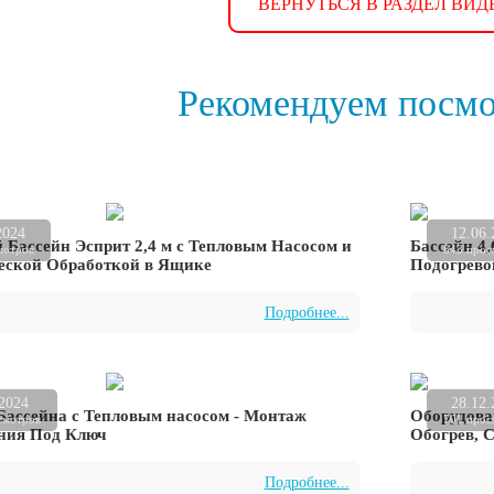
ВЕРНУТЬСЯ В РАЗДЕЛ ВИД
Рекомендуем посмо
2024
12.06.
Бассейн Эсприт 2,4 м с Тепловым Насосом и
Бассейн 4,
мотров
843 прос
еской Обработкой в Ящике
Подогрево
Подробнее...
.2024
28.12.
Бассейна с Тепловым насосом - Монтаж
Оборудова
смотров
701 прос
ния Под Ключ
Обогрев, С
Подробнее...