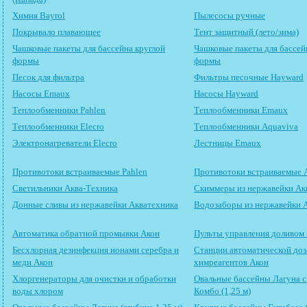
Химия Bayrol
Пылесосы ручные
Покрывало плавающее
Тент защитный (лето/зима)
Чашковые пакеты для бассейна круглой
Чашковые пакеты для бассей
формы
формы
Песок для фильтра
Фильтры песочные Hayward
Насосы Emaux
Насосы Hayward
Теплообменники Pahlen
Теплообменники Emaux
Теплообменники Elecro
Теплообменники Aquaviva
Электронагреватели Elecro
Лестницы Emaux
Противотоки встраиваемые Pahlen
Противотоки встраиваемые 
Светильники Аква-Техника
Скиммеры из нержавейки Ак
Донные сливы из нержавейки Акватехника
Водозаборы из нержавейки 
Автоматика обратной промывки Акон
Пульты управления доливом
Бесхлорная дезинфекция ионами серебра и
Станции автоматической до
меди Акон
химреагентов Акон
Хлоргенераторы для очистки и обработки
Овальные бассейны Лагуна 
воды хлором
Комбо (1,25 м)