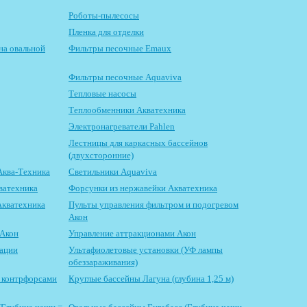
Роботы-пылесосы
Пленка для отделки
на овальной
Фильтры песочные Emaux
Фильтры песочные Aquaviva
Тепловые насосы
Теплообменники Акватехника
Электронагреватели Pahlen
Лестницы для каркасных бассейнов
(двухсторонние)
Аква-Техника
Светильники Aquaviva
ватехника
Форсунки из нержавейки Акватехника
Акватехника
Пульты управления фильтром и подогревом
Акон
 Акон
Управление аттракционами Акон
зации
Ультафиолетовые установки (УФ лампы
обеззараживания)
с контрфорсами
Круглые бассейны Лагуна (глубина 1,25 м)