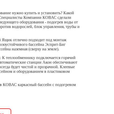
дование нужно купить и установить? Какой
? Специалисты Компании КОВАС сделали
следующего оборудования - подогрев воды от
против водорослей, блок управления, трубы и
ый Ящик отлично подходит под монтаж
розоустойчивого бассейна Эсприт-Биг
ссейна наземная (сверху на земле).
ду. К теплообменнику подключается горячий
 Автоматические станции Акон обеспечивают
егда будет чистой и прозрачной. Клеевые
сейном и оборудованием в пластиковом
 в КОВАС каркасный бассейн с подогревом