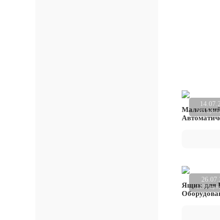
14.07.
Маленький 
535 прос
Автоматич
26.07
Ящик для 
1131 про
Оборудова