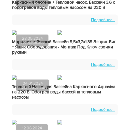
Каркасный бассейн + Тепловой насос. Бассейн 3.6 с
2131 просмотров
подогревов воды тепловым насосом на 220 В
Подробнее...
28.05.2024
Морозоустойчивый Бассейн 5,5х3,7х1,35 Эсприт-Биг
907 просмотров
+ Ящик Оборудования - Монтаж Под Ключ своими
руками
Подробнее...
04.01.2024
Тепловой Насос для Бассейна Каркасного Aquaviva
1282 просмотров
на 220 В. Обогрев воды бассейна тепловым
насосом
Подробнее...
12.06.2024