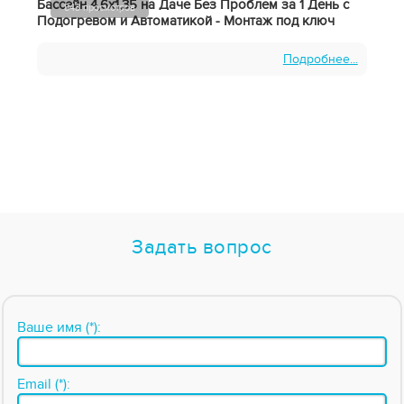
Бассейн 4,6х1,35 на Даче Без Проблем за 1 День с
843 просмотров
Подогревом и Автоматикой - Монтаж под ключ
Подробнее...
Задать вопрос
Ваше имя (*):
Email (*):