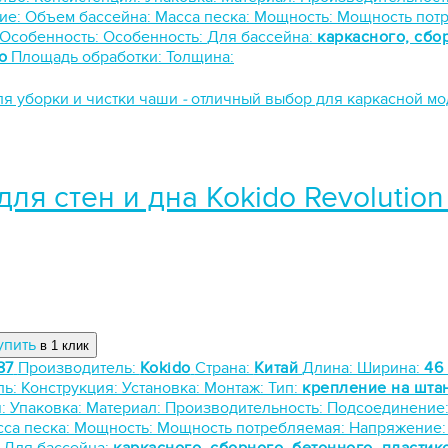
ие:
Объем бассейна:
Масса песка:
Мощность:
Мощность пот
Особенность:
Особенность:
Для бассейна:
каркасного, сбо
о
Площадь обработки:
Толщина:
ля уборки и чистки чаши
-
отличный выбор для каркасной м
для стен и дна Kokido Revoluti
упить
в 1 клик
87
Производитель:
Kokido
Страна:
Китай
Длина:
Ширина:
46
ль:
Конструкция:
Установка:
Монтаж:
Тип:
крепление на шта
я:
Упаковка:
Материал:
Производительность:
Подсоединение
са песка:
Мощность:
Мощность потребляемая:
Напряжение