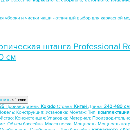
:
Для бассейна:
каркасного, сборного, бетонного, пластик
ля уборки и чистки чаши
-
отличный выбор для каркасной м
опическая штанга Professional R
0 см
упить
в 1 клик
85
Производитель:
Kokido
Страна:
Китай
Длина:
240-480 см
Модель:
Конструкция:
Установка:
Монтаж:
Тип:
комплектация
йство:
Консистенция:
Упаковка:
Материал:
Производительно
ие:
Объем бассейна:
Масса песка:
Мощность:
Мощность пот
Особенность:
Особенность:
Для бассейна:
каркасного, сбо