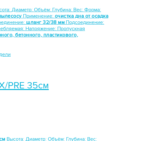
сота:
Диаметр:
Объём:
Глубина:
Вес:
Форма:
пылесосу
Применение:
очистка дна от осадка
оединение:
шланг 32/38 мм
Подсоединение:
ребляемая:
Напряжение:
Пропускная
рного, бетонного, пластикового,
одели
X/PRE 35см
см
Высота:
Диаметр:
Объём:
Глубина:
Вес: