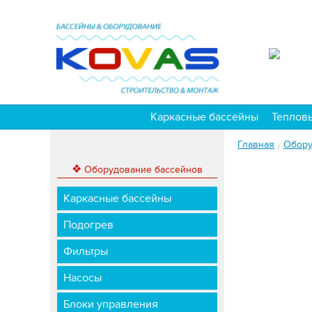
Каркасные бассейны
Теплов
Главная
Обору
/
❖
Оборудование бассейнов
Каркасные бассейны
Подогрев
Фильтры
Насосы
Блоки управления