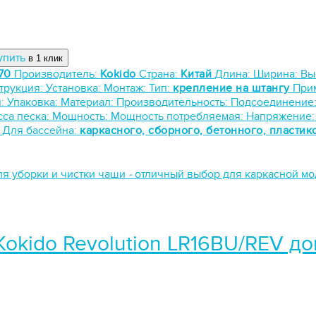
упить
в 1 клик
70
Производитель:
Kokido
Страна:
Китай
Длина:
Ширина:
Вы
трукция:
Установка:
Монтаж:
Тип:
крепление на штангу
При
я:
Упаковка:
Материал:
Производительность:
Подсоединение
са песка:
Мощность:
Мощность потребляемая:
Напряжение
:
Для бассейна:
каркасного, сборного, бетонного, пластик
ля уборки и чистки чаши
-
отличный выбор для каркасной м
Kokido Revolution LR16BU/REV д