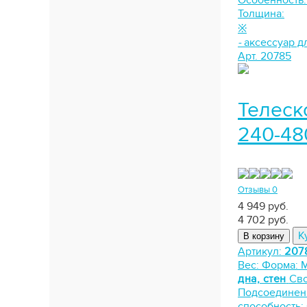
Особенность
Толщина:
※
-
аксессуар д
Арт. 20785
Телеск
240-48
Отзывы 0
4 949 руб.
4 702
руб.
К
В корзину
Артикул:
207
Вес:
Форма:
дна, стен
Сво
Подсоединен
способность: