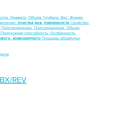
сота:
Диаметр:
Объём:
Глубина:
Вес:
Форма:
менение:
очистка дна, поверхности
Свойство:
:
Подсоединение:
Подсоединение:
Объем
:
Пропускная способность:
Особенность:
ового, композитного
Площадь обработки:
одели
CBX/REV