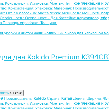
ль:
Конструкция:
Установка:
Монтаж:
Тип:
комплектация к р
тво:
Консистенция:
Упаковка:
Материал:
Производительност
ие:
Объем бассейна:
Масса песка:
Мощность:
Мощность пот
Особенность:
Особенность:
Для бассейна:
каркасного, сбо
о
Площадь обработки:
Толщина:
ля уборки и чистки чаши
-
отличный выбор для каркасной м
для дна Kokido Premium K394CB
упить
в 1 клик
09
Производитель:
Kokido
Страна:
Китай
Длина:
Ширина:
45 
ль:
Конструкция:
Установка:
Монтаж:
Тип:
комплектация к р
тво:
Консистенция:
Упаковка:
Материал:
Производительност