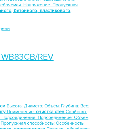
ребляемая:
Напряжение:
Пропускная
рного, бетонного, пластикового,
одели
on WB83CB/REV
 см
Высота:
Диаметр:
Объём:
Глубина:
Вес:
нгу
Применение:
очистка стен
Свойство:
:
Подсоединение:
Подсоединение:
Объем
:
Пропускная способность:
Особенность: