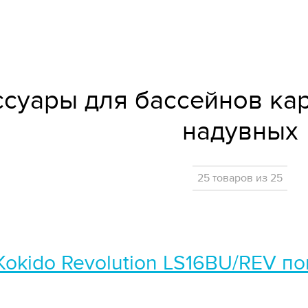
суары для бассейнов кар
надувных
25 товаров из 25
Kokido Revolution LS16BU/REV п