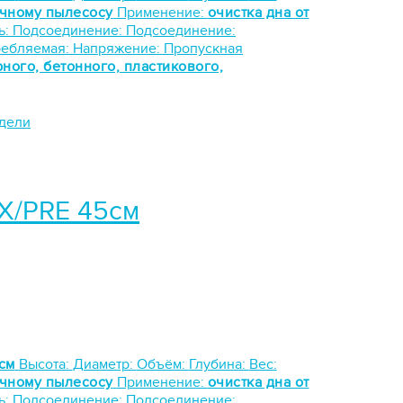
учному пылесосу
Применение:
очистка дна от
ь:
Подсоединение:
Подсоединение:
ребляемая:
Напряжение:
Пропускная
рного, бетонного, пластикового,
одели
X/PRE 45см
см
Высота:
Диаметр:
Объём:
Глубина:
Вес:
учному пылесосу
Применение:
очистка дна от
ь:
Подсоединение:
Подсоединение: