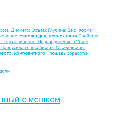
сота:
Диаметр:
Объём:
Глубина:
Вес:
Форма:
менение:
очистка дна, поверхности
Свойство:
:
Подсоединение:
Подсоединение:
Объем
:
Пропускная способность:
Особенность:
ового, композитного
Площадь обработки:
одели
онный с мешком