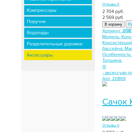
Отзывы 0
Компрессоры
2 704 руб.
2 569
руб.
Поручни
К
В корзину
Артикул:
208
Водопады
Модель:
Конс
Консистенци
Разделительные дорожки
бассейна:
Мас
Особенность
Аксессуары
Толщина:
※
-
аксессуар д
Арт. 20869
Сачок 
Отзывы 0