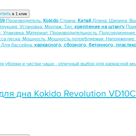
упить
в 1 клик
69
Производитель:
Kokido
Страна:
Китай
Длина:
Ширина:
Вы
трукция:
Установка:
Монтаж:
Тип:
крепление на штангу
При
я:
Упаковка:
Материал:
Производительность:
Подсоединение
са песка:
Мощность:
Мощность потребляемая:
Напряжение
:
Для бассейна:
каркасного, сборного, бетонного, пластик
ля уборки и чистки чаши
-
отличный выбор для каркасной м
для дна Kokido Revolution VD10