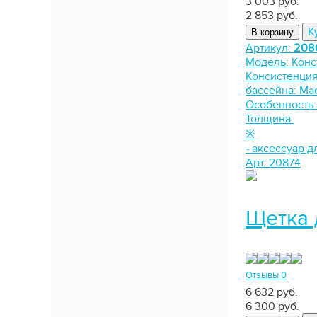
3 003 руб.
2 853
руб.
К
В корзину
Артикул:
208
Модель:
Конс
Консистенци
бассейна:
Мас
Особенность
Толщина:
※
-
аксессуар д
Арт. 20874
Щетка 
Отзывы 0
6 632 руб.
6 300
руб.