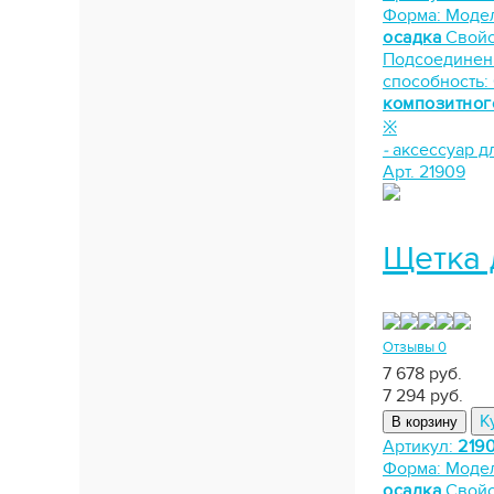
Форма:
Моде
осадка
Свойс
Подсоединен
способность:
композитног
※
-
аксессуар д
Арт. 21909
Щетка 
Отзывы 0
7 678 руб.
7 294
руб.
К
В корзину
Артикул:
219
Форма:
Моде
осадка
Свойс