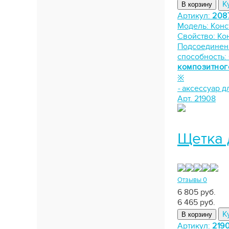
К
В корзину
Артикул:
208
Модель:
Конс
Свойство:
Ко
Подсоединен
способность:
композитног
※
-
аксессуар д
Арт. 21908
Щетка 
Отзывы 0
6 805 руб.
6 465
руб.
К
В корзину
Артикул:
219