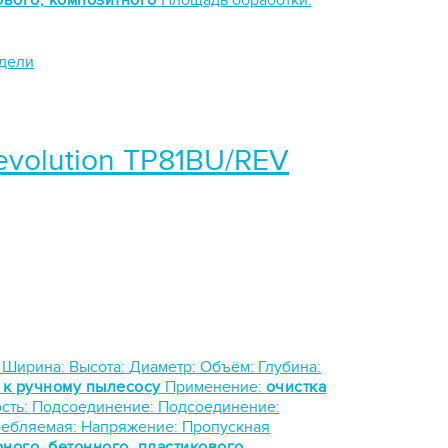
ового, композитного
Площадь обработки:
одели
evolution TP81BU/REV
Ширина:
Высота:
Диаметр:
Объём:
Глубина:
 к ручному пылесосу
Применение:
очистка
сть:
Подсоединение:
Подсоединение:
ребляемая:
Напряжение:
Пропускная
рного, бетонного, пластикового,