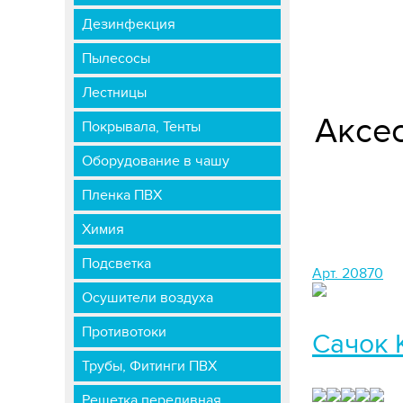
Дезинфекция
Пылесосы
Лестницы
Аксес
Покрывала, Тенты
Оборудование в чашу
Пленка ПВХ
Химия
Подсветка
Арт. 20870
Осушители воздуха
Противотоки
Сачок 
Трубы, Фитинги ПВХ
Решетка переливная