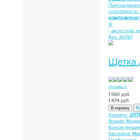
Подсоединен
способность:
композитног
※
-
аксессуар д
Арт. 20787
Щетка 
Отзывы 0
1 560 руб.
1 474
руб.
К
В корзину
Артикул:
207
Форма:
Моде
Консистенци
бассейна:
Мас