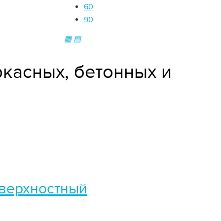
60
90
▦
▤
касных, бетонных и
оверхностный