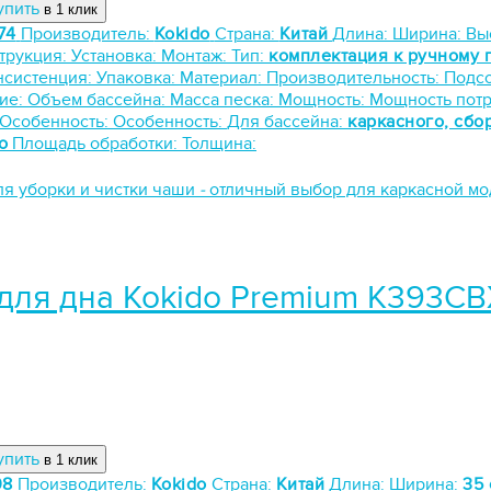
упить
в 1 клик
74
Производитель:
Kokido
Страна:
Китай
Длина:
Ширина:
Вы
трукция:
Установка:
Монтаж:
Тип:
комплектация к ручному 
нсистенция:
Упаковка:
Материал:
Производительность:
Подс
ие:
Объем бассейна:
Масса песка:
Мощность:
Мощность пот
Особенность:
Особенность:
Для бассейна:
каркасного, сбо
о
Площадь обработки:
Толщина:
ля уборки и чистки чаши
-
отличный выбор для каркасной м
для дна Kokido Premium K393CB
упить
в 1 клик
08
Производитель:
Kokido
Страна:
Китай
Длина:
Ширина:
35 