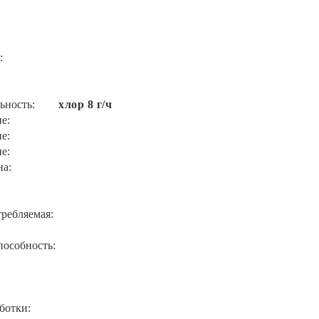
:
ьность:
хлор 8 г/ч
е:
е:
е:
на:
ребляемая:
пособность:
ботки: