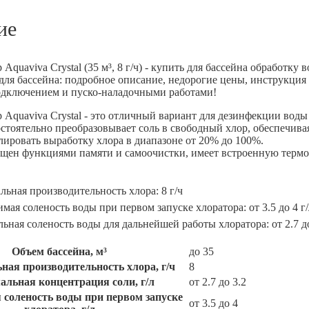
ие
Aquaviva Crystal (35 м³, 8 г/ч) - купить для бассейна обработк
для бассейна: подробное описание, недорогие цены, инструкция
одключением и пуско-наладочными работами!
 Aquaviva Crystal - это отличный вариант для дезинфекции воды 
стоятельно преобразовывает соль в свободный хлор, обеспечив
лировать выработку хлора в диапазоне от 20% до 100%.
щен функциями памяти и самоочистки, имеет встроенную термо
ьная производительность хлора: 8 г/ч
мая соленость воды при первом запуске хлоратора: от 3.5 до 4 г/
ная соленость воды для дальнейшей работы хлоратора: от 2.7 до
Объем бассейна, м³
до 35
ая производительность хлора, г/ч
8
льная концентрация соли, г/л
от 2.7 до 3.2
 соленость воды при первом запуске
от 3.5 до 4