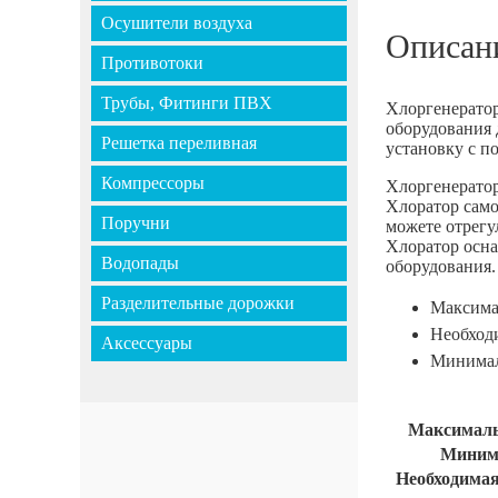
Осушители воздуха
Описан
Противотоки
Трубы, Фитинги ПВХ
Хлоргенератор 
оборудования 
Решетка переливная
установку с п
Компрессоры
Хлоргенератор
Хлоратор само
Поручни
можете отрегу
Хлоратор осна
Водопады
оборудования.
Разделительные дорожки
Максимал
Необходи
Аксессуары
Минималь
Максимальн
Минима
Необходимая