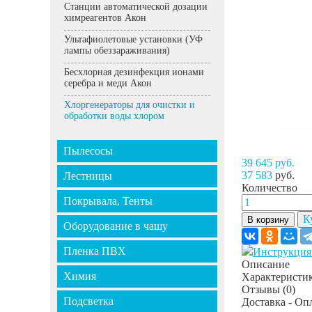
Станции автоматической дозации
химреагентов Акон
Ультафиолетовые установки (УФ
лампы обеззараживания)
Бесхлорная дезинфекция ионами
серебра и меди Акон
Хлоргенераторы для очистки и
обработки воды хлором
Пылесосы
39 645 руб.
37 583
руб.
Лестницы
Количество
Покрывала, Тенты
К
В корзину
Оборудование в чашу
Пленка ПВХ
Инструкция 
Описание
Химия
Характеристи
Отзывы
(0)
Подсветка
Доставка - Оп