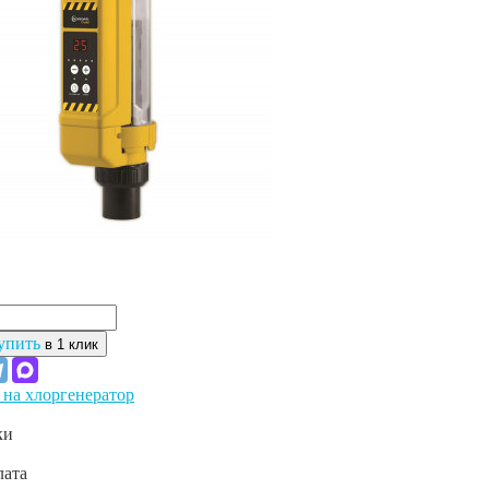
упить
в 1 клик
на хлоргенератор
ки
лата