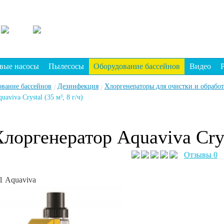
вые насосы
Пылесосы
Оборудование бассейнов
Видео
ование бассейнов
Дезинфекция
Хлоргенераторы для очистки и обрабо
/
/
aviva Crystal (35 м³, 8 г/ч)
лоргенератор Aquaviva Cryst
Отзывы 0
1
Aquaviva