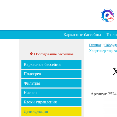
Каркасные бассейны
Тепло
Главная
Оборуд
/
Хлоргенератор Aqu
❖
Оборудование бассейнов
Каркасные бассейны
Х
Подогрев
Фильтры
Насосы
Артикул: 2524
Блоки управления
Дезинфекция