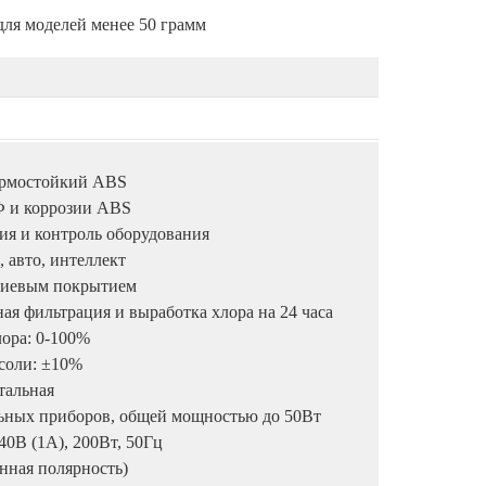
 для моделей менее 50 грамм
термостойкий ABS
Ф и коррозии ABS
ия и контроль оборудования
 авто, интеллект
ениевым покрытием
ая фильтрация и выработка хлора на 24 часа
лора: 0-100%
соли: ±10%
тальная
льных приборов, общей мощностью до 50Вт
40В (1А), 200Вт, 50Гц
енная полярность)