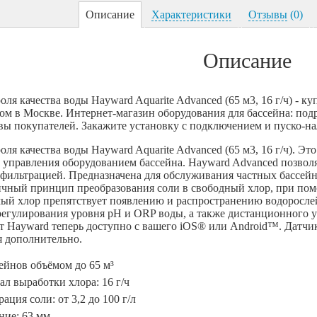
Описание
Характеристики
Отзывы
(0)
Описание
ля качества воды Hayward Aquarite Advanced (65 м3, 16 г/ч) - к
ом в Москве. Интернет-магазин оборудования для бассейна: под
вы покупателей. Закажите установку с подключением и пуско-н
ля качества воды Hayward Aquarite Advanced (65 м3, 16 г/ч). Эт
управления оборудованием бассейна. Hayward Advanced позволя
фильтрацией. Предназначена для обслуживания частных бассейно
чный принцип преобразования соли в свободный хлор, при пом
й хлор препятствует появлению и распространению водорослей,
егулирования уровня pH и ORP воды, а также дистанционного уп
 Hayward теперь доступно с вашего iOS® или Android™. Датчик
 дополнительно.
ейнов объёмом до 65 м³
л выработки хлора: 16 г/ч
ация соли: от 3,2 до 100 г/л
ние: 63 мм