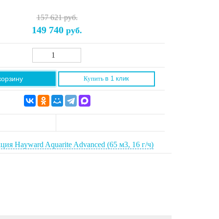
157 621 руб.
149 740
руб.
корзину
Купить
в 1 клик
ия Hayward Aquarite Advanced (65 м3, 16 г/ч)