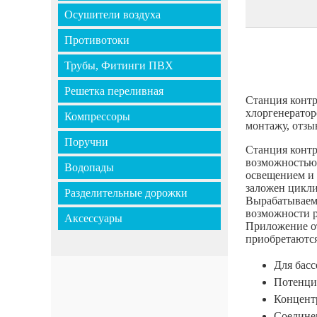
Осушители воздуха
Противотоки
Трубы, Фитинги ПВХ
Решетка переливная
Станция контро
хлоргенератор
Компрессоры
монтажу, отзы
Поручни
Станция контро
возможностью 
Водопады
освещением и 
заложен цикли
Разделительные дорожки
Вырабатываемы
возможности р
Аксессуары
Приложение от
приобретаются
Для басс
Потенциа
Концентр
Соедине