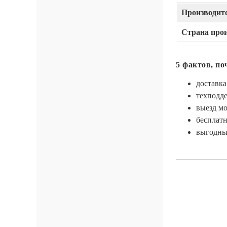
Производит
Страна про
5 фактов, по
доставка
техподде
выезд м
бесплатн
выгодные