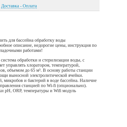
Доставка - Оплата
упить для бассейна обработку воды
робное описание, недорогие цены, инструкция по
аладочными работами!
о система обработки и стерилизации воды, с
ет управлять хлоратором, температурой,
в, объемом до 65 м³. В основу работы станции
ощи выносной электролитической ячейки.
 микробов и бактерий в воде бассейна. Наличие
равления станцией по Wi-fi (опционально).
и pH, ORP, температуры и Wifi модуль