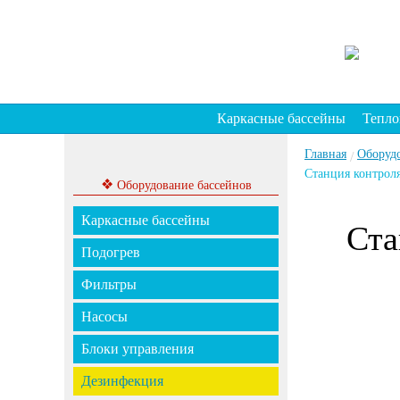
Каркасные бассейны
Тепло
Главная
Оборуд
/
Станция контроля
❖
Оборудование бассейнов
Каркасные бассейны
Ста
Подогрев
Фильтры
Насосы
Блоки управления
Дезинфекция