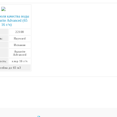
оля качества воды
rite Advanced (65
 16 г/ч)
22108
ь:
Hayward
Испания
Aquarite
Advanced
ость:
хлор 16 г/ч
сейна до 65 м3