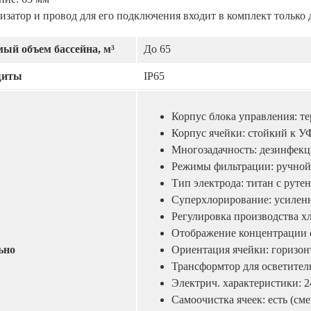
изатор и провод для его подключения входит в комплект только
ый объем бассейна, м³
До 65
щиты
IP65
Корпус блока управления: 
Корпус ячейки: стойкий к У
Многозадачность: дезинфекц
Режимы фильтрации: ручной,
Тип электрода: титан с рут
Суперхлорирование: усиленн
Регулировка производства х
Отображение концентрации 
ьно
Ориентация ячейки: горизон
Трансформтор для осветите
Электрич. характеристики: 2
Самоочистка ячеек: есть (см