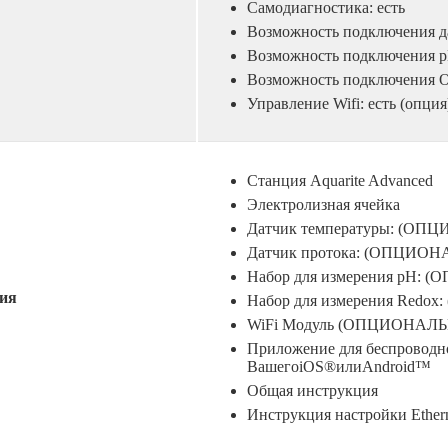
Самодиагностика: есть
Возможность подключения да
Возможность подключения pH
Возможность подключения O
Управление Wifi: есть (опция
Станция Aquarite Advanced
Электролизная ячейка
Датчик температуры: (О
Датчик протока: (ОПЦИО
Набор для измерения рН:
ия
Набор для измерения Red
WiFi Модуль (ОПЦИОНАЛЬНО
Приложение для беспроводно
ВашегоiOS®илиAndroid™
Общая инструкция
Инструкция настройки Ether