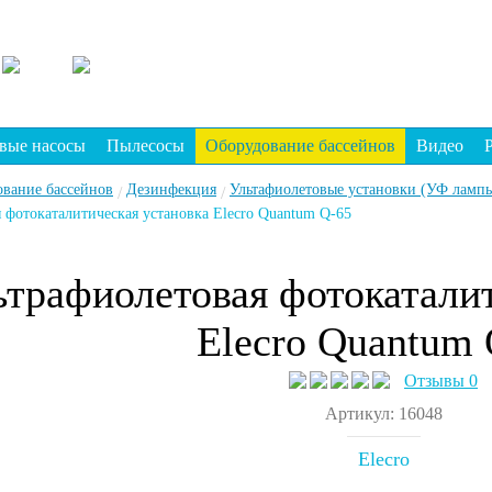
вые насосы
Пылесосы
Оборудование бассейнов
Видео
ование бассейнов
Дезинфекция
Ультафиолетовые установки (УФ лампы
/
/
 фотокаталитическая установка Elecro Quantum Q-65
ьтрафиолетовая фотокаталит
Elecro Quantum 
Отзывы 0
Артикул: 16048
Elecro