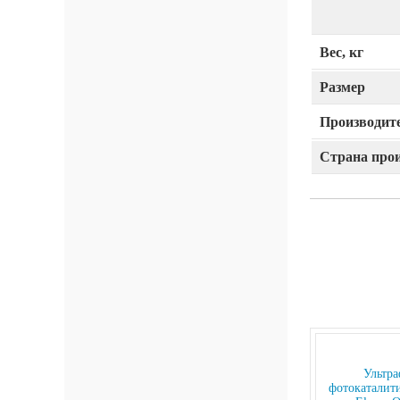
Вес, кг
Размер
Производит
Страна про
Ультра
фотокаталити