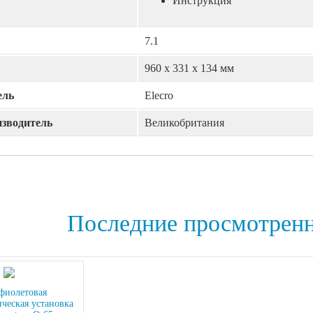
Инструкция
7.1
960 х 331 х 134 мм
ель
Elecro
изводитель
Великобритания
Последние просмотрен
фиолетовая
ческая установка