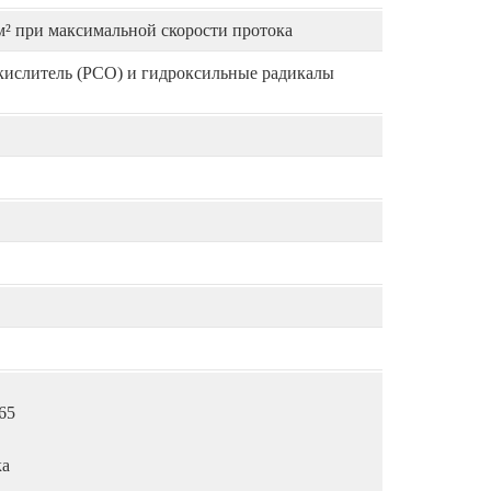
м² при максимальной скорости протока
кислитель (PCO) и гидроксильные радикалы
65
ка