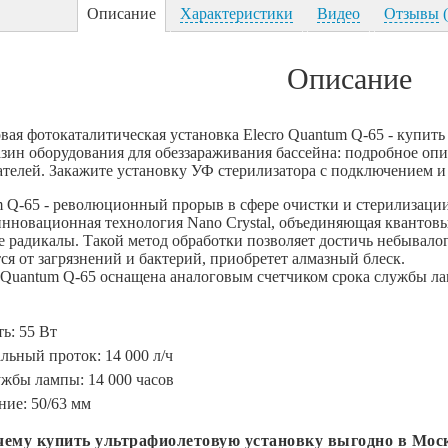
Описание
Характеристики
Видео
Отзывы
(
Описание
вая фотокаталитическая установка Elecro Quantum Q-65 - купить
зин оборудования для обеззараживания бассейна: подробное опи
телей. Закажите установку УФ стерилизатора с подключением и
m Q-65 - революционный прорыв в сфере очистки и стерилизаци
инновационная технология Nano Crystal, объединяющая квантов
 радикалы. Такой метод обработки позволяет достичь небывалог
тся от загрязнений и бактерий, приобретет алмазный блеск.
 Quantum Q-65 оснащена аналоговым счетчиком срока службы л
ь: 55 Вт
ьный проток: 14 000 л/ч
жбы лампы: 14 000 часов
ие: 50/63 мм
очему купить ультрафиолетовую установку выгодно в Мос