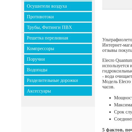
Осушители воздуха
Противотоки
Трубы, Фитинги ПВХ
Решетка переливная
Ультрафиолето
Интернет-мага
Компрессоры
отзывы покупа
Поручни
Elecro Quantu
используется 
Водопады
гидроксильные
- вода очищае
Разделительные дорожки
Модель Elecro
часов.
Аксессуары
Мощност
Максимал
Срок слу
Соединен
5 фактов, п