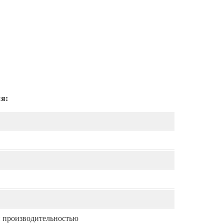
я:
й производительностью