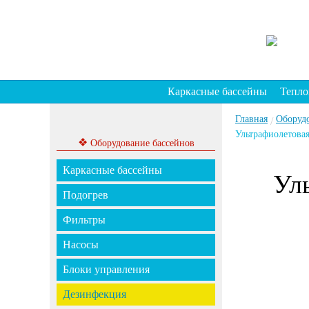
Каркасные бассейны
Тепло
Главная
Оборуд
/
Ультрафиолетовая
❖
Оборудование бассейнов
Каркасные бассейны
Ул
Подогрев
Фильтры
Насосы
Блоки управления
Дезинфекция