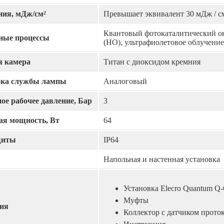
ния, мДж/см²
Превышает эквивалент 30 мДж / с
Квантовый фотокаталитический о
ные процессы
(HO), ультрафиолетовое облучение
я камера
Титан с диоксидом кремния
ока службы лампы
Аналоговый
е рабочее давление, Бар
3
ая мощность, Вт
64
щиты
IP64
Напольная и настенная установка
Установка Elecro Quantum Q-
Муфты
ия
Коллектор с датчиком прото