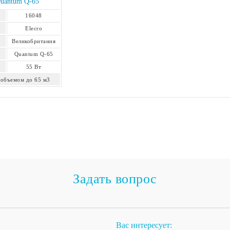
Quantum Q-65
16048
:
Elecro
Великобритания
Quantum Q-65
55 Вт
 объемом до 65 м3
Задать вопрос
Вас интересует: