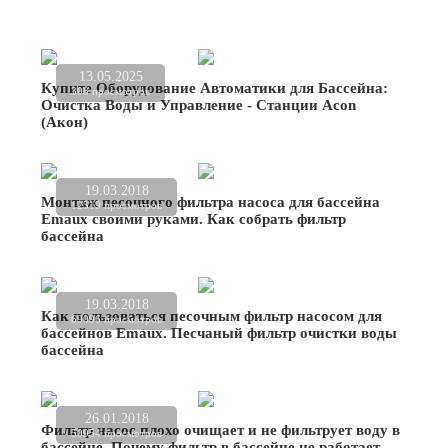
13.05.2025
Купите Оборудование Автоматики для Бассейна:
308 просмотров
Очистка Воды и Управление - Станции Acon
(Акон)
19.03.2018
Монтаж песочного фильтра насоса для бассейна
12519 просмотров
Emaux своими руками. Как собрать фильтр
бассейна
19.03.2018
Как пользоваться песочным фильтр насосом для
69096 просмотров
бассейнов Emaux. Песчаный фильтр очистки воды
бассейна
26.01.2018
Фильтр насос плохо очищает и не фильтрует воду в
50954 просмотров
бассейне. Почему фильтр в бассейне не работает