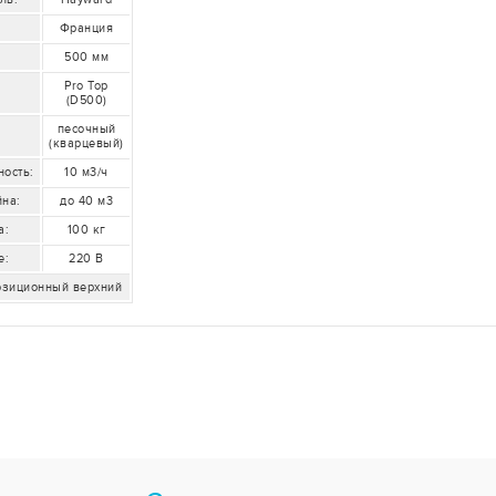
Франция
500 мм
Pro Top
(D500)
песочный
(кварцевый)
ость:
10 м3/ч
йна:
до 40 м3
а:
100 кг
е:
220 В
позиционный верхний