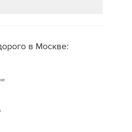
дорого в Москве:
не.
.