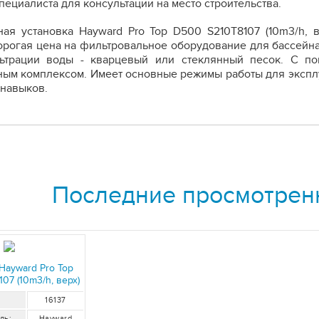
пециалиста для консультации на место строительства.
ая установка Hayward Pro Top D500 S210T8107 (10m3/h, 
орогая цена на фильтровальное оборудование для бассейна
ьтрации воды - кварцевый или стеклянный песок. С по
ым комплексом. Имеет основные режимы работы для экспл
навыков.
Последние просмотрен
 Hayward Pro Top
07 (10m3/h, верх)
16137
ль:
Hayward