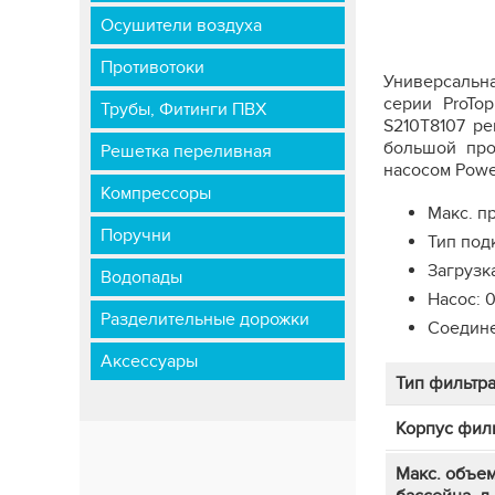
Осушители воздуха
Противотоки
Универсальна
серии ProTo
Трубы, Фитинги ПВХ
S210T8107 ре
большой про
Решетка переливная
насосом Powe
Компрессоры
Макс. п
Поручни
Тип под
Загрузка
Водопады
Насос: 0
Разделительные дорожки
Соедине
Аксессуары
Тип фильтр
Корпус фил
Макс. объе