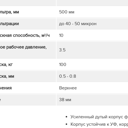
льтра, мм
500 мм
ильтрации
до 40 - 50 микрон
скная способность, м³/ч
10
ое рабочее давление,
3.5
ка, кг
100
ка, мм
0.5 - 0.8
чения
Верхнее
е
38 мм
Усиленный дутый корпус ф
Корпус устойчив к УФ, кор