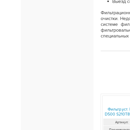
Выезд с
Фильтрационн
очистки. Нед
системе фил
фильтровальн
специальных 
Фильтр.уст.
D500 S210T81
Артикул:
Производите