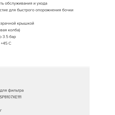
ь обслуживания и ухода
стие для быстрого опорожнения бочки
озрачной крышкой
вая колба)
 3.5 бар
 +45 С
 для фильтра
 SP8107XE111
г