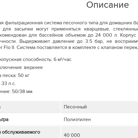
Описание
я фильтрационная система песочного типа для домашних ба
p для засыпки могут применяться кварцевые, стеклянн
комендован для бассейнов объемом до 24 000 л. Корпус 
чности. Выдерживает давление до 3.5 бар, не восприим
r Flo II. Система поставляется в комплекте с клапаном пер
ропускная способность: 6 м³/час
ключения: верхнее
 песка: 50 кг
.33 л.с.
ние: 50/38 мм
а
Песочный
ьтра
Полиэтилен
м обслуживаемого
40 000