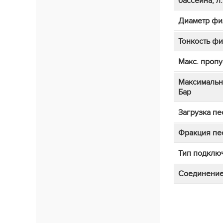
бассейна, л.
Диаметр фи
Тонкость ф
Макс. пропу
Максимальн
Бар
Загрузка пес
Фракция пес
Тип подклю
Соединени