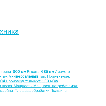
ехника
ирина:
300 мм
Высота:
685 мм
Диаметр:
нтаж:
универсальный
Тип:
Применение:
304
Производительность:
30 м3/ч
а песка:
Мощность:
Мощность потребляемая:
ассейна:
Площадь обработки:
Толщина: