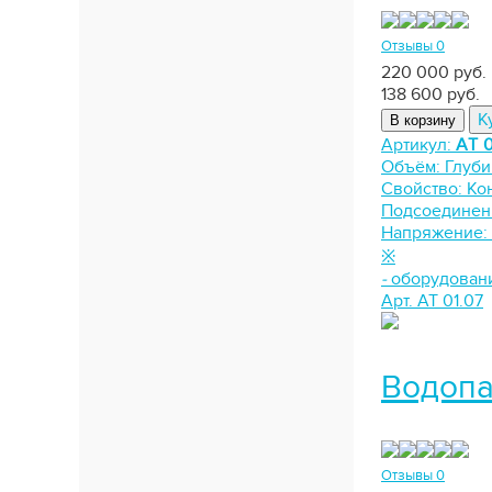
Отзывы 0
220 000 руб.
138 600
руб.
К
В корзину
Артикул:
АТ 0
Объём:
Глуби
Свойство:
Ко
Подсоединен
Напряжение:
※
-
оборудован
Арт. АТ 01.07
Водопа
Отзывы 0