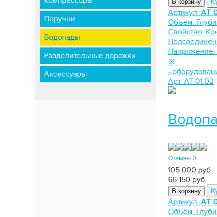
Компрессоры
К
В корзину
Артикул:
АТ 0
Поручни
Объём:
Глуби
Свойство:
Ко
Водопады
Подсоединен
Напряжение:
Разделительные дорожки
※
-
оборудован
Аксессуары
Арт. АТ 01.02
Водопа
Отзывы 0
105 000 руб.
66 150
руб.
К
В корзину
Артикул:
АТ 0
Объём:
Глуби