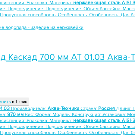
нсистенция:
Упаковка:
Материал:
нержавеющая сталь AISI-
ие:
Подсоединение:
Подсоединение:
Объем бассейна:
Масс
Пропускная способность:
Особенность:
Особенность:
Для б
ие водопада
-
изделие из нержавейки
д Каскад 700 мм АТ 01.03 Аква-
упить
в 1 клик
1.03
Производитель:
Аква-Техника
Страна:
Россия
Длина:
на:
970 мм
Вес:
Форма:
Модель:
Конструкция:
Установка:
Мо
нсистенция:
Упаковка:
Материал:
нержавеющая сталь AISI-
ие:
Подсоединение:
Подсоединение:
Объем бассейна:
Масс
Пропускная способность:
Особенность:
Особенность:
Для б