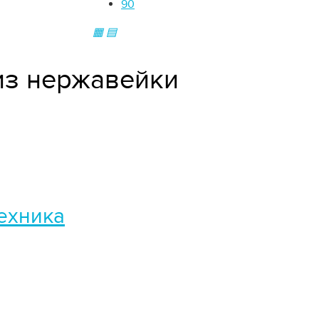
90
▦
▤
из нержавейки
Техника