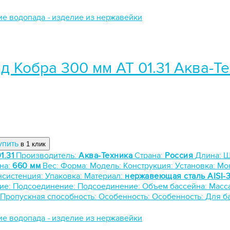
ие водопада
-
изделие из нержавейки
д Кобра 300 мм АТ 01.31 Аква-Т
упить
в 1 клик
1.31
Производитель:
Аква-Техника
Страна:
Россия
Длина:
Ш
на:
660 мм
Вес:
Форма:
Модель:
Конструкция:
Установка:
Мо
нсистенция:
Упаковка:
Материал:
нержавеющая сталь AISI-
ие:
Подсоединение:
Подсоединение:
Объем бассейна:
Масс
Пропускная способность:
Особенность:
Особенность:
Для б
ие водопада
-
изделие из нержавейки