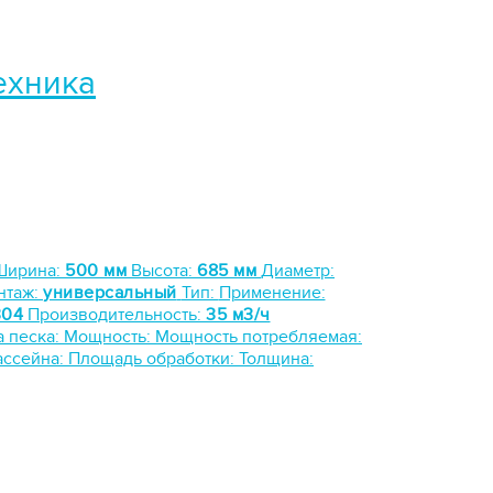
ехника
Ширина:
500 мм
Высота:
685 мм
Диаметр:
нтаж:
универсальный
Тип:
Применение:
304
Производительность:
35 м3/ч
а песка:
Мощность:
Мощность потребляемая:
ассейна:
Площадь обработки:
Толщина: