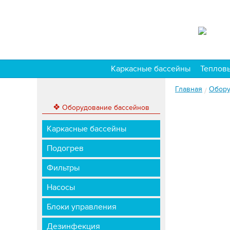
Каркасные бассейны
Теплов
Главная
Обору
/
❖
Оборудование бассейнов
Каркасные бассейны
Подогрев
Фильтры
Насосы
Блоки управления
Дезинфекция