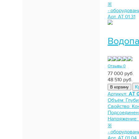
※
-
оборудован
Арт. АТ 01.31
Водопа
Отзывы 0
77 000 руб.
48 510
руб.
К
В корзину
Артикул:
АТ 0
Объём:
Глуби
Свойство:
Ко
Подсоединен
Напряжение:
※
-
оборудован
Арт. АТ 01.04