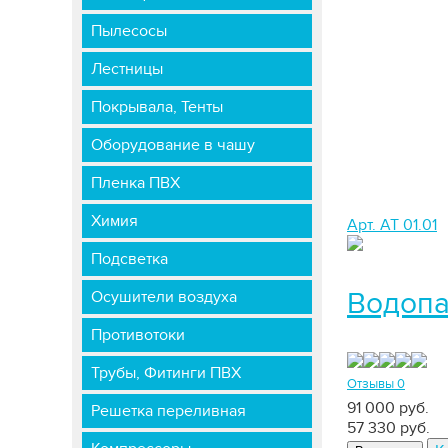
Пылесосы
Лестницы
Покрывала, Тенты
Оборудование в чашу
Пленка ПВХ
Химия
Арт. АТ 01.01
Подсветка
Водопа
Осушители воздуха
Противотоки
Трубы, Фитинги ПВХ
Отзывы 0
91 000 руб.
Решетка переливная
57 330
руб.