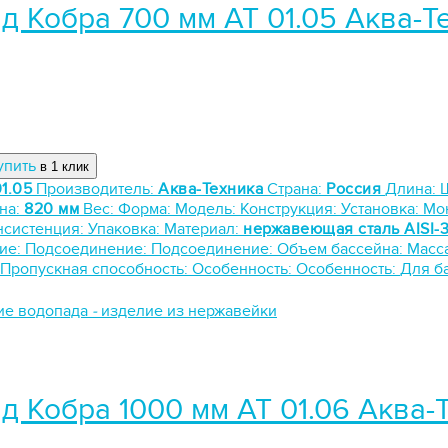
д Кобра 700 мм АТ 01.05 Аква-Т
упить
в 1 клик
1.05
Производитель:
Аква-Техника
Страна:
Россия
Длина:
на:
820 мм
Вес:
Форма:
Модель:
Конструкция:
Установка:
Мо
нсистенция:
Упаковка:
Материал:
нержавеющая сталь AISI-
ие:
Подсоединение:
Подсоединение:
Объем бассейна:
Масс
Пропускная способность:
Особенность:
Особенность:
Для б
ие водопада
-
изделие из нержавейки
д Кобра 1000 мм АТ 01.06 Аква-