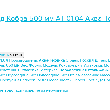
д Кобра 500 мм АТ 01.04 Аква-Т
упить
в 1 клик
1.04
Производитель:
Аква-Техника
Страна:
Россия
Длина:
на:
660 мм
Вес:
Форма:
Модель:
Конструкция:
Установка:
Мо
нсистенция:
Упаковка:
Материал:
нержавеющая сталь AISI-
ие:
Подсоединение:
Подсоединение:
Объем бассейна:
Масс
Пропускная способность:
Особенность:
Особенность:
Для б
ие водопада
-
изделие из нержавейки