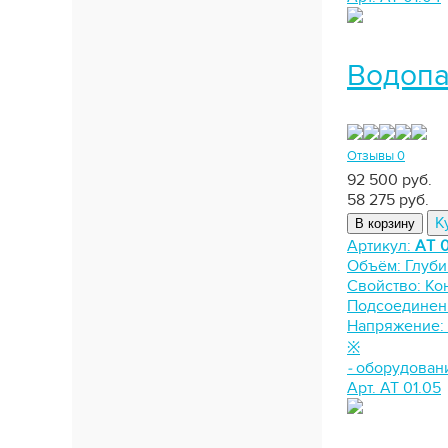
Водопа
Отзывы 0
92 500 руб.
58 275
руб.
К
В корзину
Артикул:
АТ 0
Объём:
Глуби
Свойство:
Ко
Подсоединен
Напряжение:
※
-
оборудован
Арт. АТ 01.05