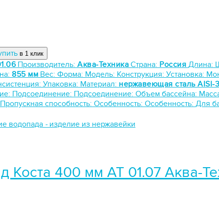
упить
в 1 клик
1.06
Производитель:
Аква-Техника
Страна:
Россия
Длина:
на:
855 мм
Вес:
Форма:
Модель:
Конструкция:
Установка:
Мо
нсистенция:
Упаковка:
Материал:
нержавеющая сталь AISI-
ие:
Подсоединение:
Подсоединение:
Объем бассейна:
Масс
Пропускная способность:
Особенность:
Особенность:
Для б
ие водопада
-
изделие из нержавейки
д Коста 400 мм АТ 01.07 Аква-Т