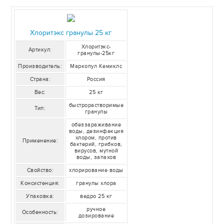
Хлоритэкс гранулы 25 кг
Хлоритэкс-
Артикул:
гранулы-25кг
Производитель:
Маркопул Кемиклс
Страна:
Россия
Вес:
25 кг
быстрорастворимые
Тип:
гранулы
обеззараживание
воды, дезинфекция
хлором, против
Применение:
бактерий, грибков,
вирусов, мутной
воды, запахов
Свойство:
хлорирование воды
Консистенция:
гранулы хлора
Упаковка:
ведро 25 кг
ручное
Особенность:
дозирование