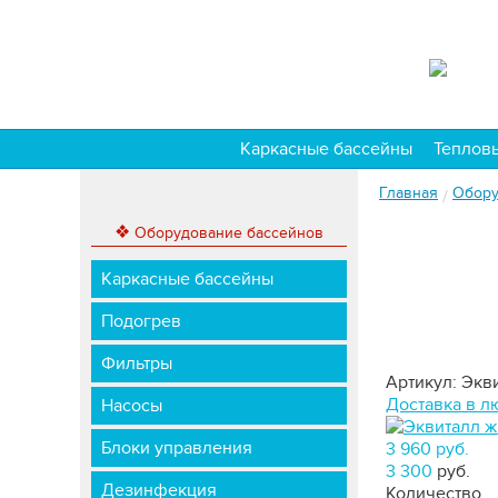
Каркасные бассейны
Теплов
Главная
Обору
/
❖
Оборудование бассейнов
Каркасные бассейны
Подогрев
Фильтры
Артикул: Экв
Доставка в л
Насосы
Блоки управления
3 960 руб.
3 300
руб.
Дезинфекция
Количество