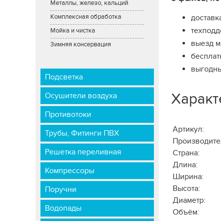
Металлы, железо, кальций
доставк
Комплексная обработка
техподд
Мойка и чистка
выезд м
Зимняя консервация
бесплат
выгодны
Подсветка
Характ
Осушители воздуха
Противотоки
Артикул:
Трубы, Фитинги ПВХ
Производите
Решетка переливная
Страна:
Длина:
Компрессоры
Ширина:
Высота:
Поручни
Диаметр:
Водопады
Объём: