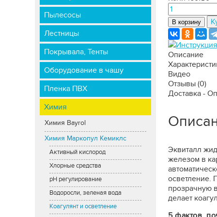
Пылесосы
К
В корзину
Лестницы
Инструкция
Покрывала, Тенты
Описание
Характеристи
Оборудование в чашу
Видео
Отзывы
(0)
Пленка ПВХ
Доставка - О
Химия
Описа
Химия Bayrol
Химия Маркопул Кемиклс
Эквиталл жид
Активный кислород
железом в ка
Хлорные средства
автоматическ
осветление. 
рН регулирование
прозрачную во
Водоросли, зеленая вода
делает коагу
Коагулянт и осветление
5 фактов, п