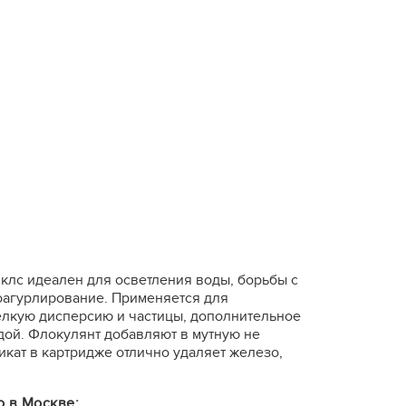
иклс идеален для осветления воды, борьбы с
коагурлирование. Применяется для
елкую дисперсию и частицы, дополнительное
дой. Флокулянт добавляют в мутную не
микат в картридже отлично удаляет железо,
о в Москве: