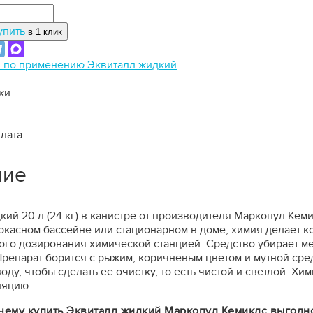
упить
в 1 клик
 по применению Эквиталл жидкий
ки
плата
ние
кий 20 л (24 кг) в канистре от производителя Маркопул Кем
ркасном бассейне или стационарном в доме, химия делает 
ого дозирования химической станцией. Средство убирает м
Препарат борится с рыжим, коричневым цветом и мутной сре
ду, чтобы сделать ее очистку, то есть чистой и светлой. Хи
ляцию.
очему купить Эквиталл жидкий Маркопул Кемиклс выгодн