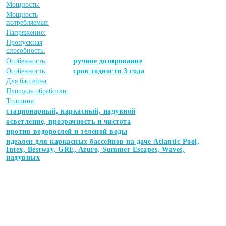
Мощность:
Мощность
потребляемая:
Напряжение:
Пропускная
способность:
Особенность:
ручное дозирование
Особенность:
срок годности 3 года
Для бассейна:
Площадь обработки:
Толщина:
стационарный, каркасный, надувной
осветление, прозрачность и чистота
против водорослей и зеленой воды
идеален для каркасных бассейнов на даче Atlantic Pool,
Intex, Bestway, GRE, Azuro, Summer Escapes, Waves,
надувных