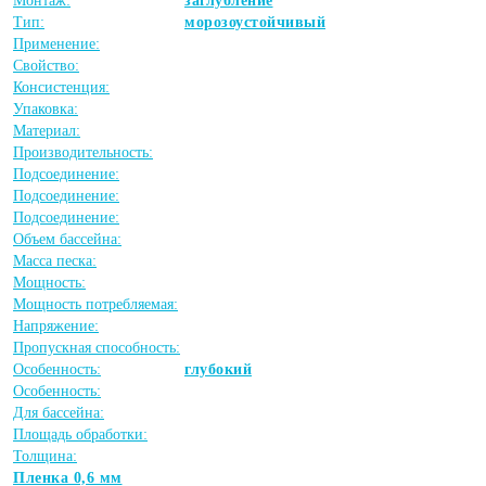
Монтаж:
заглубление
Тип:
морозоустойчивый
Применение:
Свойство:
Консистенция:
Упаковка:
Материал:
Производительность:
Подсоединение:
Подсоединение:
Подсоединение:
Объем бассейна:
Масса песка:
Мощность:
Мощность потребляемая:
Напряжение:
Пропускная способность:
Особенность:
глубокий
Особенность:
Для бассейна:
Площадь обработки:
Толщина:
Пленка 0,6 мм