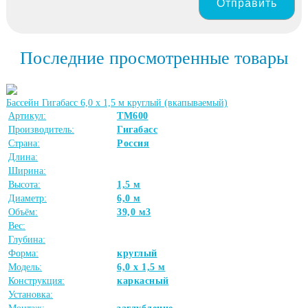
Отправить
Последние просмотренные товары
Бассейн Гигабасс 6,0 х 1,5 м круглый (вкапываемый)
Артикул:
ТМ600
Производитель:
Гигабасс
Страна:
Россия
Длина:
Ширина:
Высота:
1,5 м
Диаметр:
6,0 м
Объём:
39,0 м3
Вес:
Глубина:
Форма:
круглый
Модель:
6,0 х 1,5 м
Конструкция:
каркасный
Установка: