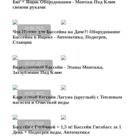
Биг + Ящик Оборудования - Монтаж Под Ключ
своими руками
20.06.2025
Что Нужно для Бассейна на Даче?! Оборудование
703 просмотров
Бассейна в Ящике - Автоматика, Подогрев,
Станции
05.07.2025
Вкапываемый Бассейн - Этапы Монтажа,
1303 просмотров
Заглубление Под Ключ
18.05.2025
Каркасный бассейн Лагуна (круглый) с Тепловым
664 просмотров
насосом и Очисткой воды
16.03.2026
Бассейн с Глубиной = 1,5 м! Бассейн Гигабасс за 1
517 просмотров
День + Подогрев воды, Автоматика