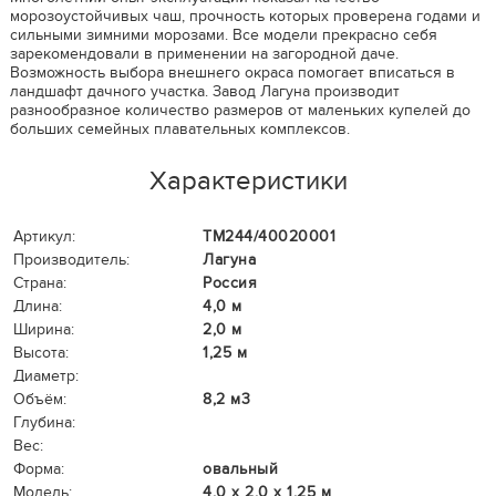
морозоустойчивых чаш, прочность которых проверена годами и
сильными зимними морозами. Все модели прекрасно себя
зарекомендовали в применении на загородной даче.
Возможность выбора внешнего окраса помогает вписаться в
ландшафт дачного участка. Завод Лагуна производит
разнообразное количество размеров от маленьких купелей до
больших семейных плавательных комплексов.
Характеристики
Артикул:
ТМ244/40020001
Производитель:
Лагуна
Страна:
Россия
Длина:
4,0 м
Ширина:
2,0 м
Высота:
1,25 м
Диаметр:
Объём:
8,2 м3
Глубина:
Вес:
Форма:
овальный
Модель:
4,0 х 2,0 х 1,25 м