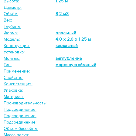
Высота:
1,25 м
Диаметр:
Объём:
8,2 м3
Вес:
Глубина:
Форма:
овальный
Модель:
4,0 х 2,0 х 1,25 м
Конструкция:
каркасный
Установка:
Монтаж:
заглубление
Тип:
морозоустойчивый
Применение:
Свойство:
Консистенция:
Упаковка:
Материал:
Производительность:
Подсоединение:
Подсоединение:
Подсоединение:
Объем бассейна:
Масса песка: