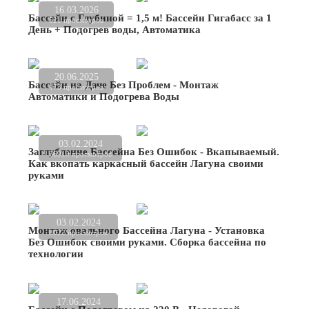
16.03.2026
Бассейн с Глубиной = 1,5 м! Бассейн Гигабасс за 1
521 просмотров
День + Подогрев воды, Автоматика
20.06.2025
Бассейн на Даче Без Проблем - Монтаж
473 просмотров
Автоматики и Подогрева Воды
03.02.2024
Заглубление Бассейна Без Ошибок - Вкапываемый.
36919 просмотров
Как вкопать каркасный бассейн Лагуна своими
руками
03.02.2024
Монтаж овального Бассейна Лагуна - Установка
8022 просмотров
Без Ошибок своими руками. Сборка бассейна по
технологии
17.06.2024