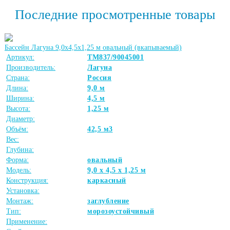
Последние просмотренные товары
Бассейн Лагуна 9,0х4,5х1,25 м овальный (вкапываемый)
Артикул:
ТМ837/90045001
Производитель:
Лагуна
Страна:
Россия
Длина:
9,0 м
Ширина:
4,5 м
Высота:
1,25 м
Диаметр:
Объём:
42,5 м3
Вес:
Глубина:
Форма:
овальный
Модель:
9,0 х 4,5 х 1,25 м
Конструкция:
каркасный
Установка:
Монтаж:
заглубление
Тип:
морозоустойчивый
Применение: