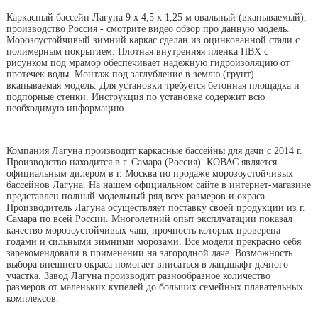
Каркасный бассейн Лагуна 9 х 4,5 х 1,25 м овальный (вкапываемый),
производство Россия - смотрите видео обзор про данную модель.
Морозоустойчивый зимний каркас сделан из оцинкованной стали с
полимерным покрытием. Плотная внутренняя пленка ПВХ с
рисунком под мрамор обеспечивает надежную гидроизоляцию от
протечек воды. Монтаж под заглубление в землю (грунт) -
вкапываемая модель. Для установки требуется бетонная площадка и
подпорные стенки. Инструкция по установке содержит всю
необходимую информацию.
Компания Лагуна производит каркасные бассейны для дачи с 2014 г.
Производство находится в г. Самара (Россия). КОВАС является
официальным дилером в г. Москва по продаже морозоустойчивых
бассейнов Лагуна. На нашем официальном сайте в интернет-магазине
представлен полный модельный ряд всех размеров и окраса.
Производитель Лагуна осуществляет поставку своей продукции из г.
Самара по всей России. Многолетний опыт эксплуатации показал
качество морозоустойчивых чаш, прочность которых проверена
годами и сильными зимними морозами. Все модели прекрасно себя
зарекомендовали в применении на загородной даче. Возможность
выбора внешнего окраса помогает вписаться в ландшафт дачного
участка. Завод Лагуна производит разнообразное количество
размеров от маленьких купелей до больших семейных плавательных
комплексов.