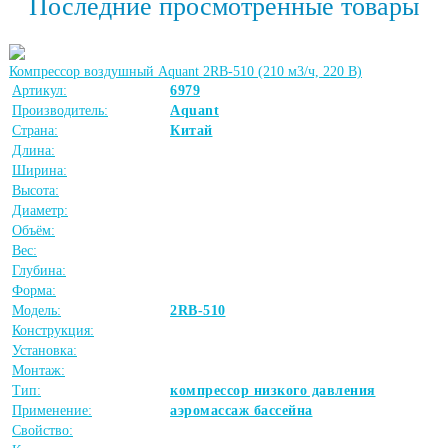
Последние просмотренные товары
Компрессор воздушный Aquant 2RB-510 (210 м3/ч, 220 В)
Артикул:
6979
Производитель:
Aquant
Страна:
Китай
Длина:
Ширина:
Высота:
Диаметр:
Объём:
Вес:
Глубина:
Форма:
Модель:
2RB-510
Конструкция:
Установка:
Монтаж:
Тип:
компрессор низкого давления
Применение:
аэромассаж бассейна
Свойство: