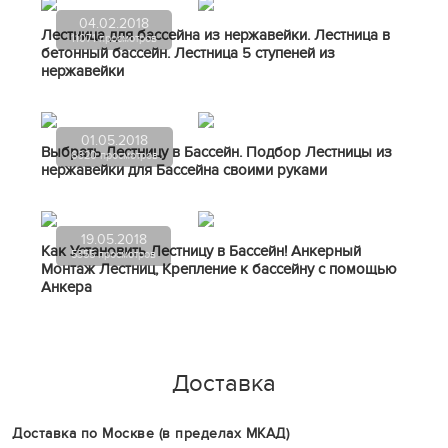
04.02.2018
Лестница для бассейна из нержавейки. Лестница в
11071 просмотров
бетонный бассейн. Лестница 5 ступеней из
нержавейки
01.05.2018
Выбрать Лестницу в Бассейн. Подбор Лестницы из
6320 просмотров
нержавейки для Бассейна своими руками
19.05.2018
Как Установить Лестницу в Бассейн! Анкерный
5355 просмотров
Монтаж Лестниц, Крепление к бассейну с помощью
Анкера
Доставка
Доставка по Москве (в пределах МКАД)