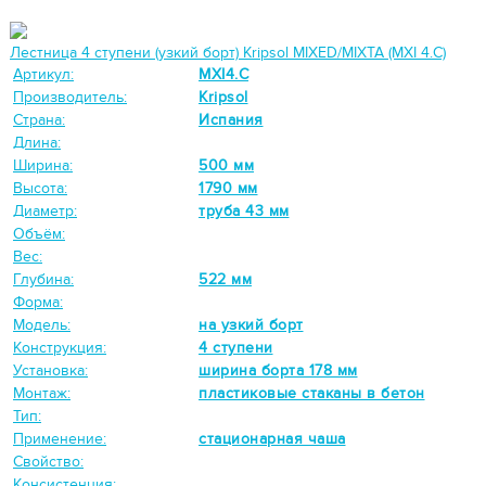
Лестница 4 ступени (узкий борт) Kripsol MIXED/MIXTA (MXI 4.C)
Артикул:
MXI4.C
Производитель:
Kripsol
Страна:
Испания
Длина:
Ширина:
500 мм
Высота:
1790 мм
Диаметр:
труба 43 мм
Объём:
Вес:
Глубина:
522 мм
Форма:
Модель:
на узкий борт
Конструкция:
4 ступени
Установка:
ширина борта 178 мм
Монтаж:
пластиковые стаканы в бетон
Тип:
Применение:
стационарная чаша
Свойство:
Консистенция: