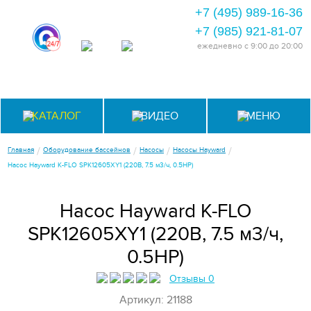
+7 (495) 989-16-36
+7 (985) 921-81-07
ежедневно
с 9:00 до 20:00
КАТАЛОГ
ВИДЕО
МЕНЮ
/
/
/
/
Главная
Оборудование бассейнов
Насосы
Насосы Hayward
Насос Hayward K-FLO SPK12605XY1 (220В, 7.5 м3/ч, 0.5НР)
Насос Hayward K-FLO
SPK12605XY1 (220В, 7.5 м3/ч,
0.5НР)
Отзывы 0
Артикул: 21188