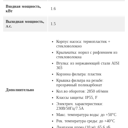
Входная мощность,
1.6
кВт
Выходная мощность,
1.5
л.с.
Корпус насоса: термопластик +
стекловолокно
Крыльчатка: норил с рифлением из
стекловолокна
Втулка: из нержавеющей стали AISI
303
Корзина фильтра: пластик
Крышка фильтра на резьбе:
прозрачный поликарбонат
Дополнительно
Кол.во оборотов: 2850 об/мин
Классы защиты: IP55, F
Электрич. характеристики:
230B/50Гц/7.5А
Макс. температура воды: до +50°C
Рек. температура среды: до +40°C
Диапазон шума (10 м): 65,6 дБ