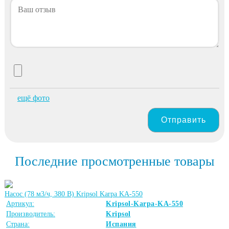
ещё фото
Отправить
Последние просмотренные товары
Насос (78 м3/ч, 380 В) Kripsol Karpa KA-550
Артикул:
Kripsol-Karpa-KA-550
Производитель:
Kripsol
Страна:
Испания