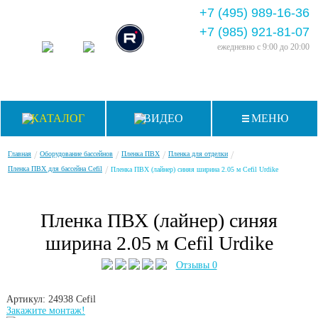
+7 (495) 989-16-36
+7 (985) 921-81-07
ежедневно
с 9:00 до 20:00
КАТАЛОГ
ВИДЕО
МЕНЮ
/
/
/
/
Главная
Оборудование бассейнов
Пленка ПВХ
Пленка для отделки
/
Пленка ПВХ для бассейна Cefil
Пленка ПВХ (лайнер) синяя ширина 2.05 м Cefil Urdike
Пленка ПВХ (лайнер) синяя
ширина 2.05 м Cefil Urdike
Отзывы 0
Артикул: 24938
Cefil
Закажите монтаж!