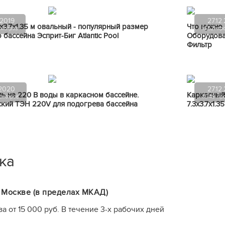
.2019
27.12
3х3.7х1.35 м овальный - популярный размер
Что нужно 
смотров
16521 пр
бассейна Эсприт-Биг Atlantic Pool
Оборудова
Фильтр
.2020
27.12
ь на 220 В воды в каркасном бассейне.
Каркасный
смотров
11749 пр
кий ТЭН 220V для подогрева бассейна
7.3х3.7х1.3
ка
 Москве (в пределах МКАД)
а от 15 000 руб. В течение 3-х рабочих дней