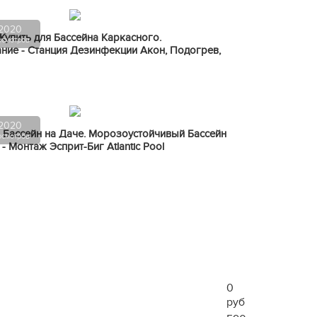
.2020
Купить для Бассейна Каркасного.
осмотров
ние - Станция Дезинфекции Акон, Подогрев,
.2020
 Бассейн на Даче. Морозоустойчивый Бассейн
осмотров
5 - Монтаж Эсприт-Биг Atlantic Pool
0
руб