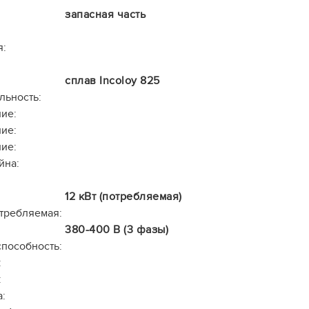
запасная часть
я:
сплав Incoloy 825
льность:
ие:
ие:
ие:
йна:
12 кВт (потребляемая)
требляемая:
380-400 В (3 фазы)
способность:
:
:
: