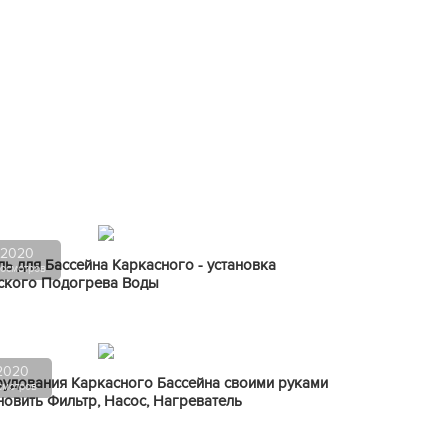
.2020
ь для Бассейна Каркасного - установка
осмотров
ского Подогрева Воды
.2020
удования Каркасного Бассейна своими руками
смотров
ановить Фильтр, Насос, Нагреватель