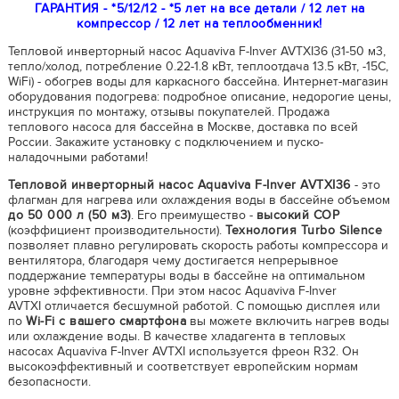
ГАРАНТИЯ - *5/12/12 - *5 лет на все детали / 12 лет на
компрессор / 12 лет на теплообменник!
Тепловой инверторный насос Aquaviva F-Inver AVTXI36 (31-50 м3,
тепло/холод, потребление 0.22-1.8 кВт, теплоотдача 13.5 кВт, -15С,
WiFi) - обогрев воды для каркасного бассейна. Интернет-магазин
оборудования подогрева: подробное описание, недорогие цены,
инструкция по монтажу, отзывы покупателей. Продажа
теплового насоса для бассейна в Москве, доставка по всей
России. Закажите установку с подключением и пуско-
наладочными работами!
Тепловой инверторный насос Aquaviva F-Inver AVTXI36
- это
флагман для нагрева или охлаждения воды в бассейне объемом
до 50 000 л (50 м3)
. Его преимущество -
высокий COP
(коэффициент производительности).
Технология Turbo Silence
позволяет плавно регулировать скорость работы компрессора и
вентилятора, благодаря чему достигается непрерывное
поддержание температуры воды в бассейне на оптимальном
уровне эффективности. При этом насос Aquaviva F-Inver
AVTXI отличается бесшумной работой. С помощью дисплея или
по
Wi-Fi с вашего смартфона
вы можете включить нагрев воды
или охлаждение воды. В качестве хладагента в тепловых
насосах Aquaviva F-Inver AVTXI используется фреон R32. Он
высокоэффективный и соответствует европейским нормам
безопасности.