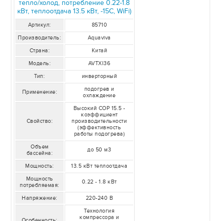
тепло/холод, потребление 0.22-1.8
кВт, теплоотдача 13.5 кВт, -15С, WiFi)
Артикул:
85710
Производитель:
Aquaviva
Страна:
Китай
Модель:
AVTXI36
Тип:
инверторный
подогрев и
Применение:
охлаждение
Высокий COP 15.5 -
коэффициент
Свойство:
производительности
(эффективность
работы подогрева)
Объем
до 50 м3
бассейна:
Мощность:
13.5 кВт теплоотдача
Мощность
0.22 - 1.8 кВт
потребляемая:
Напряжение:
220-240 В
Технология
компрессора и
Особенность: