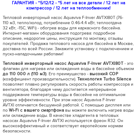
ГАРАНТИЯ - *5/12/12 - *5 лет на все детали / 12 лет на
компрессор / 12 лет на теплообменник!
Тепловой инверторный насос Aquaviva F-Inver AVTXI80Т (76-
110 м3, тепло/холод, потребление 0.46-4.4 кВт, теплоотдача
32 кВт, -15С, WiFi) - обогрев воды для каркасного бассейна.
Интернет-магазин оборудования подогрева: подробное
описание, недорогие цены, инструкция по монтажу, отзывы
покупателей. Продажа теплового насоса для бассейна в Москве,
доставка по всей России. Закажите установку с подключением и
пуско-наладочными работами!
Тепловой инверторный насос Aquaviva F-Inver AVTXI80Т
- это
флагман для нагрева или охлаждения воды в бассейне объемом
до 110 000 л (110 м3)
. Его преимущество -
высокий COP
(коэффициент производительности).
Технология Turbo Silence
позволяет плавно регулировать скорость работы компрессора и
вентилятора, благодаря чему достигается непрерывное
поддержание температуры воды в бассейне на оптимальном
уровне эффективности. При этом насос Aquaviva F-Inver
AVTXI отличается бесшумной работой. С помощью дисплея или
по
Wi-Fi с вашего смартфона
вы можете включить нагрев воды
или охлаждение воды. В качестве хладагента в тепловых
насосах Aquaviva F-Inver AVTXI используется фреон R32. Он
высокоэффективный и соответствует европейским нормам
безопасности.