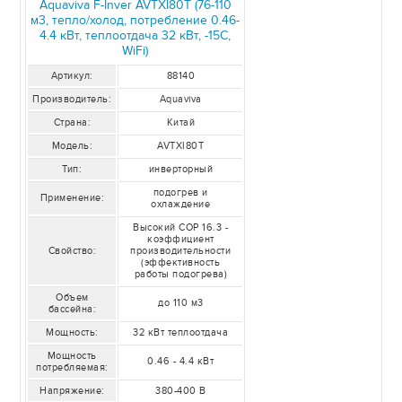
Aquaviva F-Inver AVTXI80Т (76-110
м3, тепло/холод, потребление 0.46-
4.4 кВт, теплоотдача 32 кВт, -15С,
WiFi)
Артикул:
88140
Производитель:
Aquaviva
Страна:
Китай
Модель:
AVTXI80Т
Тип:
инверторный
подогрев и
Применение:
охлаждение
Высокий COP 16.3 -
коэффициент
Свойство:
производительности
(эффективность
работы подогрева)
Объем
до 110 м3
бассейна:
Мощность:
32 кВт теплоотдача
Мощность
0.46 - 4.4 кВт
потребляемая:
Напряжение:
380-400 В