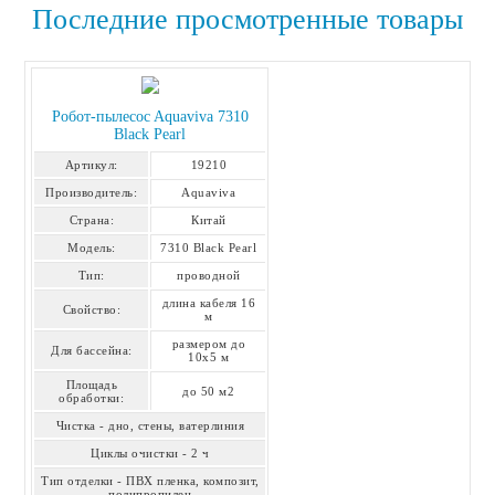
Последние просмотренные товары
Робот-пылесоc Aquaviva 7310
Black Pearl
Артикул:
19210
Производитель:
Aquaviva
Страна:
Китай
Модель:
7310 Black Pearl
Тип:
проводной
длина кабеля 16
Свойство:
м
размером до
Для бассейна:
10х5 м
Площадь
до 50 м2
обработки:
Чистка - дно, стены, ватерлиния
Циклы очистки - 2 ч
Тип отделки - ПВХ пленка, композит,
полипропилен