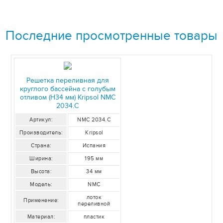
Последние просмотренные товары
Решетка переливная для
круглого бассейна с голубым
отливом (Н34 мм) Kripsol NМС
2034.С
Артикул:
NМС 2034.С
Производитель:
Kripsol
Страна:
Испания
Ширина:
195 мм
Высота:
34 мм
Модель:
NМС
лоток
Применение:
переливной
Материал:
пластик