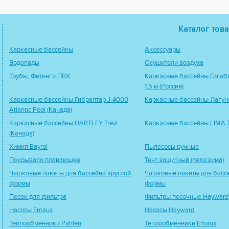
Каталог това
Каркасные бассейны
Аксессуары
Водопады
Осушители воздуха
Трубы, Фитинги ПВХ
Каркасные бассейны Гигаба
1,5 м (Россия)
Каркасные бассейны Гибралтар J-4000
Каркасные бассейны Лагуна
Atlantic Pool (Канада)
Каркасные бассейны HARTLEY Trevi
Каркасные бассейны LIMA Tr
(Канада)
Химия Bayrol
Пылесосы ручные
Покрывало плавающее
Тент защитный (лето/зима)
Чашковые пакеты для бассейна круглой
Чашковые пакеты для басс
формы
формы
Песок для фильтра
Фильтры песочные Hayward
Насосы Emaux
Насосы Hayward
Теплообменники Pahlen
Теплообменники Emaux