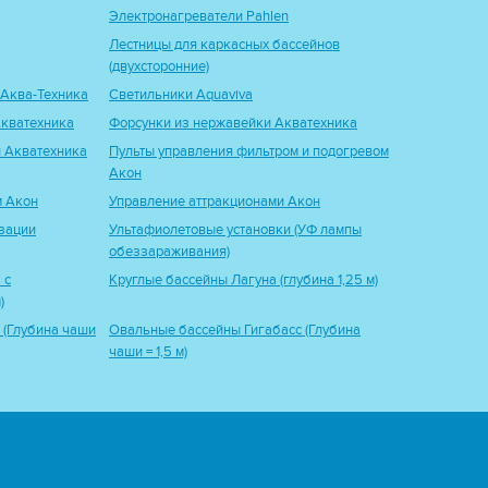
Электронагреватели Pahlen
Лестницы для каркасных бассейнов
(двухсторонние)
 Аква-Техника
Светильники Aquaviva
кватехника
Форсунки из нержавейки Акватехника
 Акватехника
Пульты управления фильтром и подогревом
Акон
м Акон
Управление аттракционами Акон
зации
Ультафиолетовые установки (УФ лампы
обеззараживания)
 с
Круглые бассейны Лагуна (глубина 1,25 м)
)
 (Глубина чаши
Овальные бассейны Гигабасс (Глубина
чаши = 1,5 м)