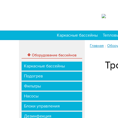
Каркасные бассейны
Теплов
Главная
Обору
/
❖
Оборудование бассейнов
Тр
Каркасные бассейны
Подогрев
Фильтры
Насосы
Блоки управления
Дезинфекция