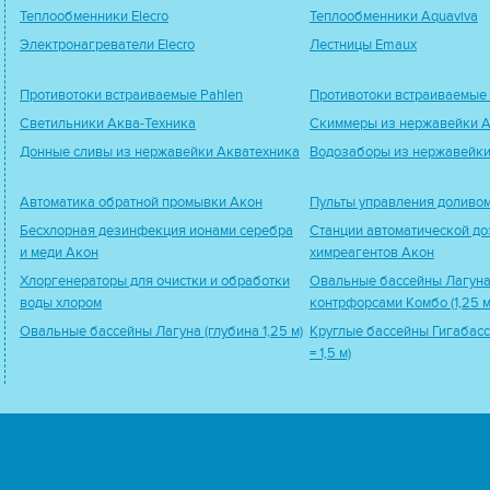
Теплообменники Elecro
Теплообменники Aquaviva
Электронагреватели Elecro
Лестницы Emaux
Противотоки встраиваемые Pahlen
Противотоки встраиваемые
Светильники Аква-Техника
Скиммеры из нержавейки А
Донные сливы из нержавейки Акватехника
Водозаборы из нержавейки
Автоматика обратной промывки Акон
Пульты управления доливо
Бесхлорная дезинфекция ионами серебра
Станции автоматической до
и меди Акон
химреагентов Акон
Хлоргенераторы для очистки и обработки
Овальные бассейны Лагуна
воды хлором
контрфорсами Комбо (1,25 м
Овальные бассейны Лагуна (глубина 1,25 м)
Круглые бассейны Гигабасс
= 1,5 м)