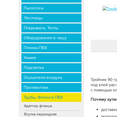
Пылесосы
Лестницы
Покрывала, Тенты
Оборудование в чашу
Пленка ПВХ
Химия
Подсветка
Осушители воздуха
Тройник 90 г
под клей рас
Противотоки
с помощью кл
Трубы, Фитинги ПВХ
Почему купи
Адаптер фланца
доставк
Втулка переходная
техподд