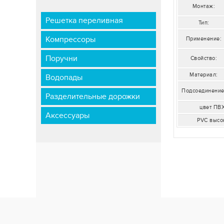
Монтаж:
Решетка переливная
Тип:
Компрессоры
Применение:
Поручни
Свойство:
Материал:
Водопады
Подсоединение
Разделительные дорожки
цвет ПВ
Аксессуары
PVC высо