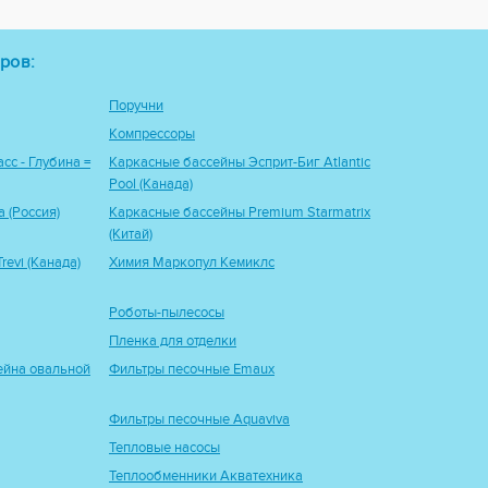
ров:
Поручни
Компрессоры
сс - Глубина =
Каркасные бассейны Эсприт-Биг Atlantic
Pool (Канада)
 (Россия)
Каркасные бассейны Premium Starmatrix
(Китай)
evi (Канада)
Химия Маркопул Кемиклс
Роботы-пылесосы
Пленка для отделки
ейна овальной
Фильтры песочные Emaux
Фильтры песочные Aquaviva
Тепловые насосы
Теплообменники Акватехника