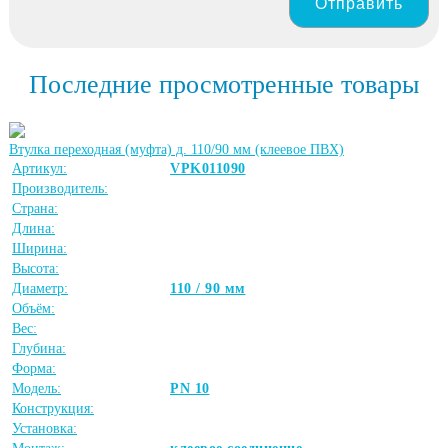
Отправить
Последние просмотренные товары
Втулка переходная (муфта) д. 110/90 мм (клеевое ПВХ)
Артикул:
VPK011090
Производитель:
Страна:
Длина:
Ширина:
Высота:
Диаметр:
110 / 90 мм
Объём:
Вес:
Глубина:
Форма:
Модель:
PN 10
Конструкция:
Установка: