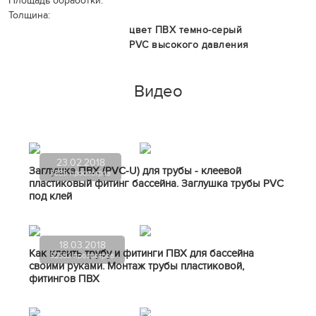
Площадь обработки:
Толщина:
цвет ПВХ темно-серый
PVC высокого давления
Видео
23.02.2018
Заглушка ПВХ (PVC-U) для трубы - клеевой
3389 просмотров
пластиковый фитинг бассейна. Заглушка трубы PVC
под клей
18.03.2018
Как клеить трубу и фитинги ПВХ для бассейна
52583 просмотров
своими руками. Монтаж трубы пластиковой,
фитингов ПВХ