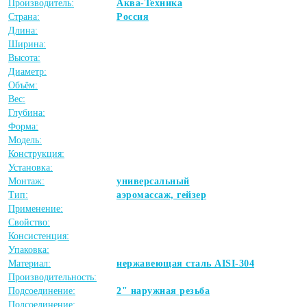
Производитель:
Аква-Техника
Страна:
Россия
Длина:
Ширина:
Высота:
Диаметр:
Объём:
Вес:
Глубина:
Форма:
Модель:
Конструкция:
Установка:
Монтаж:
универсальный
Тип:
аэромассаж, гейзер
Применение:
Свойство:
Консистенция:
Упаковка:
Материал:
нержавеющая сталь AISI-304
Производительность:
Подсоединение:
2" наружная резьба
Подсоединение: